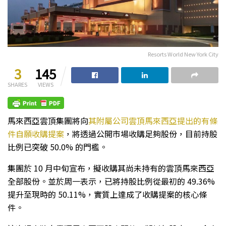
Resorts World New York City
3
145
SHARES
VIEWS
馬來西亞雲頂集團將向
其附屬公司雲頂馬來西亞提出的有條
件自願收購提案
，將透過公開市場收購足夠股份，目前持股
比例已突破 50.0% 的門檻。
集團於 10 月中旬宣布，擬收購其尚未持有的雲頂馬來西亞
全部股份。並於周一表示，已將持股比例從最初的 49.36%
提升至現時的 50.11%，實質上達成了收購提案的核心條
件。