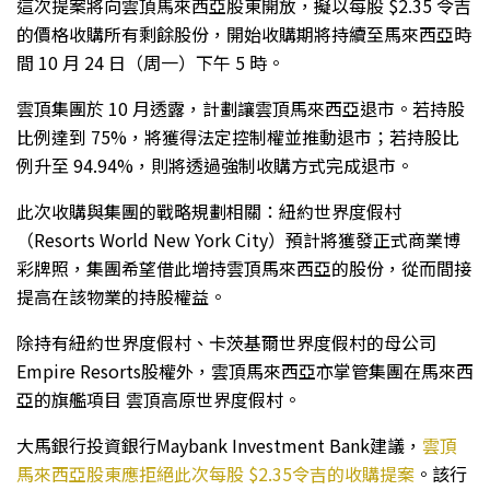
這次提案將向雲頂馬來西亞股東開放，擬以每股 $2.35 令吉
的價格收購所有剩餘股份，開始收購期將持續至馬來西亞時
間 10 月 24 日（周一）下午 5 時。
雲頂集團於 10 月透露，計劃讓雲頂馬來西亞退市。若持股
比例達到 75%，將獲得法定控制權並推動退市；若持股比
例升至 94.94%，則將透過強制收購方式完成退市。
此次收購與集團的戰略規劃相關：紐約世界度假村
（Resorts World New York City）預計將獲發正式商業博
彩牌照，集團希望借此增持雲頂馬來西亞的股份，從而間接
提高在該物業的持股權益。
除持有紐約世界度假村、卡茨基爾世界度假村的母公司
Empire Resorts股權外，雲頂馬來西亞亦掌管集團在馬來西
亞的旗艦項目 雲頂高原世界度假村。
大馬銀行投資銀行Maybank Investment Bank建議，
雲頂
馬來西亞股東應拒絕此次每股 $2.35令吉的收購提案
。該行