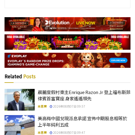
Related
Posts
晨麗度假村東主Enrique Razon Jr 登上福布斯菲
律賓首富寶座 身家遙遙領先
本思齊
2026年08月07日 09:57
美高梅中國兌現派息承諾 宣佈中期股息相等於
上半年純利五成
本思齊
2026年08月07日 09:47