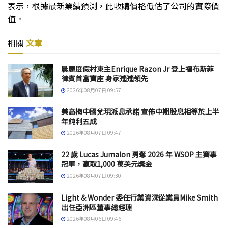
表示，根據最新業績預測，此收購價格低估了公司的實際價
值。
相關
文章
晨麗度假村東主Enrique Razon Jr 登上福布斯菲
律賓首富寶座 身家遙遙領先
2026年08月07日 09:57
美高梅中國兌現派息承諾 宣佈中期股息相等於上半
年純利五成
2026年08月07日 09:47
22 歲 Lucas Jumalon 勇奪 2026 年 WSOP 主賽事
冠軍，贏取1,000 萬美元獎金
2026年08月07日 09:30
Light & Wonder 委任行業資深從業員Mike Smith
出任亞洲區董事總經理
2026年08月06日 09:46