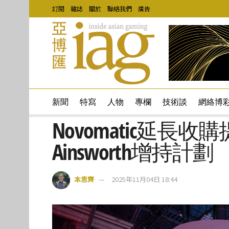
訂閱
雜誌
關於
聯絡我們
廣告
新聞
特寫
人物
專欄
技術談
網絡博
Novomatic延長
Ainsworth增持計劃
本思齊
2025年11月04日 18:44