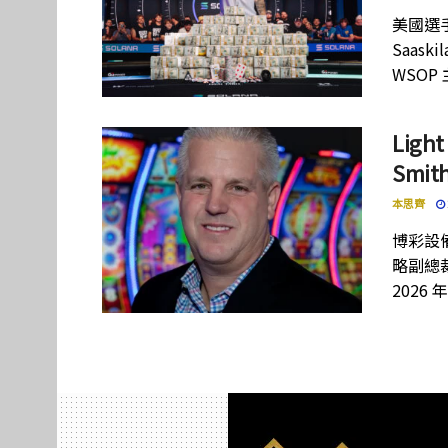
美國選手
Saas
WSOP
Lig
Smi
本思齊
博彩設備
略副總裁
2026 