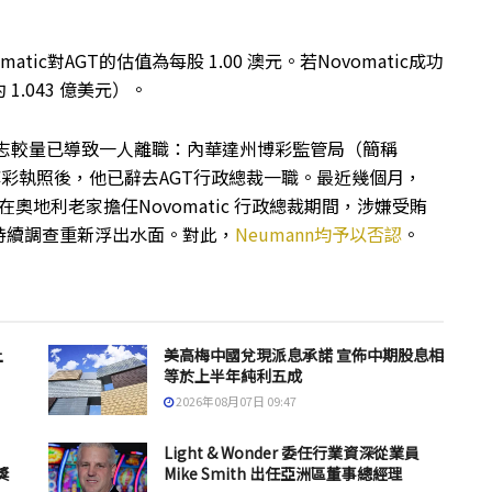
omatic對AGT的估值為每股 1.00 澳元。若Novomatic成功
1.043 億美元）。
rth之間的意志較量已導致一人離職：內華達州博彩監管局（簡稱
該州的博彩執照後，他已辭去AGT行政總裁一職。最近幾個月，
在奧地利老家擔任Novomatic 行政總裁期間，涉嫌受賄
持續調查重新浮出水面。對此，
Neumann均予以否認
。
上
美高梅中國兌現派息承諾 宣佈中期股息相
等於上半年純利五成
2026年08月07日 09:47
Light & Wonder 委任行業資深從業員
獎
Mike Smith 出任亞洲區董事總經理