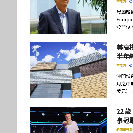
本思齊
晨麗所屬母
Enriq
登首位
美高
半年
本思齊
澳門博彩
月之中期
美元）
22 歲
事冠軍
新聞編輯部