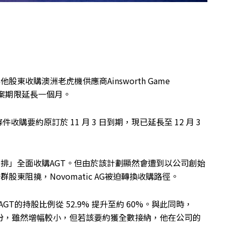
他股東收購澳洲老虎機供應商Ainsworth Game
購提案期限延長一個月。
購要約原訂於 11 月 3 日到期，現已延長至 12 月 3
排」全面收購AGT。但由於該計劃顯然會遭到以公司創始
th為首的一群股東阻撓，Novomatic AG被迫轉換收購路徑。
AGT的持股比例從 52.9% 提升至約 60%。與此同時，
要約增持股份，雖然增幅較小，但若該要約獲全數接納，他在公司的