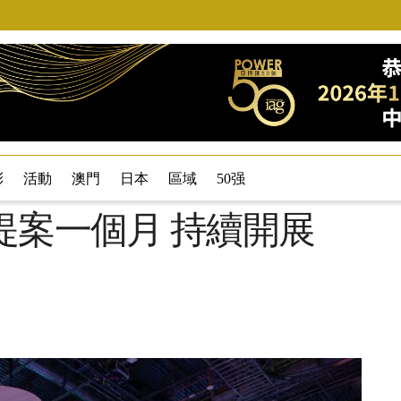
彩
活動
澳門
日本
區域
50强
收購提案一個月 持續開展