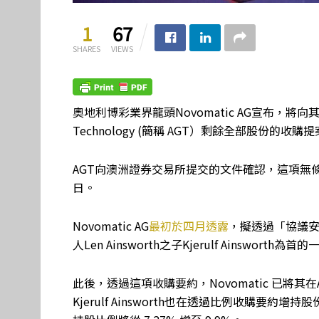
1
67
SHARES
VIEWS
奧地利博彩業界龍頭Novomatic AG宣布，將向其
Technology (簡稱 AGT）剩餘全部股份的收
AGT向澳洲證券交易所提交的文件確認，這項無條件收
日。
Novomatic AG
最初於四月透露
，擬透過「協議安
人Len Ainsworth之子Kjerulf Ainswor
此後，透過這項收購要約，Novomatic 已將其在
Kjerulf Ainsworth也在透過比例收購