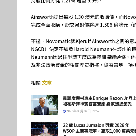
持股比例將從 7.27% 增至 9.9%。
Ainsworth提出每股 1.30 澳元的收購價，而Nov
完成全面收購，總交易對價將達 1.586 億澳元（約 
不過，Novomatic與Kjerulf Ainswo
NGCB）決定不續發Harold Neumann在
Neumann因過往爭議再度成為澳洲媒體頭條，他
及非法政治資金的相關歷史指控，隨著當地一項
相關
文章
晨麗度假村東主Enrique Razon Jr 登
福布斯菲律賓首富寶座 身家遙遙領先
2026年08月07日 09:57
22 歲 Lucas Jumalon 勇奪 2026 年
WSOP 主賽事冠軍，贏取1,000 萬美元