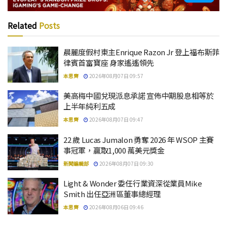
Related
Posts
晨麗度假村東主Enrique Razon Jr 登上福布斯菲
律賓首富寶座 身家遙遙領先
本思齊
2026年08月07日 09:57
美高梅中國兌現派息承諾 宣佈中期股息相等於
上半年純利五成
本思齊
2026年08月07日 09:47
22 歲 Lucas Jumalon 勇奪 2026 年 WSOP 主賽
事冠軍，贏取1,000 萬美元獎金
新聞編輯部
2026年08月07日 09:30
Light & Wonder 委任行業資深從業員Mike
Smith 出任亞洲區董事總經理
本思齊
2026年08月06日 09:46