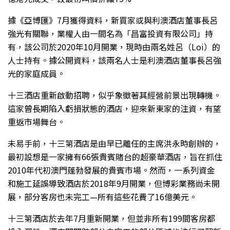
據《亞博匯》7月獲得資料，新買家或與利澳酒店董事長呂
強光有關聯，業權人由一間名為「昌富投資有限公司」持
有，該公司於2020年10月開業，現時由兩名姓呂（Loi）的
人士持有。據公開資料，該兩名人士是利澳酒店董事長呂強
光的家庭成員。
十三酒店重新啟動招聘，似乎象徵著其經營前景出現轉機。
這家曾長期陷入虧損狀態的酒店，迎來新東家的注資，有望
重返市場舞台。
未易手前，十三第酒店是由早已離任的主席洪永時創辦的，
最初設想是一家擁有66張貴賓賭台的超豪華酒店，旨在抓住
2010年代初澳門蓬勃發展的貴賓市場。然而，一系列資金
和施工延誤導致酒店於2018年9月開業，但博彩業務尚未開
展，部分客房也未完工—所有這些花費了16億美元。
十三第酒店於去年7月重新開業，但並非所有199間客房都