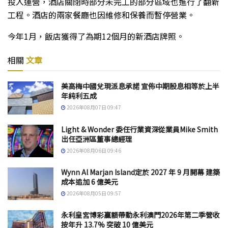
投入運營，酒店關閉時部分未完工的部分區域也進行了翻新
工程。酒店的兩家餐廳也因維修和保養而暫停營業。
今年1月，飯店獲得了為期12個月的新酒店牌照。
相關
文章
美高梅中國兌現派息承諾 宣佈中期股息相等於上半
年純利五成
2026年08月07日 09:47
Light & Wonder 委任行業資深從業員Mike Smith
出任亞洲區董事總經理
2026年08月06日 09:46
Wynn Al Marjan Island定於 2027 年 9 月開幕 建築
成本追加 6 億美元
2026年08月05日 09:57
永利皇宮博彩贏額帶動永利澳門2026年第二季營收
按年升 13.7% 突破 10 億美元