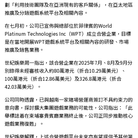
劃「利用技術團隊及在亞洲現有的客戶關係」，在亞太地區
推廣及分銷遊戲系統平台及相關內容。
在七月初，公司已宣佈與總部位於菲律賓的World
Platinum Technologies Inc（WPT）成立合營企業，目標
是在當地開展WPT遊戲系統平台及相關內容的研發、市場
推廣及銷售業務。
世紀娛樂周一指出，該合營企業在2025年7月、8月及9月分
別錄得未經審核收入約80萬港元（折合10.29萬美元）、
100萬港元（折合12.86萬美元）及326.8萬港元（折合
42.03萬美元）。
公司同時透露，已與越南一家賭場營運商簽訂不具約束力的
意向書，探討擴大集團遊戲業務的可能性，公司指出：「此
舉標誌着在柬埔寨貴賓廳業務終止後，公司正同步推動核心
遊戲業務復甦」。
世紀娛樂解釋，上述合營遊戲平台未來亦有望提供予其他第