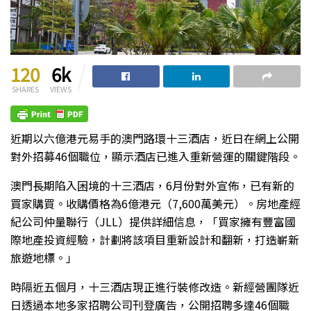
120
6k
SHARES
VIEWS
近期以六億港元易手的澳門路環十三酒店，近日在網上公開
對外招募46個職位，顯示酒店已進入重新營運的關鍵階段。
澳門長期陷入困境的十三酒店，6月份對外宣佈，已有新的
買家購買。收購價格為6億港元（7,600萬美元）。房地產經
紀公司仲量聯行（JLL）提供詳細信息，「買家擁有豐富國
際地產投資經驗，計劃將該項目重新設計和翻新，打造嶄新
旅遊地標。」
時隔近五個月，十三酒店現正進行裝修改造。新經營團隊近
日透過本地多家招聘公司刊登廣告，公開招聘多達46個職