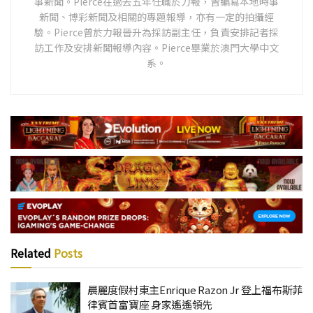
事新聞。Pierce在過去五年任職於力報，曾編寫本地時事
新聞、博彩新聞及相關的專題報導，亦有一定的拍攝經
驗。Pierce曾於力報晉升為採訪副主任，負責安排記者採
訪工作及安排新聞報導內容。Pierce畢業於澳門大學中文
系。
Related
Posts
晨麗度假村東主Enrique Razon Jr 登上福布斯菲
律賓首富寶座 身家遙遙領先