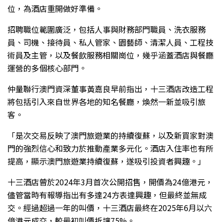
位，為酒店重開做好準備。
招聘職位範圍廣泛，包括人事與財務部門職員、洗衣服務
員、司機、接待員、私人管家、園藝師、清潔人員、工程技
術員及主管，以及餐飲服務相關崗位，幾乎涵蓋酒店與餐廳
運營的多個核心部門。
仲量聯行澳門資深董事黃嘉良早前指出，十三酒店改造工程
將包括引入來自世界各地的知名餐廳，煥然一新並吸引旅
客。
「是次交易反映了澳門旅遊業的持續復蘇，以及新買家對澳
門的強烈信心和致力於推動產業多元化。酒店入住率也有所
提高，顯示澳門旅遊業持續復蘇，遂吸引投資者興趣。」
十三酒店曾於2024年3月首次公開招售，開價為24億港元，
儘管當時有報導指出有多達24方表達興趣，但最終並無成
交。經過超過一年的叫價，十三酒店最終在2025年6月以六
億港元成交，較最初叫價折讓75%。