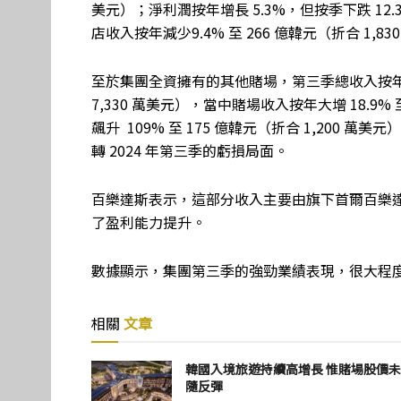
美元）；淨利潤按年增長 5.3%，但按季下跌 12.3
店收入按年減少9.4% 至 266 億韓元（折合 1,83
至於集團全資擁有的其他賭場，第三季總收入按年增長 1
7,330 萬美元），當中賭場收入按年大增 18.9% 至
飆升 109% 至 175 億韓元（折合 1,200 萬
轉 2024 年第三季的虧損局面。
百樂達斯表示，這部分收入主要由旗下首爾百樂
了盈利能力提升。
數據顯示，集團第三季的強勁業績表現，很大程
相關
文章
韓國入境旅遊持續高增長 惟賭場股價
隨反彈