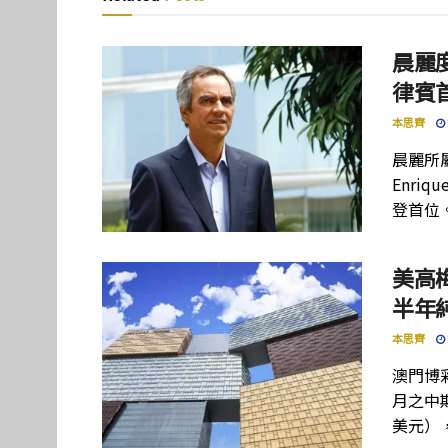
晨麗度
律賓
本思齊
晨麗所屬母
Enriq
登首位
美高
半年
本思齊
澳門博彩
月之中期
美元）