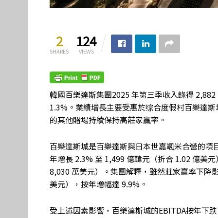
2
124
SHARES
VIEWS
韓國百樂達斯集團2025 年第三季收入錄得 2,882
1.3%。業績增長主要受惠於综合度假村百樂達
的其他賭場持續保持高莊家贏率。
百樂達斯城是百樂達斯與日本世嘉颯米合營的項目
年增長 2.3% 至 1,499 億韓元（折合 1.02 
8,030 萬美元）。集團解釋，雖然莊家贏率下降
美元），按年增幅達 9.9%。
受上述因素影響，百樂達斯城的EBITDA按年下跌 16.