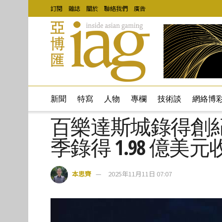
訂閱
雜誌
關於
聯絡我們
廣告
新聞
特寫
人物
專欄
技術談
網絡博
百樂達斯城錄得創
季錄得 1.98 億美元
本思齊
2025年11月11日 07:07