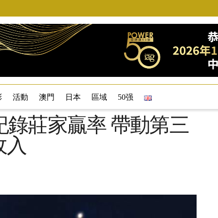
彩
活動
澳門
日本
區域
50强
紀錄莊家贏率 帶動第三
收入