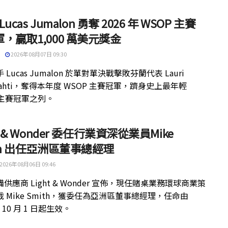
 Lucas Jumalon 勇奪 2026 年 WSOP 主賽
，贏取1,000 萬美元獎金
2026年08月07日 09:30
 Lucas Jumalon 於單對單決戰擊敗芬蘭代表 Lauri
kilahti，奪得本年度 WSOP 主賽冠軍，躋身史上最年輕
 主賽冠軍之列。
ht & Wonder 委任行業資深從業員Mike
th 出任亞洲區董事總經理
2026年08月06日 09:46
供應商 Light & Wonder 宣佈，現任賭桌業務環球商業策
 Mike Smith，獲委任為亞洲區董事總經理，任命由
年 10 月 1 日起生效。