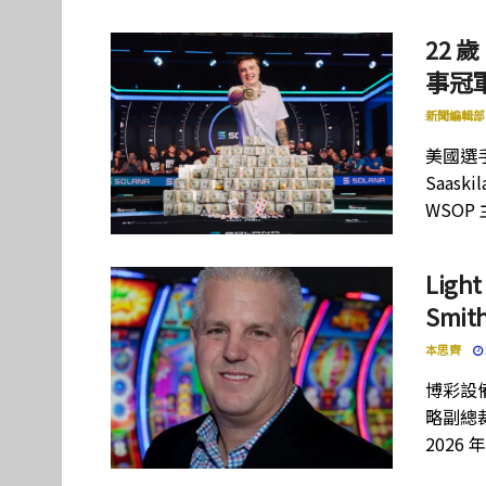
22 歲
事冠軍
新聞編輯部
美國選手
Saas
WSOP
Lig
Smi
本思齊
博彩設備
略副總裁
2026 