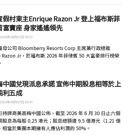
假村東主Enrique Razon Jr 登上福布斯菲
首富寶座 身家遙遙領先
2026年08月07日 09:57
公司 Bloomberry Resorts Corp 主席兼行政總裁
ue Razon Jr，於福布斯 2026 年菲律賓 50 大富豪排行榜榮
。
梅中國兌現派息承諾 宣佈中期股息相等於上
純利五成
2026年08月07日 09:47
持牌商美高梅中國公佈，截至 2026 年 6 月 30 日止六個
股息為每股 0.25 港元；股息總額達 9.5 億港元（1.21 億
，相當於集團本期擁有人應佔利潤的 50%。