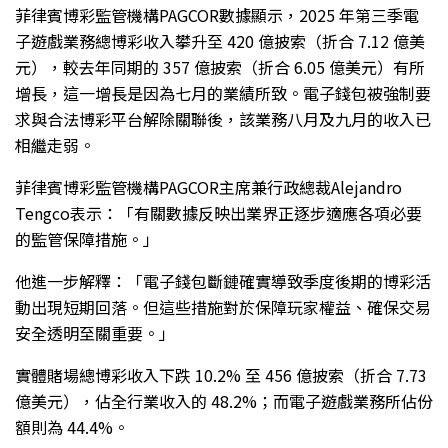
菲律賓博彩監管機構PAGCOR數據顯示，2025 年第三季電
子遊戲業務總博彩收入攀升至 420 億披索（折合 7.12 億美
元），較去年同期的 357 億披索（折合 6.05 億美元）有所
增長，這一增長是因為七月的業績所致。電子錢包被強制要
求與合法博彩平台解除關聯後，該業務八月及九月的收入已
相繼走弱。
菲律賓博彩監管機構PAGCOR主席兼行政總裁Alejandro
Tengco表示：「有關數據反映出業界正逐步適應各項必要
的監管保障措施。」
他進一步解釋：「電子錢包斷鏈確實導致季度後期的博彩活
動出現短期回落。但這些措施對於保障玩家權益、確保交易
安全透明至關重要。」
實體賭場總博彩收入下跌 10.2% 至 456 億披索（折合 7.73
億美元），佔全行業收入的 48.2%；而電子遊戲業務所佔份
額則為 44.4%。