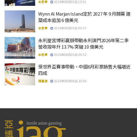
本思齊
2026年08月05日 10:01
Wynn Al Marjan Island定於 2027 年 9 月開幕 建
築成本追加 6 億美元
本思齊
2026年08月05日 09:57
永利皇宮博彩贏額帶動永利澳門2026年第二季
營收按年升 13.7% 突破 10 億美元
本思齊
2026年08月05日 09:52
受世界盃賽事帶動，中國6月彩票銷售大幅增近
四成
陳嘉俊
2026年08月04日 20:04