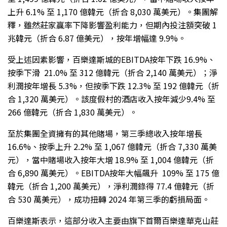
上升 6.1% 至 1,170 億韓元（折合 8,030 萬美元）。集團解
釋，雖然莊家贏率下降影響盈利能力，但期內投注額突破 1
兆
韓元（折合 6.87 億美元），按年增幅達 9.9%。
受上述因素影響，百樂達斯城的EBITDA按年下跌 16.9%、
按季下滑 21.0% 至 312 億韓元（折合 2,140 萬美元）；淨
利潤按年增長 5.3%，但按季下跌 12.3% 至 192 億韓元（折
合 1,320 萬美元）。該度假村的酒店收入按年減少9.4% 至
266 億韓元（折合 1,830 萬美元）。
至於集團全資擁有的其他賭場，第三季總收入按年增長
16.6%、按季上升 2.2% 至 1,067 億韓元（折合 7,330 萬美
元），當中賭場收入按年大增 18.9% 至 1,004 億韓元（折
合 6,890 萬美元）。EBITDA按年大幅飆升 109% 至 175 億
韓元（折合 1,200 萬美元），淨利潤錄得 77.4 億韓元（折
合 530 萬美元），成功扭轉 2024 年第三季的虧損局面。
百樂達斯表示，這部分收入主要由旗下首爾百樂達華克山莊