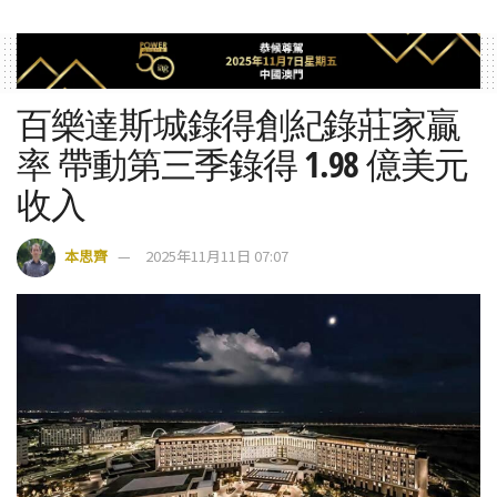
百樂達斯城錄得創紀錄莊家贏
率 帶動第三季錄得 1.98 億美元
收入
本思齊
2025年11月11日 07:07