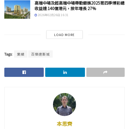
高端中場及超高端中場帶動銀娛2025第四季博彩總
收益達 140億港元，按年增長 27%
2026年02月26日 16:31
LOAD MORE
Tags:
業績
百樂達斯城
本思齊