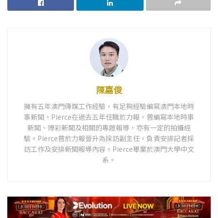
陳嘉俊
擁有五年澳門傳媒工作經驗，有足夠經驗編寫澳門本地時
事新聞。Pierce在過去五年任職於力報，曾編寫本地時事
新聞、博彩新聞及相關的專題報導，亦有一定的拍攝經
驗。Pierce曾於力報晉升為採訪副主任，負責安排記者採
訪工作及安排新聞報導內容。Pierce畢業於澳門大學中文
系。