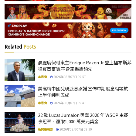
Related
Posts
晨麗度假村東主Enrique Razon Jr 登上福布斯菲
律賓首富寶座 身家遙遙領先
本思齊
2026年08月07日 09:57
美高梅中國兌現派息承諾 宣佈中期股息相等於
上半年純利五成
本思齊
2026年08月07日 09:47
22 歲 Lucas Jumalon 勇奪 2026 年 WSOP 主賽
事冠軍，贏取1,000 萬美元獎金
新聞編輯部
2026年08月07日 09:30