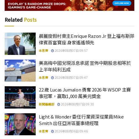
Related
Posts
晨麗度假村東主Enrique Razon Jr 登上福布斯菲
律賓首富寶座 身家遙遙領先
本思齊
2026年08月07日 09:57
美高梅中國兌現派息承諾 宣佈中期股息相等於
上半年純利五成
本思齊
2026年08月07日 09:47
22 歲 Lucas Jumalon 勇奪 2026 年 WSOP 主賽
事冠軍，贏取1,000 萬美元獎金
新聞編輯部
2026年08月07日 09:30
Light & Wonder 委任行業資深從業員Mike
Smith 出任亞洲區董事總經理
本思齊
2026年08月06日 09:46