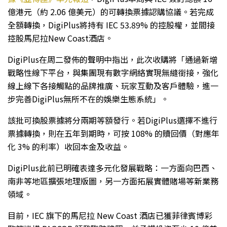
億港元（約 2.06 億美元）的可轉換票據認購協議。若完成
全額轉換，DigiPlus將持有 IEC 53.89% 的控股權，並間接
控股馬尼拉New Coast酒店。
DigiPlus在周二發佈的聲明中指出，此次收購將「通過新增
戰略性線下平台，與集團現有數字網絡實現無縫銜接，強化
線上線下各接觸點的品牌推廣、玩家互動及客戶體驗，進一
步完善DigiPlus無所不在的娛樂生態系統」。
該批可換股票據將分兩期等額發行。若DigiPlus選擇不進行
票據轉換，則在五年到期時，可按 108% 的贖回價（對應年
化 3% 的利率）收回本金及收益。
DigiPlus此前已明確表達多元化發展戰略：一方面向巴西、
南非等地區擴張地理版圖，另一方面拓展實體賭場等新業務
領域。
目前，IEC 旗下的馬尼拉 New Coast 酒店已獲菲律賓博彩