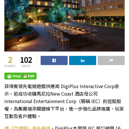
2
102
SHARES
VIEWS
菲律賓領先電競遊戲供應商 DigiPlus Interactive Corp表
示，若成功收購馬尼拉New Coast 酒店母公司
International Entertainment Corp（簡稱 IEC）的控股股
權，為集團增添關鍵線下平台，進一步強化品牌推廣、玩家
互動及客戶體驗。
據《亞博匯》率先報道
，DigiPlus本周與 IEC 簽訂總額 16