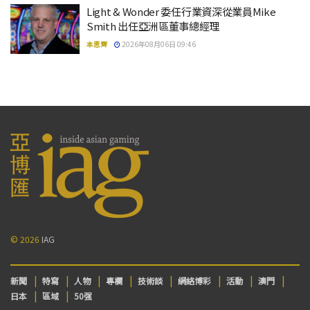
Light & Wonder 委任行業資深從業員Mike
Smith 出任亞洲區董事總經理
本思齊
2026年08月06日 09:46
© 2026
IAG
新聞
特寫
人物
專欄
技術談
網絡博彩
活動
澳門
日本
區域
50强