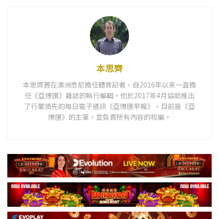
本思齊
本思齊曾在澳洲悉尼擔任體育記者，自2016年以來一直擔
任《亞博匯》雜誌的執行編輯。他於2017年4月協助推出
了行業領先的每日電子通訊《亞博匯早報》，目前是《亞
博匯》的主筆，並負責所有內容的校編。