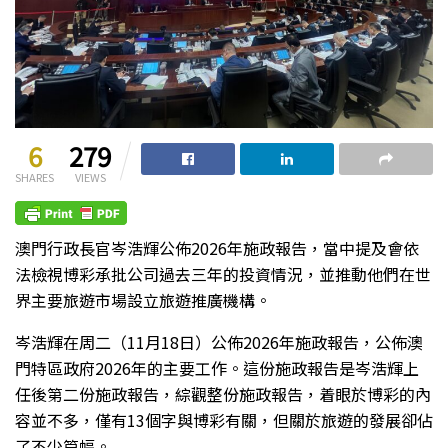
6
279
SHARES
VIEWS
澳門行政長官岑浩輝公佈2026年施政報告，當中提及會依
法檢視博彩承批公司過去三年的投資情況，並推動他們在世
界主要旅遊市場設立旅遊推廣機構。
岑浩輝在周二（11月18日）公佈2026年施政報告，公佈澳
門特區政府2026年的主要工作。這份施政報告是岑浩輝上
任後第二份施政報告，綜觀整份施政報告，着眼於博彩的內
容並不多，僅有13個字與博彩有關，但關於旅遊的發展卻佔
了不少篇幅。