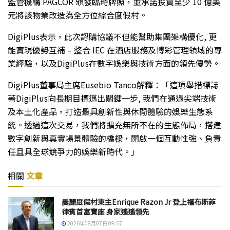
監管機構 PAGCOR 頒發臨時牌照，並承諾投資至少 10 億美
元將該物業改造為全方位綜合度假村。
DigiPlus表示，此次認購協議不但能幫助集團架構優化, 更
能實現優勢互補 – 整合 IEC 在酒店服務及博彩管理領域的專
業經驗，以及DigiPlus在數字娛樂與技術方面的領先優勢。
DigiPlus董事局主席Eusebio Tanco解釋：「這項舉措標誌
著DigiPlus向長期目標邁出關鍵一步, 我們在通過尖端技術
及本土化產品，打造最具創新性與休閒體驗的娛樂生態系
統。透過這次交易，我們將擴充無所不在的生態佈局，搭建
數字創新與真實場景體驗的橋樑，開啟一個互動性強、負責
任且具全球競爭力的娛樂新時代。」
相關
文章
晨麗度假村東主Enrique Razon Jr 登上福布斯菲
律賓首富寶座 身家遙遙領先
2026年08月07日 09:57