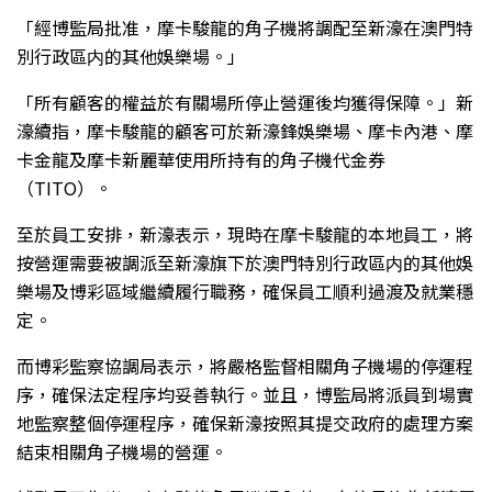
「經博監局批准，摩卡駿龍的角子機將調配至新濠在澳門特
別行政區内的其他娛樂場。」
「所有顧客的權益於有關場所停止營運後均獲得保障。」新
濠續指，摩卡駿龍的顧客可於新濠鋒娛樂場、摩卡內港、摩
卡金龍及摩卡新麗華使用所持有的角子機代金券
（TITO）。
至於員工安排，新濠表示，現時在摩卡駿龍的本地員工，將
按營運需要被調派至新濠旗下於澳門特別行政區内的其他娛
樂場及博彩區域繼續履行職務，確保員工順利過渡及就業穩
定。
而博彩監察協調局表示，將嚴格監督相關角子機場的停運程
序，確保法定程序均妥善執行。並且，博監局將派員到場實
地監察整個停運程序，確保新濠按照其提交政府的處理方案
結束相關角子機場的營運。