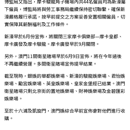
博監局又指出，摩卡駿龍角子機場內共44名僱員均為新濠屬
下僱員，博監局將與勞工事務局繼續保持密切聯繫，確保新
濠嚴格履行承諾，按早前提交之方案妥善安置相關僱員，切
實保障其薪酬福利及工作條件。
新濠早於6月份宣佈，將關閉三家摩卡俱樂部—摩卡皇都、
摩卡廣發及摩卡駿龍。摩卡廣發早於9月關閉。
另外，澳門11間衛星賭場早於6月9日宣佈，將在今年過後
不再繼續營運。多間衛星賭場宣佈提早結業。
截至現時，銀娛的華都娛樂場、新濠的駿龍娛樂場、君怡娛
樂場、勵宮娛樂場、英皇娛樂場、皇家金堡經已結業。澳門
衛星賭場只剩北京街的置地娛樂場、財神娛樂場及金碧匯彩
娛樂場。
至於十六浦及凱旋門，澳門娛綜合早前宣佈會對他們進行收
購。