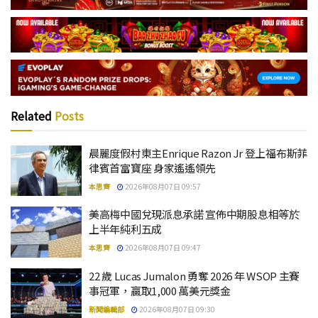
Related
Posts
晨麗度假村東主Enrique Razon Jr 登上福布斯菲
律賓首富寶座 身家遙遙領先
本思齊
2026年08月07日 09:57
美高梅中國兌現派息承諾 宣佈中期股息相等於
上半年純利五成
本思齊
2026年08月07日 09:47
22 歲 Lucas Jumalon 勇奪 2026 年 WSOP 主賽
事冠軍，贏取1,000 萬美元獎金
新聞編輯部
2026年08月07日 09:30