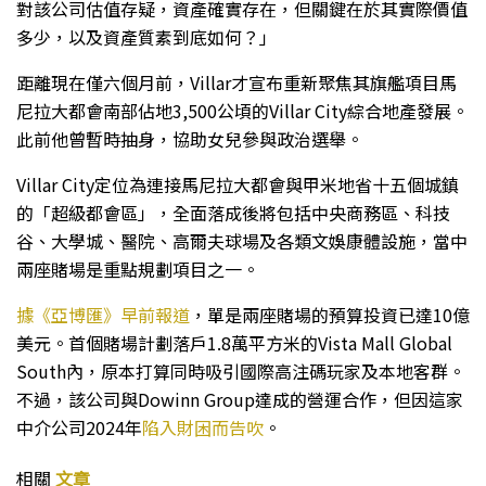
對該公司估值存疑，資產確實存在，但關鍵在於其實際價值
多少，以及資產質素到底如何？」
距離現在僅六個月前，Villar才宣布重新聚焦其旗艦項目馬
尼拉大都會南部佔地3,500公頃的Villar City綜合地產發展。
此前他曾暫時抽身，協助女兒參與政治選舉。
Villar City定位為連接馬尼拉大都會與甲米地省十五個城鎮
的「超級都會區」，全面落成後將包括中央商務區、科技
谷、大學城、醫院、高爾夫球場及各類文娛康體設施，當中
兩座賭場是重點規劃項目之一。
據《亞博匯》早前報道
，單是兩座賭場的預算投資已達10億
美元。首個賭場計劃落戶1.8萬平方米的Vista Mall Global
South內，原本打算同時吸引國際高注碼玩家及本地客群。
不過，該公司與Dowinn Group達成的營運合作，但因這家
中介公司2024年
陷入財困而告吹
。
相關
文章