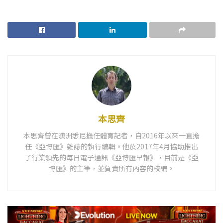
本思齊
本思齊曾在澳洲悉尼擔任體育記者，自2016年以來一直擔
任《亞博匯》雜誌的執行編輯。他於2017年4月協助推出
了行業領先的每日電子通訊《亞博匯早報》，目前是《亞
博匯》的主筆，並負責所有內容的校編。