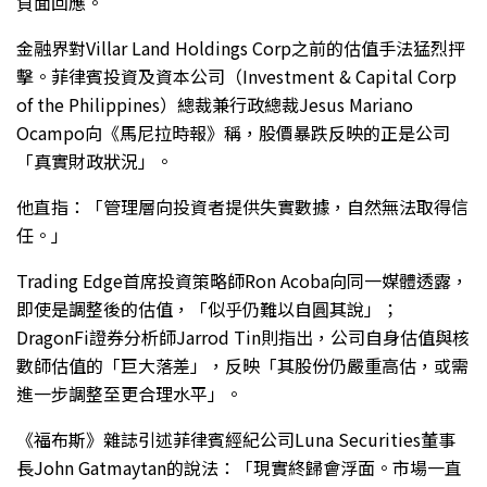
負面回應。
金融界對Villar Land Holdings Corp之前的估值手法猛烈抨
擊。菲律賓投資及資本公司（Investment & Capital Corp
of the Philippines）總裁兼行政總裁Jesus Mariano
Ocampo向《馬尼拉時報》稱，股價暴跌反映的正是公司
「真實財政狀況」。
他直指：「管理層向投資者提供失實數據，自然無法取得信
任。」
Trading Edge首席投資策略師Ron Acoba向同一媒體透露，
即使是調整後的估值，「似乎仍難以自圓其說」；
DragonFi證券分析師Jarrod Tin則指出，公司自身估值與核
數師估值的「巨大落差」，反映「其股份仍嚴重高估，或需
進一步調整至更合理水平」。
《福布斯》雜誌引述菲律賓經紀公司Luna Securities董事
長John Gatmaytan的說法：「現實終歸會浮面。市場一直