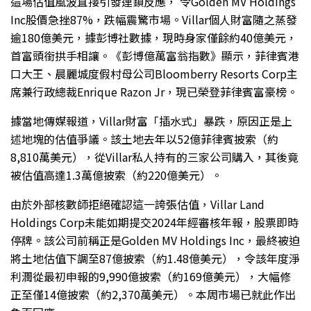
這場估值風波直接引發連鎖反應， 令Golden MV Holdings
Inc股價急挫87%，跌幅震驚市場。Villar個人財富隨之蒸發
逾180億美元，據彭博社數據，現時身家僅餘約40億美元，
首富頭銜拱手相讓。《彭博億萬富翁指數》顯示，菲律賓港
口大王、晨麗城度假村母公司Bloomberry Resorts Corp主
席兼行政總裁Enrique Razon Jr，現已榮登菲律賓富豪榜。
據當地傳媒報道，Villar財富「插水式」暴跌，原因正是上
述地塊的估值爭議。該土地去年以52億菲律賓披索（約
8,810萬美元），從Villar私人持有的三家公司購入，其後竟
被估值高達1.3萬億披索（約220億美元）。
由於外部核數師拒絕確認這一誇張估值，Villar Land
Holdings Corp未能如期提交2024年經審核年報，股票即時
停牌。該公司前稱正是Golden MV Holdings Inc，最終被迫
將土地估值下調至87億披索（約1.48億美元），令該年度淨
利潤從最初申報的9,990億披索（約169億美元），大幅修
正至僅14億披索（約2,370萬美元）。本周市場已就此作出