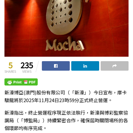
5
235
SHARES
VIEWS
新濠博亞(澳門)股份有限公司（「新濠」）今日宣布，摩卡
駿龍將於2025年11月24日23時59分正式終止營運。
新濠指出，終止營運程序現正依法執行，新濠與博彩監察協
調局（「博監局」）持續緊密合作，確保屆時關閉場所的各
個環節均有序完成。