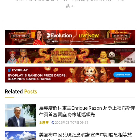
系。
Related
Posts
晨麗度假村東主Enrique Razon Jr 登上福布斯菲
律賓首富寶座 身家遙遙領先
本思齊
2026年08月07日 09:57
美高梅中國兌現派息承諾 宣佈中期股息相等於