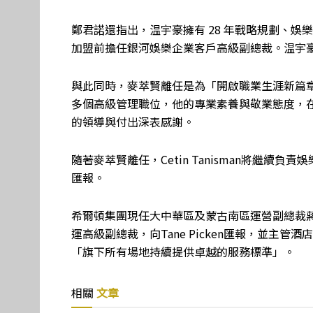
鄭君諾還指出，温宇豪擁有 28 年戰略規劃、
加盟前擔任銀河娛樂企業客戶高級副總裁。温宇豪、Phil
與此同時，麥萃賢離任是為「開啟職業生涯新篇
多個高級管理職位，他的專業素養與敬業態度，
的領導與付出深表感謝。
隨著麥萃賢離任，Cetin Tanisman將繼續負責娛樂場
匯報。
希爾頓集團現任大中華區及蒙古南區運營副總裁蔣伯樂
運高級副總裁，向Tane Picken匯報，並主
「旗下所有場地持續提供卓越的服務標準」。
相關
文章