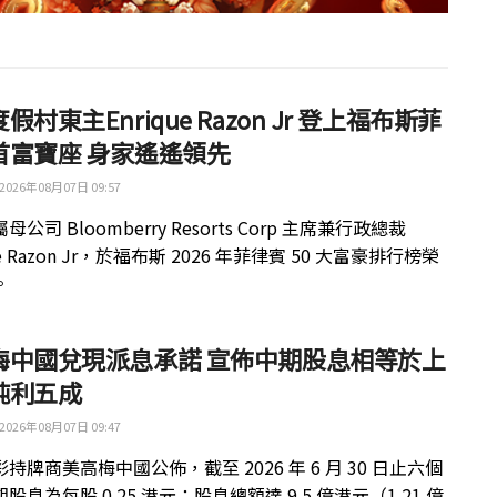
假村東主Enrique Razon Jr 登上福布斯菲
首富寶座 身家遙遙領先
2026年08月07日 09:57
公司 Bloomberry Resorts Corp 主席兼行政總裁
ue Razon Jr，於福布斯 2026 年菲律賓 50 大富豪排行榜榮
。
梅中國兌現派息承諾 宣佈中期股息相等於上
純利五成
2026年08月07日 09:47
持牌商美高梅中國公佈，截至 2026 年 6 月 30 日止六個
股息為每股 0.25 港元；股息總額達 9.5 億港元（1.21 億