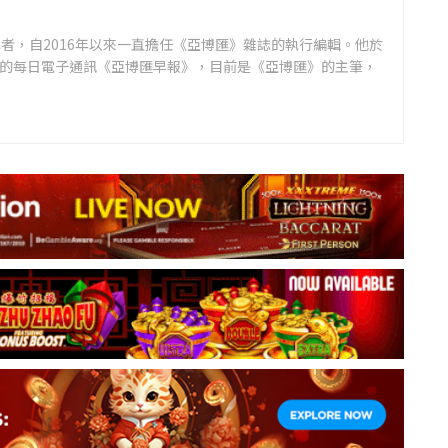
者，自2016年以來一直擔任《亞博匯》雜誌的執行編輯。他於
領先的每日電子通訊《亞博匯早報》，目前是《亞博匯》的主筆，