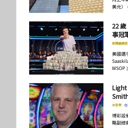
美元）
22 歲
事冠軍
新聞編輯部
美國選手
Saas
WSOP
Lig
Smi
本思齊
博彩設備
略副總裁