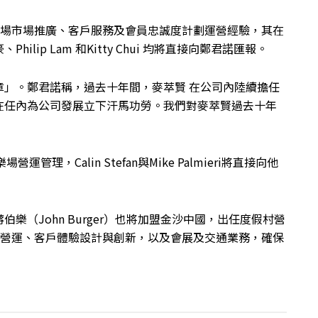
娛樂場市場推廣、客戶服務及會員忠誠度計劃運營經驗，其在
ip Lam 和Kitty Chui 均將直接向鄭君諾匯報。
章」。鄭君諾稱，過去十年間，麥萃賢 在公司內陸續擔任
在任內為公司發展立下汗馬功勞。我們對麥萃賢過去十年
營運管理，Calin Stefan與Mike Palmieri將直接向他
（John Burger）也將加盟金沙中國，出任度假村營
管酒店營運、客戶體驗設計與創新，以及會展及交通業務，確保