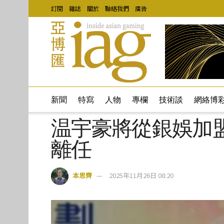
訂閱
雜誌
關於
聯絡我們
廣告
新聞
特寫
人物
專欄
技術談
網絡博
温宇豪將從銀娛加
離任
本思齊
2025年11月26日 08:20