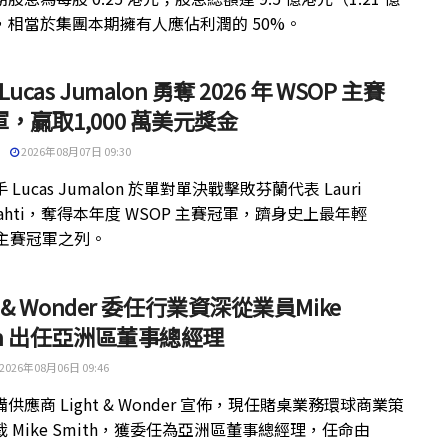
，相當於集團本期擁有人應佔利潤的 50%。
 Lucas Jumalon 勇奪 2026 年 WSOP 主賽
，贏取1,000 萬美元獎金
2026年08月07日 09:30
 Lucas Jumalon 於單對單決戰擊敗芬蘭代表 Lauri
kilahti，奪得本年度 WSOP 主賽冠軍，躋身史上最年輕
 主賽冠軍之列。
ht & Wonder 委任行業資深從業員Mike
th 出任亞洲區董事總經理
2026年08月06日 09:46
供應商 Light & Wonder 宣佈，現任賭桌業務環球商業策
 Mike Smith，獲委任為亞洲區董事總經理，任命由