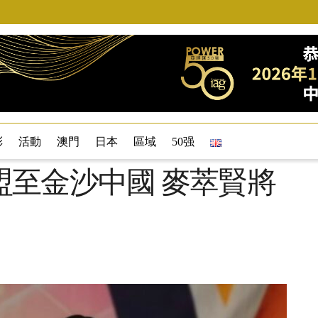
彩
活動
澳門
日本
區域
50强
盟至金沙中國 麥萃賢將