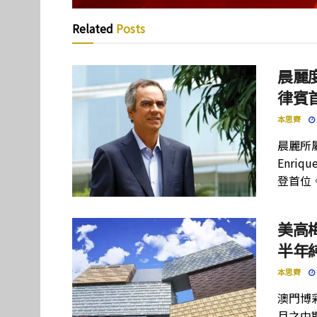
Related
Posts
晨麗度
律賓
本思齊
晨麗所屬母
Enriq
登首位
美高
半年
本思齊
澳門博彩
月之中期