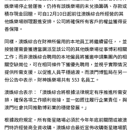
娛樂場停止營運後，仍持有該娛樂場的未兌換籌碼、存款或
積存現金回贈，可自12月10日起前往澳娛綜合所經營的其
他娛樂場辦理跟進安排。公司將確保所有客戶的權益獲得妥
善保障。
同樣，澳娛綜合在財神所僱用的本地員工將繼續留任，，並
按營運需要獲適當調派至該公司的其他娛樂場從事博彩相關
工作；而非澳娛綜合聘用的本地僱員將獲邀申請集團內的相
關空缺崗位，可在相同條件下獲優先聘用，並視乎實際情況
提供所需支援，以促進人員平穩過渡。而澳門博監局在另一
份公告中表示，財神娛樂場共有 553 名員工。
澳娛綜合表示：「澳娛綜合將根據法律規定有序推進所需安
排，確保各項工作順利銜接，並一如既往履行企業責任，與
澳門社會共同推動博彩業的穩健發展。」
根據政府規定，所有衛星賭場必須於今年年底前關閉或被澳
門特許經營商全資收購。澳娛綜合最近宣佈收購衛星賭場凱