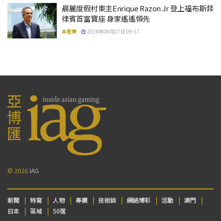
晨麗度假村東主Enrique Razon Jr 登上福布斯菲
律賓首富寶座 身家遙遙領先
本思齊
2026年08月07日 09:57
© 2026
IAG
新聞
特寫
人物
專欄
技術談
網絡博彩
活動
澳門
日本
區域
50强