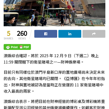
5
260
SHARES
VIEWS
澳娛綜合確認，將於 2025 年 12 月 9 日（下週二）晚上
11:59 關閉轄下的衛星賭場之一—財神娛樂場。
目前只有同樣位於澳門半島新口岸的置地廣場尚未決定未來
的去向，其他衛星賭場均已關閉。《亞博匯》在今年年初指
出，財神與置地被認為是當時正在營運的 11 家衛星賭場中
收入最高的兩家。
澳娛綜合表示，將把目前在財神經營的博彩桌及博彩機將重
新調配至該公司經營的其他娛樂場繼續運作。如顧客於財神