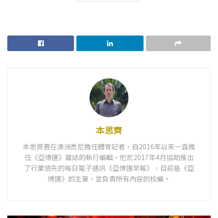
本思齊
本思齊曾在澳洲悉尼擔任體育記者，自2016年以來一直擔
任《亞博匯》雜誌的執行編輯。他於2017年4月協助推出
了行業領先的每日電子通訊《亞博匯早報》，目前是《亞
博匯》的主筆，並負責所有內容的校編。