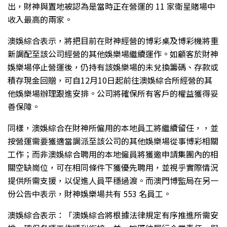
出，財神與置地被認為是當時正在營運的 11 家衛星賭場中
收入最高的兩家。
澳娛綜合表示，將把目前在財神經營的博彩桌及博彩機將重
新調配至該公司經營的其他娛樂場繼續運作。如顧客於財神
娛樂場停止營運後，仍持有該娛樂場的未兌換籌碼、存款或
積存現金回贈，可自12月10日起前往澳娛綜合所經營的其
他娛樂場辦理跟進安排。公司將確保所有客戶的權益獲得妥
善保障。
同樣，澳娛綜合在財神所僱用的本地員工將繼續留任，，並
按營運需要獲適當調派至該公司的其他娛樂場從事博彩相關
工作；而非澳娛綜合聘用的本地僱員將獲邀申請集團內的相
關空缺崗位，可在相同條件下獲優先聘用，並視乎實際情況
提供所需支援，以促進人員平穩過渡。而澳門博監局在另一
份公告中表示，財神娛樂場共有 553 名員工。
澳娛綜合表示：「澳娛綜合將根據法律規定有序推進所需安