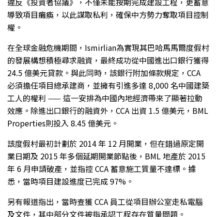
違反《投資者協議》，不僅未能按期完成建設工程，更蓄意
導致項目癱瘓，以此謀取私利，確保中方勢力奪取項目控制
權。
在全球金融危機期間，Ismirlian為實現其巴哈馬馬爾度假村
的發展構想積極尋求融資，最終成功從中國進出口銀行獲得
24.5 億美元貸款。與此同時，該銀行附加條款規定，CCA
必須擔任項目總承建商，並擁有引進多達 8,000 名中國建築
工人的權利 —— 這一安排為中國內地經濟帶來了顯著拉動
效應。除進出口銀行的融資外，CCA 出資 1.5 億美元，BML
Properties則投入 8.45 億美元。
該度假村最初計劃於 2014 年 12 月開業，但在錯過原定開
業日期及 2015 年多個延期開業節點後，BML 地產於 2015
年 6 月申請破產，並指控 CCA 蓄意施工質量不達標。據
悉，當時項目建設進度已完成 97%。
另有報道指出，當時查獲 CCA 員工從項目辦公室走私電腦
及文件，其中部分文件被指承認工程存在質量問題。