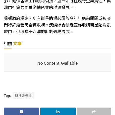
排，確保各項工作順利銜接，並一如既往履行企業責任，與
澳門社會共同推動博彩業的穩健發展。」
根據政府規定，所有衛星賭場必須於今年年底前關閉或被澳
門特許經營商全資收購。澳娛綜合最近宣佈收購衛星賭場凱
旋門，但收購十六浦的計劃最終告吹。
相關
文章
No Content Available
Tags:
財神娛樂場