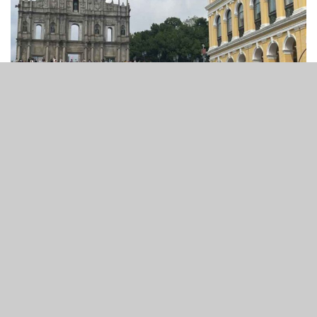
5
269
SHARES
VIEWS
澳門十一月博彩收入按年增長 14.4%，錄得211 億澳門元。
該數據於周一公佈後，摩根大通分析師DS Kim、Selina Li
及Lindsey Qian在報告中預測， 12 月博彩收入將按年增長
15%；並指出若增速進一步突破 20%、超越 2024 年 12 月
的 182 億澳門元，亦屬於合理預期，並預計「2025 年將以
全年最強勁的單月數據收爐」。