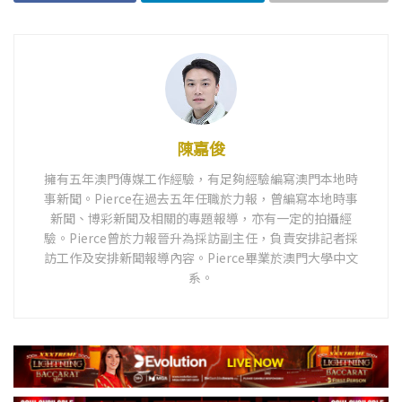
陳嘉俊
擁有五年澳門傳媒工作經驗，有足夠經驗編寫澳門本地時
事新聞。Pierce在過去五年任職於力報，曾編寫本地時事
新聞、博彩新聞及相關的專題報導，亦有一定的拍攝經
驗。Pierce曾於力報晉升為採訪副主任，負責安排記者採
訪工作及安排新聞報導內容。Pierce畢業於澳門大學中文
系。