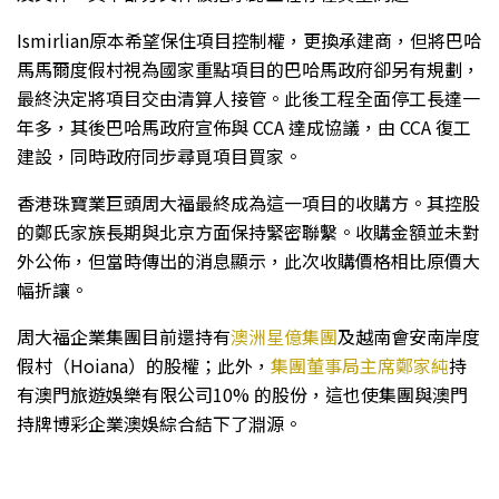
Ismirlian原本希望保住項目控制權，更換承建商，但將巴哈
馬馬爾度假村視為國家重點項目的巴哈馬政府卻另有規劃，
最終決定將項目交由清算人接管。此後工程全面停工長達一
年多，其後巴哈馬政府宣佈與 CCA 達成協議，由 CCA 復工
建設，同時政府同步尋覓項目買家。
香港珠寶業巨頭周大福最終成為這一項目的收購方。其控股
的鄭氏家族長期與北京方面保持緊密聯繫。收購金額並未對
外公佈，但當時傳出的消息顯示，此次收購價格相比原價大
幅折讓。
周大福企業集團目前還持有
澳洲星億集團
及越南會安南岸度
假村（Hoiana）的股權；此外，
集團董事局主席鄭家純
持
有澳門旅遊娛樂有限公司10% 的股份，這也使集團與澳門
持牌博彩企業澳娛綜合結下了淵源。