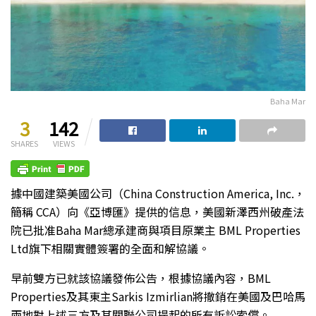
Baha Mar
3
142
SHARES
VIEWS
據中國建築美國公司（China Construction America, Inc.，
簡稱 CCA）向《亞博匯》提供的信息，美國新澤西州破產法
院已批准Baha Mar總承建商與項目原業主 BML Properties
Ltd旗下相關實體簽署的全面和解協議。
早前雙方已就該協議發佈公告，根據協議內容，BML
Properties及其東主Sarkis Izmirlian將撤銷在美國及巴哈馬
兩地對上述三方及其關聯公司提起的所有訴訟索償。