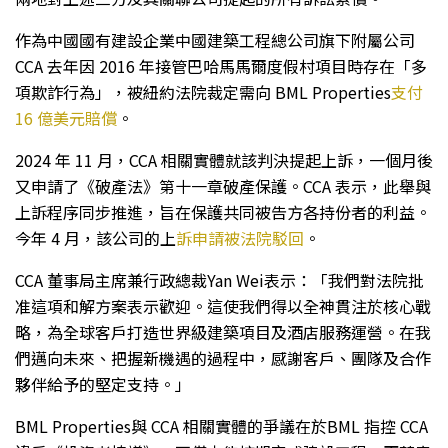
作為中國國有建設企業中國建築工程總公司旗下附屬公司
CCA 去年因 2016 年接管巴哈馬馬爾度假村項目時存在「多
項欺詐行為」，被紐約法院裁定需向 BML Properties
支付
16 億美元賠償
。
2024 年 11 月，CCA 相關實體就該判決提起上訴，一個月後
又申請了《破產法》第十一章破產保護。CCA 表示，此舉與
上訴程序同步推進，旨在保護共同被告方各持份者的利益。
今年 4 月，該公司的上
訴申請被法院駁回
。
CCA 董事局主席兼行政總裁Yan Wei表示：「我們對法院批
准這項和解方案表示歡迎。這使我們得以全神貫注於核心戰
略，為全球客戶打造世界級建築項目及酒店服務運營。在我
們邁向未來、把握新機遇的過程中，感謝客戶、團隊及合作
夥伴給予的堅定支持。」
BML Properties與 CCA 相關實體的爭議在於BML 指控 CCA