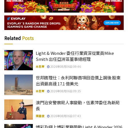
Related
Posts
Light & Wonder 委任行業資深從業員Mike
Smith 出任亞洲區董事總經理
本思齊
2026年08月06日 09:46
世邦魏理仕：永利阿聯酋項目造價上調後 股東
出資最高達 17.1 億美元
本思齊
2026年08月06日 09:35
澳門治安警察局人事變動，伍素萍委任為新局
長
陳嘉俊
2026年08月06日 07:43
博彩及網上博彩業務帶動 Light & Wonder 2026