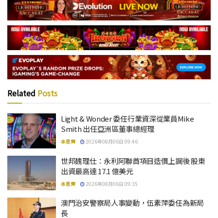
Related
Posts
Light & Wonder 委任行業資深從業員Mike
Smith 出任亞洲區董事總經理
本思齊
2026年08月06日 09:46
世邦魏理仕：永利阿聯酋項目造價上調後 股東
出資最高達 17.1 億美元
本思齊
2026年08月06日 09:35
澳門治安警察局人事變動，伍素萍委任為新局
長