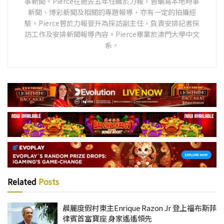
事新聞。Pierce在過去五年任職於力報，曾編寫本地時事
新聞、博彩新聞及相關的專題報導，亦有一定的拍攝經
驗。Pierce曾於力報晉升為採訪副主任，負責安排記者採
訪工作及安排新聞報導內容。Pierce畢業於澳門大學中文
系。
Related
Posts
晨麗度假村東主Enrique Razon Jr 登上福布斯菲
律賓首富寶座 身家遙遙領先