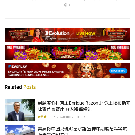
系。
Related
Posts
晨麗度假村東主Enrique Razon Jr 登上福布斯菲
律賓首富寶座 身家遙遙領先
本思齊
2026年08月07日 09:57
美高梅中國兌現派息承諾 宣佈中期股息相等於
上半年純利五成