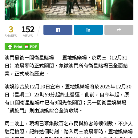
3
152
SHARES
VIEWS
澳門最後一間衛星賭場——置地娛樂場，於周三（12月31
日）凌晨零時正式關閉，象徵澳門所有衛星賭場已全面結
業，正式成為歷史。
澳娛綜合於12月10日宣布，置地娛樂場將於2025年12月30
日（星期二）23時59分起終止營運。此前，自今年起，原
有11間衛星賭場中已有9間先後關閉；另一間衛星娛樂場
「凱旋門」則由澳娛綜合全資收購。
周二晚上，現場已聚集數百名市民與旅客等候倒數，不少人
駐足拍照，記錄這個時刻。踏入周三凌晨零時，置地娛樂場