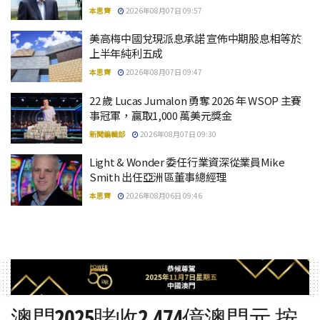
本思齊
2026年08月07日 09:57
美高梅中國兌現派息承諾 宣佈中期股息相等於
上半年純利五成
本思齊
2026年08月07日 09:47
22 歲 Lucas Jumalon 勇奪 2026 年 WSOP 主賽
事冠軍，贏取1,000 萬美元獎金
新聞編輯部
2026年08月07日 09:30
Light & Wonder 委任行業資深從業員Mike
Smith 出任亞洲區董事總經理
本思齊
2026年08月06日 09:46
澳門2025賭收2,474億澳門元 按