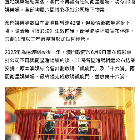
置地娛樂場結業後，澳門不再設有任何衛星賭場。現存20間
娛樂場，全部均屬六間博彩承批公司旗下物業。
澳門娛樂場數目在高峰期曾達42間，但疫情後數量逐步下
降。隨着新《博彩法》生效前後，衛星賭場陸續宣布停運，
只剩11間以三年過渡期形式短暫經營。
2025年為過渡期最後一年。澳門政府於6月9日宣布博彩承
批公司不再與衛星賭場續約後，11間衛星賭場相繼公布結業
安排。原本澳娛綜合曾計劃收購「凱旋門」及「十六浦」兩
間衛星娛樂場，最終僅完成收購凱旋門，並放棄十六浦。