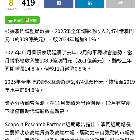
8
419
SHARES
VIEWS
根據澳門博監局數據，2025年全年博彩毛收入2,474億澳門
元（約309億美元），較2024年增加9.1%。
2025年12月業績表現延續了去年12月的平穩收官態勢，當
月博彩總收入達208.9億澳門元（26.1億美元），雖較上年
同期增長14.8%，但較11月微降0.9%。
2025年全年博彩總收益最終達2,474億澳門元，恢復至2019
年水平的84.6%。
業界分析師曾預測，在11月業績超出預期後，12月有望創
下後疫情時代博彩收益新高。
Seaport Research Partners近期報告指出，澳門近期增長
主要歸功於高端貴賓及高端中場，驅動力來自強勁的市場推