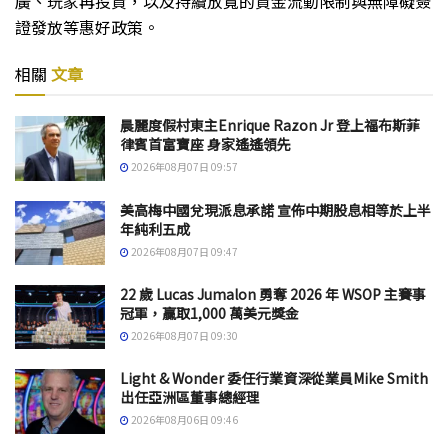
廣、玩家再投資，以及持續放寬的資金流動限制與無障礙簽
證發放等惠好政策。
相關
文章
晨麗度假村東主Enrique Razon Jr 登上福布斯菲
律賓首富寶座 身家遙遙領先
2026年08月07日 09:57
美高梅中國兌現派息承諾 宣佈中期股息相等於上半
年純利五成
2026年08月07日 09:47
22 歲 Lucas Jumalon 勇奪 2026 年 WSOP 主賽事
冠軍，贏取1,000 萬美元獎金
2026年08月07日 09:30
Light & Wonder 委任行業資深從業員Mike Smith
出任亞洲區董事總經理
2026年08月06日 09:46