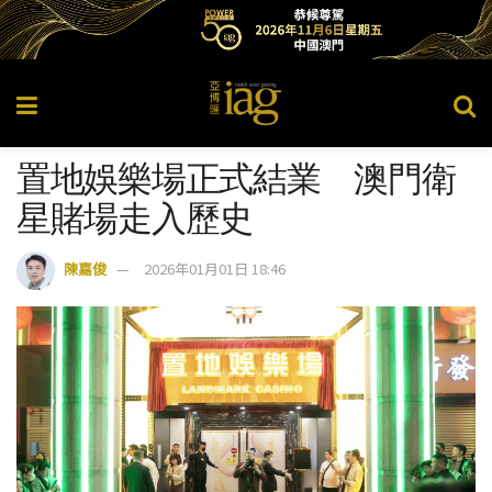
置地娛樂場正式結業 澳門衛
星賭場走入歷史
陳嘉俊
2026年01月01日 18:46