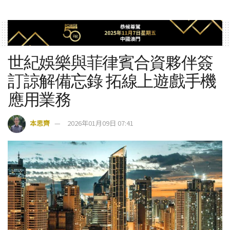
世紀娛樂與菲律賓合資夥伴簽
訂諒解備忘錄 拓線上遊戲手機
應用業務
本思齊
2026年01月09日 07:41