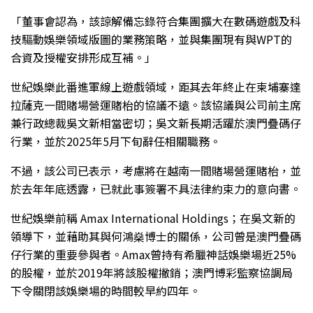
「董事會認為，該諒解備忘錄符合集團擴大在數碼遊戲及科
技驅動娛樂領域版圖的業務策略，並與集團現有與WPT的
合資及授權安排形成互補。」
世紀娛樂此番進軍線上遊戲領域，距其去年終止在柬埔寨達
拉薩克一間賭場營運賭枱的協議不遠。該協議與公司前主席
兼行政總裁吳文新相當密切；吳文新長期活躍於澳門疊碼仔
行業，並於2025年5月下旬辭任相關職務。
不過，該公司已表示，考慮將在越南一間賭場營運賭枱，並
於去年年底透露，已就此事簽署不具法律約束力的意向書。
世紀娛樂前稱 Amax International Holdings；在吳文新的
領導下，並藉助其與何鴻燊博士的關係，公司曾是澳門疊碼
仔行業的重要參與者。Amax曾持有希臘神話娛樂場近25%
的股權，並於2019年將該股權撇銷；澳門博彩監察協調局
下令關閉該娛樂場的時間較早約四年。