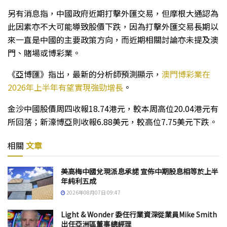
另有消息指，中國政府近期打擊外匯交易，但摩根大通認為
此因素亦不大可能導致股價下跌，因為打擊外匯交易長期以
來一直是中國的主要政策方向，而近期相關討論亦未提及澳
門、賭場或博彩業。
《亞博匯》指出，最新的分析師預測顯示，
澳門博彩業在
2026年上半年有望實現強勁增長
。
金沙中國股價周四收報18.74港元，較本周高位20.04港元有
所回落；新濠博亞則收報6.88美元，較高位7.75美元下跌。
相關
文章
美高梅中國兌現派息承諾 宣佈中期股息相等於上半
年純利五成
2026年08月07日 09:47
Light & Wonder 委任行業資深從業員Mike Smith
出任亞洲區董事總經理