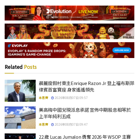
Related
Posts
晨麗度假村東主Enrique Razon Jr 登上福布斯菲
律賓首富寶座 身家遙遙領先
本思齊
2026年08月07日 09:57
美高梅中國兌現派息承諾 宣佈中期股息相等於
上半年純利五成
本思齊
2026年08月07日 09:47
22 歲 Lucas Jumalon 勇奪 2026 年 WSOP 主賽