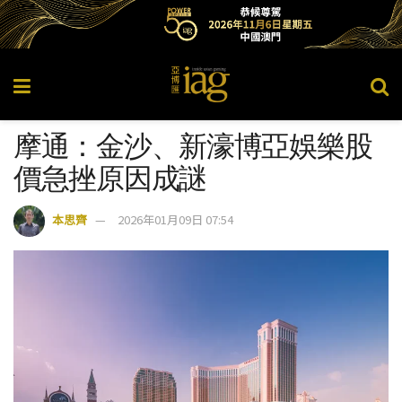
摩通：金沙、新濠博亞娛樂股
價急挫原因成謎
本思齊
2026年01月09日 07:54