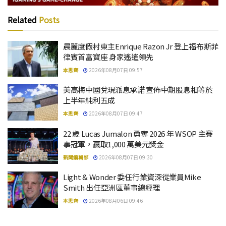
Related
Posts
晨麗度假村東主Enrique Razon Jr 登上福布斯菲
律賓首富寶座 身家遙遙領先
本思齊
2026年08月07日 09:57
美高梅中國兌現派息承諾 宣佈中期股息相等於
上半年純利五成
本思齊
2026年08月07日 09:47
22 歲 Lucas Jumalon 勇奪 2026 年 WSOP 主賽
事冠軍，贏取1,000 萬美元獎金
新聞編輯部
2026年08月07日 09:30
Light & Wonder 委任行業資深從業員Mike
Smith 出任亞洲區董事總經理
本思齊
2026年08月06日 09:46