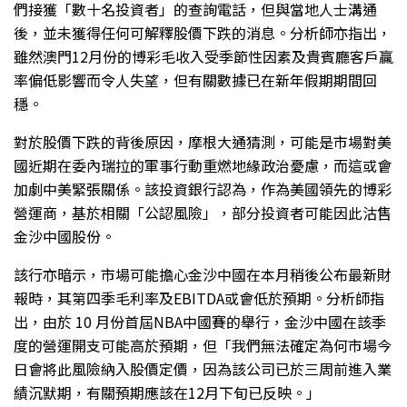
們接獲「數十名投資者」的查詢電話，但與當地人士溝通
後，並未獲得任何可解釋股價下跌的消息。分析師亦指出，
雖然澳門12月份的博彩毛收入受季節性因素及貴賓廳客戶贏
率偏低影響而令人失望，但有關數據已在新年假期期間回
穩。
對於股價下跌的背後原因，摩根大通猜測，可能是市場對美
國近期在委內瑞拉的軍事行動重燃地緣政治憂慮，而這或會
加劇中美緊張關係。該投資銀行認為，作為美國領先的博彩
營運商，基於相關「公認風險」，部分投資者可能因此沽售
金沙中國股份。
該行亦暗示，市場可能擔心金沙中國在本月稍後公布最新財
報時，其第四季毛利率及EBITDA或會低於預期。分析師指
出，由於 10 月份首屆NBA中國賽的舉行，金沙中國在該季
度的營運開支可能高於預期，但「我們無法確定為何市場今
日會將此風險納入股價定價，因為該公司已於三周前進入業
績沉默期，有關預期應該在12月下旬已反映。」