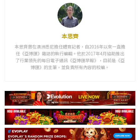
本思齊
本思齊曾在澳洲悉尼擔任體育記者，自2016年以來一直擔
任《亞博匯》雜誌的執行編輯。他於2017年4月協助推出
了行業領先的每日電子通訊《亞博匯早報》，目前是《亞
博匯》的主筆，並負責所有內容的校編。