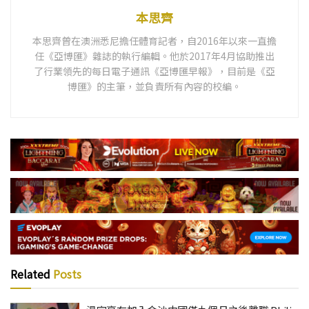
本思齊
本思齊曾在澳洲悉尼擔任體育記者，自2016年以來一直擔
任《亞博匯》雜誌的執行編輯。他於2017年4月協助推出
了行業領先的每日電子通訊《亞博匯早報》，目前是《亞
博匯》的主筆，並負責所有內容的校編。
Related
Posts