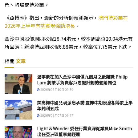
門、賭場或博彩業。
《亞博匯》指出，最新的分析師預測顯示，
澳門博彩業在
2026年上半年有望實現強勁增長
。
金沙中國股價周四收報18.74港元，較本周高位20.04港元有
所回落；新濠博亞則收報6.88美元，較高位7.75美元下跌。
相關
文章
温宇豪在加入金沙中國僅九個月之後離職 Philip
Lam 將接手負責客戶忠誠計劃的營銷崗位
2026年08月10日 09:59
美高梅中國兌現派息承諾 宣佈中期股息相等於上半
年純利五成
2026年08月07日 09:47
Light & Wonder 委任行業資深從業員Mike Smith
出任亞洲區董事總經理