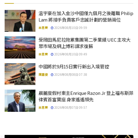
温宇豪在加入金沙中國僅九個月之後離職 Philip
Lam 將接手負責客戶忠誠計劃的營銷崗位
本思齊
2026年08月10日 09:59
受岡田馬尼拉拖累集團第二季業績 UEC 主攻大
眾市場及網上博彩謀求復蘇
本思齊
2026年08月10日 09:49
中國將於9月15日實行新出入境管控
陳嘉俊
2026年08月08日 07:38
晨麗度假村東主Enrique Razon Jr 登上福布斯菲
律賓首富寶座 身家遙遙領先
本思齊
2026年08月07日 09:57