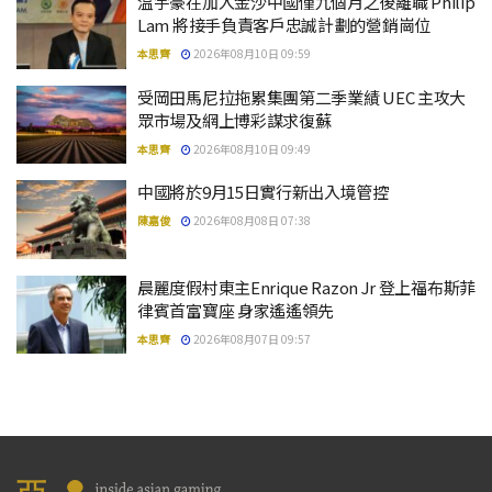
温宇豪在加入金沙中國僅九個月之後離職 Philip
Lam 將接手負責客戶忠誠計劃的營銷崗位
本思齊
2026年08月10日 09:59
受岡田馬尼拉拖累集團第二季業績 UEC 主攻大
眾市場及網上博彩謀求復蘇
本思齊
2026年08月10日 09:49
中國將於9月15日實行新出入境管控
陳嘉俊
2026年08月08日 07:38
晨麗度假村東主Enrique Razon Jr 登上福布斯菲
律賓首富寶座 身家遙遙領先
本思齊
2026年08月07日 09:57