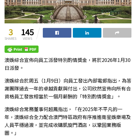
3
145
SHARES
VIEWS
澳娛綜合宣佈向員工派發特別酌情獎金，將於2026年1月30
日派發。
澳娛綜合於周五（1月9日）向員工發出內部電郵指出，為答
謝團隊過去一年的卓越貢獻與付出，公司欣然宣佈向所有合
資格員工發放相當於一個月薪酬的「特別酌情獎金」。
澳娛綜合常務董事何超鳳指出，「在2025年不平凡的一
年，澳娛綜合全力配合澳門特區政府有序推進衛星娛樂場及
人員平穩過渡，並完成收購凱旋門酒店，以鞏固業務版
圖。」