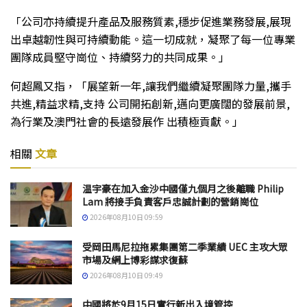
「公司亦持續提升產品及服務質素,穩步促進業務發展,展現
出卓越韌性與可持續動能。這一切成就，凝聚了每一位專業
團隊成員堅守崗位、持續努力的共同成果。」
何超鳳又指，「展望新一年,讓我們繼續凝聚團隊力量,攜手
共進,精益求精,支持 公司開拓創新,邁向更廣闊的發展前景,
為行業及澳門社會的長遠發展作 出積極貢獻。」
相關
文章
温宇豪在加入金沙中國僅九個月之後離職 Philip
Lam 將接手負責客戶忠誠計劃的營銷崗位
2026年08月10日 09:59
受岡田馬尼拉拖累集團第二季業績 UEC 主攻大眾
市場及網上博彩謀求復蘇
2026年08月10日 09:49
中國將於9月15日實行新出入境管控