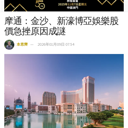
摩通：金沙、新濠博亞娛樂股
價急挫原因成謎
本思齊
2026年01月09日 07:54