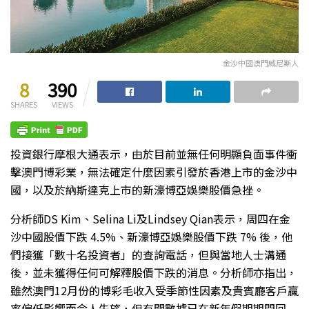
金沙中國澳門威尼斯人
8
390
SHARES
VIEWS
投資銀行摩根大通表示，由於目前並無任何明顯負面事件衝
擊澳門博彩業，無法確定什麼因素引發於香港上市的金沙中
國，以及於納斯達克上市的新濠博亞娛樂股價急挫。
分析師DS Kim、Selina Li及Lindsey Qian表示，周四在金
沙中國股價下跌 4.5%、新濠博亞娛樂股價下跌 7% 後，他
們接獲「數十名投資者」的查詢電話，但與當地人士溝通
後，並未獲得任何可解釋股價下跌的消息。分析師亦指出，
雖然澳門12月份的博彩毛收入受季節性因素及貴賓廳客戶贏
率偏低影響而令人失望，但有關數據已在新年假期期間回