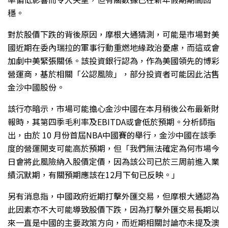
穩。
對於股價下跌的背後原因，摩根大通猜測，可能是市場對美
國近期在委內瑞拉的軍事行動重燃地緣政治憂慮，而這或會
加劇中美緊張關係。該投資銀行認為，作為美國領先的博彩
營運商，基於相關「公認風險」，部分投資者可能因此沽售
金沙中國股份。
該行亦暗示，市場可能擔心金沙中國在本月稍後公布最新財
報時，其第四季毛利率及EBITDA或會低於預期。分析師指
出，由於 10 月份首屆NBA中國賽的舉行，金沙中國在該季
度的營運開支可能高於預期，但「我們無法確定為何市場今
日會將此風險納入股價定價，因為該公司已於三周前進入業
績沉默期，有關預期應該在12月下旬已反映。」
另有消息指，中國政府近期打擊外匯交易，但摩根大通認為
此因素亦不大可能導致股價下跌，因為打擊外匯交易長期以
來一直是中國的主要政策方向，而近期相關討論亦未提及澳