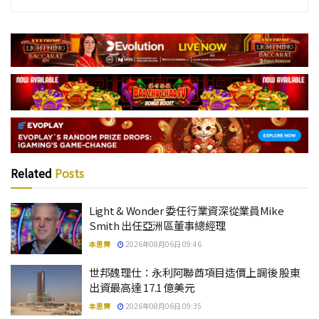
Related
Posts
Light & Wonder 委任行業資深從業員Mike
Smith 出任亞洲區董事總經理
本思齊
2026年08月06日 09:46
世邦魏理仕：永利阿聯酋項目造價上調後 股東
出資最高達 17.1 億美元
本思齊
2026年08月06日 09:35