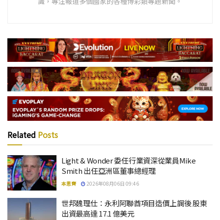
識，專注報道多個國家的各種博彩類專題新聞。
Related
Posts
Light & Wonder 委任行業資深從業員Mike
Smith 出任亞洲區董事總經理
本思齊
2026年08月06日 09:46
世邦魏理仕：永利阿聯酋項目造價上調後 股東
出資最高達 17.1 億美元