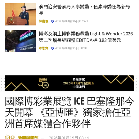
澳門治安警察局人事變動，伍素萍委任為新局
長
陳嘉俊
2026年08月06日 07:43
博彩及網上博彩業務帶動 Light & Wonder 2026
第二季增長經調整 EBITDA 達 3.83 億美元
本思齊
2026年08月05日 10:01
國際博彩業展覽 ICE 巴塞隆那今
天開幕 《亞博匯》獨家擔任亞
洲首席媒體合作夥伴
新聞編輯部
2026年01月19日 08:44