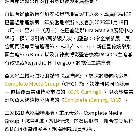
洲首席媒體合作夥伴的身份參與本屆盛會。
自展會從倫敦遷至加泰羅尼亞地區城市以來，本屆已是ICE
巴塞隆那連續第二年於當地舉辦。展會於2026年1月19日
（周一）至21日（周三）在巴塞隆那Fira Gran Via展覽中心
舉行，預計吸引約5萬參觀人次，超過600家企業參展。展
會期間設專業論壇環節， Bally’s Corp、新任星億娛樂集
團主席Soo Kim，以及菲律賓博彩監管機構PAGCOR主席兼
行政總裁Alejandro H. Tengco，將擔任主講嘉賓。
亞太地區博彩領域的媒體《亞博匯》，這次將聯同母公司
Complete Media Group
（CMG）旗下姊妹刊物同台參展
— 包括覆蓋美洲博彩市場的
《CDC Gaming》
，以及聚焦美
洲與亞太網絡博彩領域的《
Complete iGaming, CiG
》。
三家B2B博彩媒體機構，秉承母公司Complete Media
Group「深耕區域，放眼全球」的發展願景，聯合設立展位
於MC14號媒體展區，現場團隊成員包括：