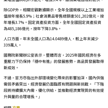
除GDP外，相關宏觀數據顯示，全年全國規模以上工業增加
值按年增長5.9%；社會消費品零售總額達501,202億元，按
年增長3.7%。固定資產投資方面，全年全國固定資產投資
為485,186億元，按年下降3.8%。
人口方面，年末全國人口為14.0489億人，較上年末減少
339萬人。
國務院新聞辦公室表示，整體而言，2025年國民經濟在多
重壓力下仍保持「穩中有進」的發展態勢，高品質發展取得
新成效。
不過，官方亦指出外部環境變化帶來的影響加深，國內供強
需弱矛盾突出，經濟發展仍面臨既有問題與新挑戰。「下階
段將持續擴大內需、優化供給，並推動經濟實現質的有效提
升與量的合理增長。」
相關
文章