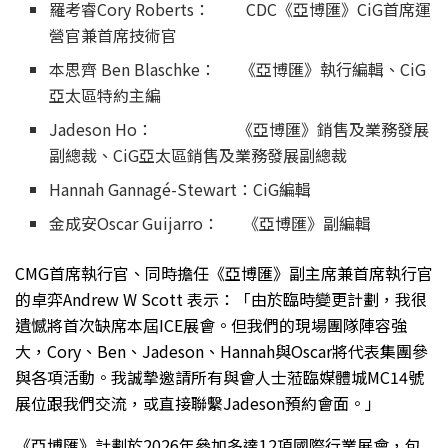
羅考睿Cory Roberts： CDC《亞博匯》CiG首席運
營官兼首席技術官
本思齊 Ben Blaschke： 《亞博匯》執行編輯、CiG
亞太區特約主編
Jadeson Ho： 《亞博匯》銷售及業務發展
副總裁、CiG亞太區銷售及業務發展副總裁
Hannah Gannagé-Stewart：CiG編輯
金成安Oscar Guijarro： 《亞博匯》副編輯
CMG首席執行官、同時擔任《亞博匯》副主席兼首席執行官
的卓弈Andrew W Scott 表示：「由於臨時變更計劃，我很
遺憾將首次缺席本屆ICE展會。但我們的現場團隊陣容強
大，Cory、Ben、Jadeson、Hannah與Oscar將代表集團參
與各項活動。我誠摯邀請所有與會人士蒞臨媒體城MC14號
展位跟我們交流，或直接聯繫Jadeson預約會面。」
《亞博匯》計劃於2026年參加多達12項國際行業展會，包