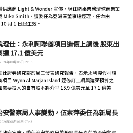
供應商 Light & Wonder 宣佈，現任賭桌業務環球商業策
 Mike Smith，獲委任為亞洲區董事總經理，任命由
年 10 月 1 日起生效。
魏理仕：永利阿聯酋項目造價上調後 股東出
達 17.1 億美元
2026年08月06日 09:35
理仕證券研究部於周三發表研究報告，表示永利渡假村旗
目 Wynn Al Marjan Island 經修訂工期與建築預算之
需要投入的自有股本將介乎 15.9 億美元至 17.1 億美
治安警察局人事變動，伍素萍委任為新局長
2026年08月06日 07:43
區政府宣佈，委任治安警察局警務總長伍素萍為治安警察