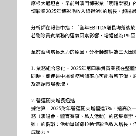
摩根大通坦言，早前對澳門博彩業「明確樂觀」
博彩業2025年博彩毛收入錄得9%的增長，超過
分析師在報告中指：「全年EBITDA增長均落後於
若剔除貴賓業務的運氣因素影響，增幅僅為1%至
至於盈利增長乏力的原因，分析師歸納為三大因
1. 業務組合惡化 – 2025年第四季貴賓業務在
同時，即使是中場業務利潤率亦可能有所下滑，
及高端市場板塊。
2. 營運開支增長迅速
據估算，2025財年營運開支增幅達7%，遠高
務（演唱會、體育賽事、私人活動）的密集舉辦
雞」的循環：活動舉辦雖拉動博彩毛收入增長，
成壓力。