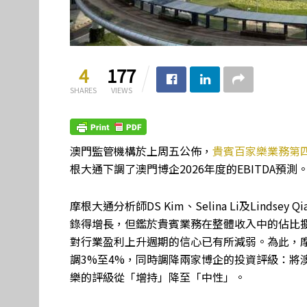
4
177
SHARES
VIEWS
澳門監管機構於上周五公佈，
貴賓百家樂業務第
根大通下調了澳門博企2026年度的EBITDA預測
摩根大通分析師DS Kim、Selina Li及Lin
錄得增長，但鑑於貴賓業務在整體收入中的佔比
對行業盈利上升週期的信心已有所減弱。為此，摩根
調3%至4%，同時調降兩家博企的投資評級：將
樂的評級從「增持」降至「中性」。