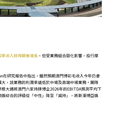
四季收入錄得顯著增長
，但受業務組合惡化影響，投行摩
。
dsey Qian在研究報告中指出，雖然預期澳門博彩毛收入今年仍會
擴大，該業務的利潤率遠低於中場及高端中場業務。團隊
大通將澳門六家持牌博企2026年的EBITDA預測平均下
澳娛綜合的評級從「中性」降至「減持」，將新濠博亞娛