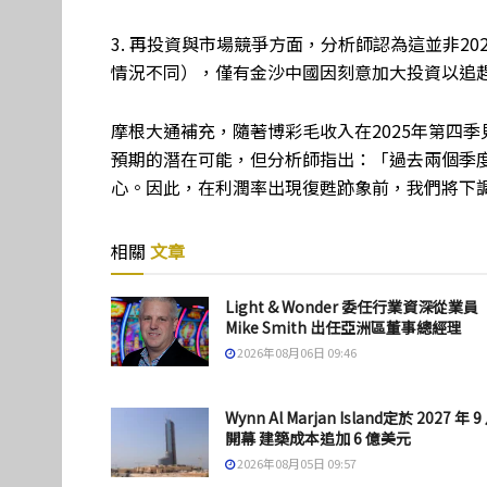
3. 再投資與市場競爭方面，分析師認為這並非20
情況不同），僅有金沙中國因刻意加大投資以追
摩根大通補充，隨著博彩毛收入在2025年第四季
預期的潛在可能，但分析師指出：「過去兩個季
心。因此，在利潤率出現復甦跡象前，我們將下調E
相關
文章
Light & Wonder 委任行業資深從業員
Mike Smith 出任亞洲區董事總經理
2026年08月06日 09:46
Wynn Al Marjan Island定於 2027 年 9
開幕 建築成本追加 6 億美元
2026年08月05日 09:57