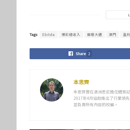
Tags:
Ebitda
博彩總收入
摩根大通
澳門
盈
Share
2
本思齊
本思齊曾在澳洲悉尼擔任體育記
2017年4月協助推出了行業
並負責所有內容的校編。