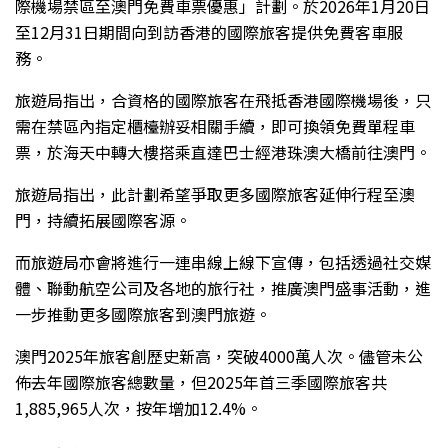
際機場禁區至澳門免費車票優惠」計劃。於2026年1月20日
至12月31日期間向到訪香港的國際旅客提供免費客車服
務。
旅遊局指出，合資格的國際旅客在飛抵香港國際機場後，只
需在禁區內指定櫃檯辦妥相關手續，即可換領免費單程車
票，於海天中轉大樓搭乘直達巴士經港珠澳大橋前往澳門。
旅遊局指出，此計劃希望爭取更多國際旅客延伸行程至澳
門，持續拓展國際客源。
而旅遊局亦會將進行一連串線上線下宣傳，包括透過社交媒
體、聯動航空公司及各地的旅行社，推廣澳門盛事活動，進
一步推動更多國際旅客到澳門旅遊。
澳門2025年旅客創歷史新高，突破4000萬人次。儘管未公
佈去年國際旅客總數量，但2025年首三季國際旅客共
1,885,965人次，按年增加12.4%。