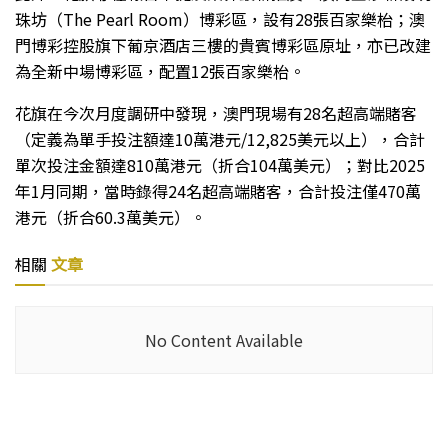
珠坊（The Pearl Room）博彩區，設有28張百家樂枱；澳
門博彩控股旗下葡京酒店三樓的貴賓博彩區原址，亦已改建
為全新中場博彩區，配置12張百家樂枱。
花旗在今次月度調研中發現，澳門現場有28名超高端賭客
（定義為單手投注額達10萬港元/12,825美元以上），合計
單次投注金額達810萬港元（折合104萬美元）；對比2025
年1月同期，當時錄得24名超高端賭客，合計投注僅470萬
港元（折合60.3萬美元）。
相關
文章
No Content Available