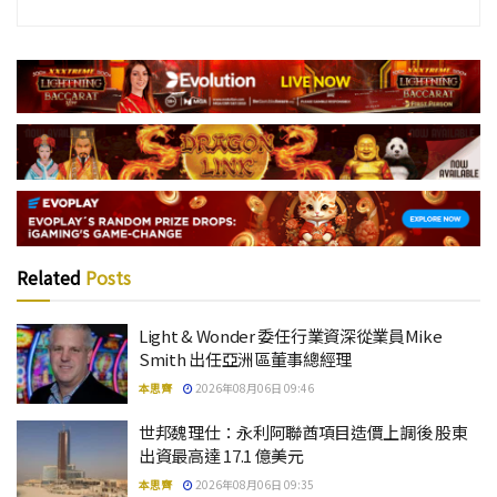
Related
Posts
Light & Wonder 委任行業資深從業員Mike
Smith 出任亞洲區董事總經理
本思齊
2026年08月06日 09:46
世邦魏理仕：永利阿聯酋項目造價上調後 股東
出資最高達 17.1 億美元
本思齊
2026年08月06日 09:35