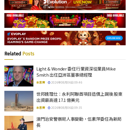
Related
Posts
Light & Wonder 委任行業資深從業員Mike
Smith 出任亞洲區董事總經理
本思齊
2026年08月06日 09:46
世邦魏理仕：永利阿聯酋項目造價上調後 股東
出資最高達 17.1 億美元
本思齊
2026年08月06日 09:35
澳門治安警察局人事變動，伍素萍委任為新局
長