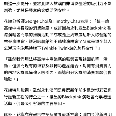
期進一步提升，並將此歸因於澳門非博彩體驗的吸引力不斷
增強，尤其是豐富的文娛活動安排。
花旗分析師George Choi及Timothy Chau表示：「這一輪
高端中場客源的消費熱度，或許因為永利送出Blackpink 香
港演唱會門票的推廣活動？亦或是上周末威尼斯人綜藝館的
林峯演唱會、銀河綜藝館的王鶴棣演唱會？又或是博企與人
氣潮玩泡泡瑪特旗下Twinkle Twinkle的跨界合作？」
「雖然我們無法將高端中場業務的強勢表現歸因於單一活
動，但澳門現有的博彩及非博彩產品組合，對擁有消費實力
的內地客群具備強大吸引力，而這部分客群的消費意願仍舊
強勁。」
花旗特別強調，雖然永利澳門是農曆新年前少數對博彩區進
行翻新工程的博企之一，推出的Blackpink 演唱會門票贈送
活動，仍是吸引客源的主要原因。
此外，花旗亦在報告中提及業界最新推廣：澳門金沙新設明