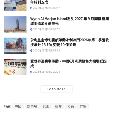
年純利五成
2026年08月07日 09:47
Wynn Al Marjan Island定於 2027 年 9 月開幕 建築
成本追加 6 億美元
2026年08月05日 09:57
永利皇宮博彩贏額帶動永利澳門2026年第二季營收
按年升 13.7% 突破 10 億美元
2026年08月05日 09:52
受世界盃賽事帶動，中國6月彩票銷售大幅增近四
成
2026年08月04日 20:04
LOAD MORE
Tags:
中國
娛樂場
死刑
緬甸
老街
詐騙