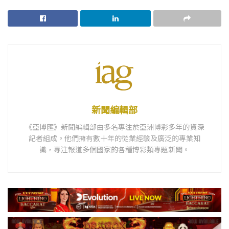
新聞編輯部
《亞博匯》新聞編輯部由多名專注於亞洲博彩多年的資深
記者組成。他們擁有數十年的從業經驗及廣泛的專業知
識，專注報道多個國家的各種博彩類專題新聞。