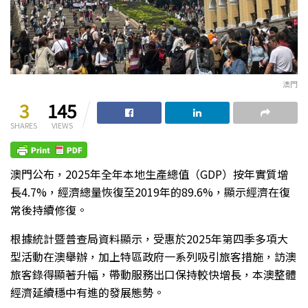
澳門
3
145
SHARES
VIEWS
澳門公布，2025年全年本地生產總值（GDP）按年實質增
長4.7%，經濟總量恢復至2019年的89.6%，顯示經濟在復
常後持續修復。
根據統計暨普查局資料顯示，受惠於2025年第四季多項大
型活動在澳舉辦，加上特區政府一系列吸引旅客措施，訪澳
旅客錄得顯著升幅，帶動服務出口保持較快增長，本澳整體
經濟延續穩中有進的發展態勢。