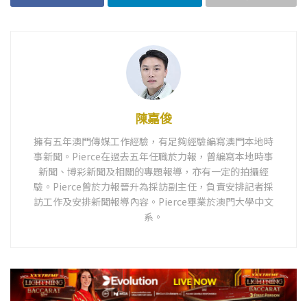
陳嘉俊
擁有五年澳門傳媒工作經驗，有足夠經驗編寫澳門本地時
事新聞。Pierce在過去五年任職於力報，曾編寫本地時事
新聞、博彩新聞及相關的專題報導，亦有一定的拍攝經
驗。Pierce曾於力報晉升為採訪副主任，負責安排記者採
訪工作及安排新聞報導內容。Pierce畢業於澳門大學中文
系。