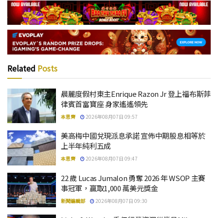
Related
Posts
晨麗度假村東主Enrique Razon Jr 登上福布斯菲
律賓首富寶座 身家遙遙領先
本思齊
2026年08月07日 09:57
美高梅中國兌現派息承諾 宣佈中期股息相等於
上半年純利五成
本思齊
2026年08月07日 09:47
22 歲 Lucas Jumalon 勇奪 2026 年 WSOP 主賽
事冠軍，贏取1,000 萬美元獎金
新聞編輯部
2026年08月07日 09:30