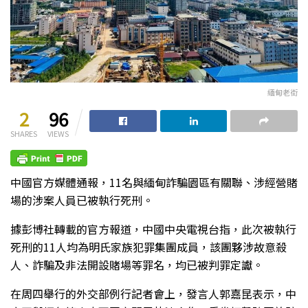
緬甸老街
2
96
SHARES
VIEWS
中國官方媒體通報，11名與緬甸詐騙園區有關聯、涉經營賭
場的涉案人員已被執行死刑。
據彭博社轉載的官方報道，中國中央電視台指，此次被執行
死刑的11人均為明氏家族犯罪集團成員，該團夥涉故意殺
人、詐騙及非法開設賭場等罪名，均已被判罪定讞。
在周四舉行的外交部例行記者會上，發言人郭嘉昆表示，中