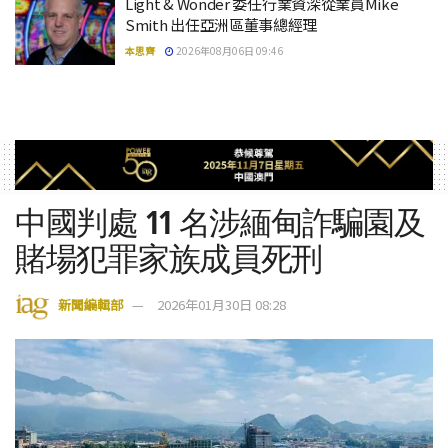
Light & Wonder 委任行業資深從業員Mike
Smith 出任亞洲區董事總經理
本思齊
2026年08月06日 09:46
中國判處 11 名涉緬甸詐騙園及
賭場犯罪家族成員死刑
新聞編輯部
2026年01月30日 08:28