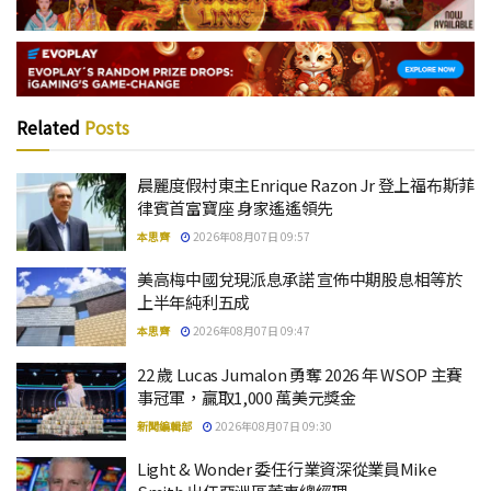
Related
Posts
晨麗度假村東主Enrique Razon Jr 登上福布斯菲
律賓首富寶座 身家遙遙領先
本思齊
2026年08月07日 09:57
美高梅中國兌現派息承諾 宣佈中期股息相等於
上半年純利五成
本思齊
2026年08月07日 09:47
22 歲 Lucas Jumalon 勇奪 2026 年 WSOP 主賽
事冠軍，贏取1,000 萬美元獎金
新聞編輯部
2026年08月07日 09:30
Light & Wonder 委任行業資深從業員Mike