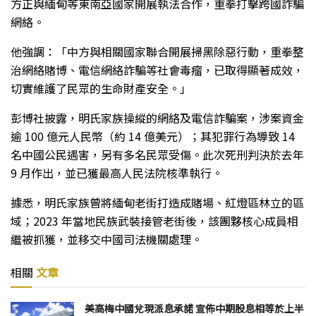
方正與緬甸等東南亞國家開展執法合作，重拳打擊跨國詐騙
網絡。
他強調：「中方與相關國家聯合開展掃黑除惡行動，重拳整
治網絡賭博、電信網絡詐騙等社會毒瘤，已取得顯著成效，
切實維護了民眾的生命財產安全。」
彭博社披露，明氏家族操縱的網絡及電信詐騙案，涉案資金
逾 100 億元人民幣（約 14 億美元）；其犯罪行為導致 14
名中國公民遇害，另有多名民眾受傷。此次死刑判決於去年
9 月作出，並已獲最高人民法院核準執行。
據悉，明氏家族曾將緬甸老街打造成賭場、紅燈區林立的區
域；2023 年當地民族武裝接管老街後，該團夥核心成員相
繼被抓獲，並移交中國司法機關處理。
相關
文章
美高梅中國兌現派息承諾 宣佈中期股息相等於上半