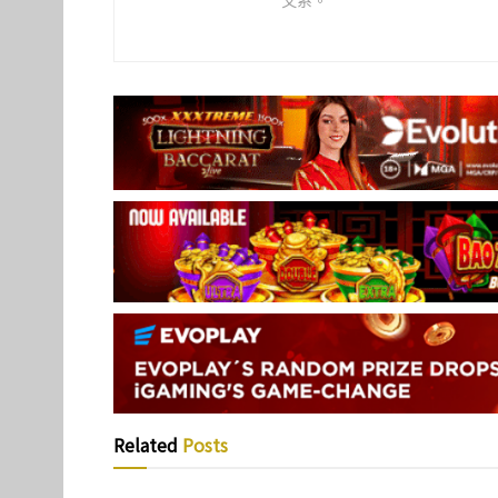
文系。
Related
Posts