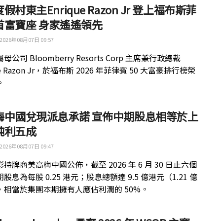
假村東主Enrique Razon Jr 登上福布斯菲
首富寶座 身家遙遙領先
2026年08月07日 09:57
公司 Bloomberry Resorts Corp 主席兼行政總裁
ue Razon Jr，於福布斯 2026 年菲律賓 50 大富豪排行榜榮
。
梅中國兌現派息承諾 宣佈中期股息相等於上
純利五成
2026年08月07日 09:47
持牌商美高梅中國公佈，截至 2026 年 6 月 30 日止六個
股息為每股 0.25 港元；股息總額達 9.5 億港元（1.21 億
，相當於集團本期擁有人應佔利潤的 50%。