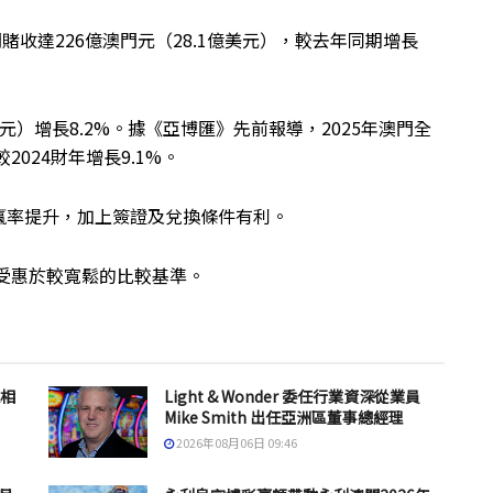
賭收達226億澳門元（28.1億美元），較去年同期增長
億美元）增長8.2%。據《亞博匯》先前報導，2025年澳門全
2024財年增長9.1%。
贏率提升，加上簽證及兌換條件有利。
望受惠於較寬鬆的比較基準。
息相
Light & Wonder 委任行業資深從業員
Mike Smith 出任亞洲區董事總經理
2026年08月06日 09:46