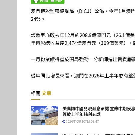
澳門博彩監察協調局（DICJ）公佈，今年1月澳門
24%。
該數字亦較去年12月的208.9億澳門元（26.1
年博彩總收益達2,474億澳門元（309億美元），較
一月份業績得益於開局強勁，分析師指出貴賓廳
從年同比增長來看，澳門在2026年上半年亦有
相關
文章
美高梅中國兌現派息承諾 宣佈中期股
等於上半年純利五成
2026年08月07日 09:47