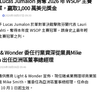
 Lucas Jumalon 勇奪 2026 年 WSOP 主賽
，贏取1,000 萬美元獎金
2026年08月07日 09:30
 Lucas Jumalon 於單對單決戰擊敗芬蘭代表 Lauri
kilahti，奪得本年度 WSOP 主賽冠軍，躋身史上最年輕
 主賽冠軍之列。
ht & Wonder 委任行業資深從業員Mike
th 出任亞洲區董事總經理
2026年08月06日 09:46
供應商 Light & Wonder 宣佈，現任賭桌業務環球商業策
 Mike Smith，獲委任為亞洲區董事總經理，任命由
年 10 月 1 日起生效。