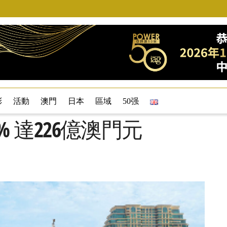
彩
活動
澳門
日本
區域
50强
 達226億澳門元