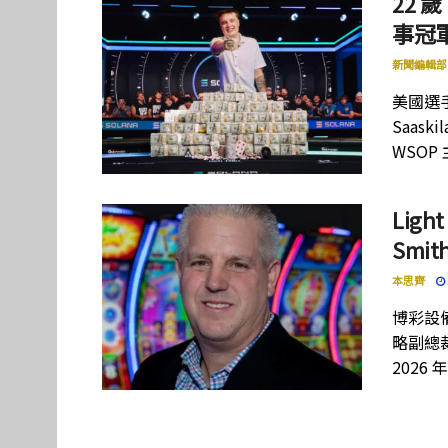
22 歲
事冠軍
新聞編輯部
美國選手
Saas
WSOP
Lig
Smi
本思齊
博彩設備
略副總裁
2026 