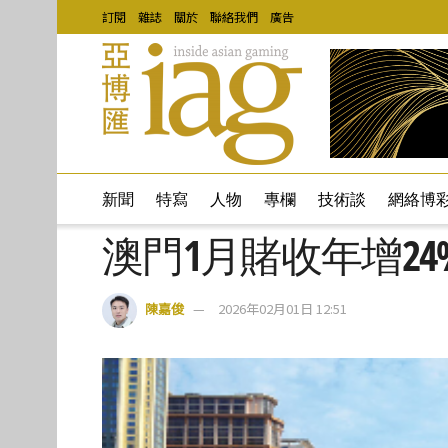
訂閱
雜誌
關於
聯絡我們
廣告
新聞
特寫
人物
專欄
技術談
網絡博
澳門1月賭收年增24%
陳嘉俊
2026年02月01日 12:51