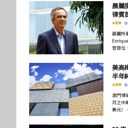
晨麗度
律賓
本思齊
晨麗所屬母
Enriq
登首位
美高
半年
本思齊
澳門博彩
月之中期
美元）