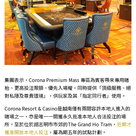
集團表示，Corona Premium Mass 專區為賓客帶來專用賭
枱、更高投注限額、優先入場權，同時提供「頂級服務、絕
對私隱及尊貴環境」，供玩家及其「指定同行者」使用。
Corona Resort & Casino是越南僅有兩間容許本地人進入的
賭場之一，亦是唯一一間獲永久批准本地人合法投注的場
所。至於位於胡志明市市郊的The Grand Ho Tram，
近期才
獲准開放本地人投注
，屬為期五年的試點計劃。