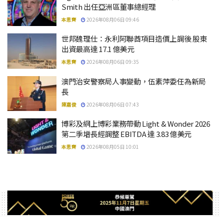
Smith 出任亞洲區董事總經理
本思齊
2026年08月06日 09:46
世邦魏理仕：永利阿聯酋項目造價上調後 股東
出資最高達 17.1 億美元
本思齊
2026年08月06日 09:35
澳門治安警察局人事變動，伍素萍委任為新局
長
陳嘉俊
2026年08月06日 07:43
博彩及網上博彩業務帶動 Light & Wonder 2026
第二季增長經調整 EBITDA 達 3.83 億美元
本思齊
2026年08月05日 10:01