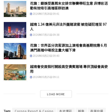
花旗：銀娛受惠周末女排世聯賽帶旺生意 非博彩活
動有效吸引高端客群訪澳
2026年07月28日 09:41
越南 1.34 億美元非法外圍賭波案 被控疑犯增至 97
人
2026年07月15日 09:38
花旗：世界盃分流客源加上演唱會高基期效應 6 月
澳門高端中場投注量大幅下滑
2026年06月23日 09:40
越南會安度假村開設高空貴賓賭場 專供頂級會員使
用
2026年05月25日 09:11
LOAD MORE
Tags:
Corona Resort & Casino
本地博彩
越南
高端中場