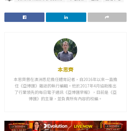
本思齊
本思齊曾在澳洲悉尼擔任體育記者，自2016年以來一直擔
任《亞博匯》雜誌的執行編輯。他於2017年4月協助推出
了行業領先的每日電子通訊《亞博匯早報》，目前是《亞
博匯》的主筆，並負責所有內容的校編。