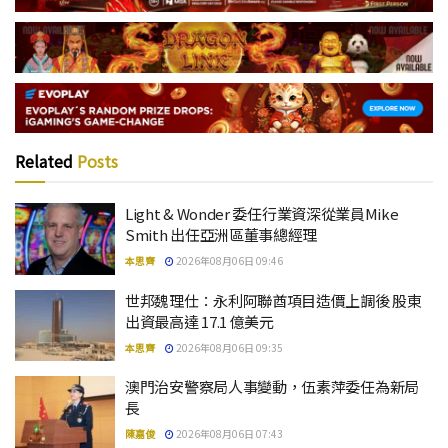
Related
Posts
Light & Wonder 委任行業資深從業員Mike
Smith 出任亞洲區董事總經理
本思齊
2026年08月06日 09:46
世邦魏理仕：永利阿聯酋項目造價上調後 股東
出資最高達 17.1 億美元
本思齊
2026年08月06日 09:35
澳門治安警察局人事變動，伍素萍委任為新局
長
陳嘉俊
2026年08月06日 07:43