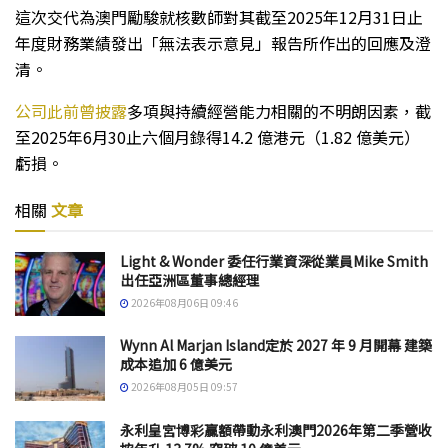
這次交代為澳門勵駿就核數師對其截至2025年12月31日止
年度財務業績發出「無法表示意見」報告所作出的回應及澄
清。
公司此前曾披露
多項與持續經營能力相關的不明朗因素，截
至2025年6月30止六個月錄得14.2 億港元（1.82 億美元）
虧損。
相關
文章
Light & Wonder 委任行業資深從業員Mike Smith
出任亞洲區董事總經理
2026年08月06日 09:46
Wynn Al Marjan Island定於 2027 年 9 月開幕 建築
成本追加 6 億美元
2026年08月05日 09:57
永利皇宮博彩贏額帶動永利澳門2026年第二季營收