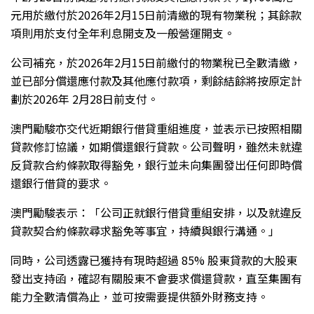
元用於繳付於2026年2月15日前清繳的現有物業稅；其餘款
項則用於支付全年利息開支及一般營運開支。
公司補充，於2026年2月15日前繳付的物業稅已全數清繳，
並已部分償還應付款及其他應付款項，剩餘結餘將按原定計
劃於2026年 2月28日前支付。
澳門勵駿亦交代近期銀行借貸重組進度，並表示已按照相關
貸款修訂協議，如期償還銀行貸款。公司聲明，雖然未就違
反貸款合約條款取得豁免，銀行並未向集團發出任何即時償
還銀行借貸的要求。
澳門勵駿表示：「公司正就銀行借貸重組安排，以及就違反
貸款契合約條款尋求豁免等事宜，持續與銀行溝通。」
同時，公司透露已獲持有現時超過 85% 股東貸款的大股東
發出支持函，確認有關股東不會要求償還貸款，直至集團有
能力全數清償為止，並可按需要提供額外財務支持。