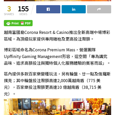
3
155
SHARES
VIEWS
越南富國島Corona Resort & Casino推出全新高端中場博彩
區域，為頂級玩家提供專用賭枱及更高投注限額。
博彩區域命名為Corona Premium Mass，營運團隊
Upffinity Gaming Management形容，這空間「專為講究
品味、追求高額投注與獨特個人化服務體驗的賓客而設」。
區內提供多款百家樂變種玩法，另有輪盤、廿一點及俄羅斯
撲克；其中輪盤投注限額高達2,000萬越南盾（775 美
元），百家樂投注限額更高達10 億越南盾（38,715 美
元）。