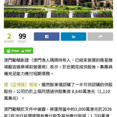
2
99
SHARES
VIEWS
澳門勵駿創建（澳門漁人碼頭持有人、已結束營運的衛星賭
場勵宮娛樂場前營運商）表示，於近期完成供股後，集團具
備充足能力應付短期債務。
據《亞博匯》報道
，雖然股東僅認購了一半可供認購的供股
股份，公司仍於上個月透過供股集資 8,640萬港元（1,110
萬美元）。
澳門勵駿於文件中披露，將運用當中約3,000萬港元於2026
年2月28日前償還現有應付款及其他應付款項；1,700萬港