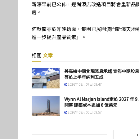
新濠早前已公佈，迎尚酒店改造項目將會重新品牌定
房。
何猷龍亦於昨晚透露，集團已展開澳門新濠天地
進一步提升產品質素」。
相關
文章
美高梅中國兌現派息承諾 宣佈中期股
等於上半年純利五成
2026年08月07日 09:47
Wynn Al Marjan Island定於 2027 年 9
開幕 建築成本追加 6 億美元
2026年08月05日 09:57