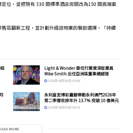
位，並把現有 330 間標準酒店房間改為150 間高端套
零售區翻新工程，並計劃升級該物業的餐飲選擇，「持續
息相
Light & Wonder 委任行業資深從業員
Mike Smith 出任亞洲區董事總經理
2026年08月06日 09:46
 月
永利皇宮博彩贏額帶動永利澳門2026年
第二季營收按年升 13.7% 突破 10 億美元
2026年08月05日 09:52
LOAD MORE