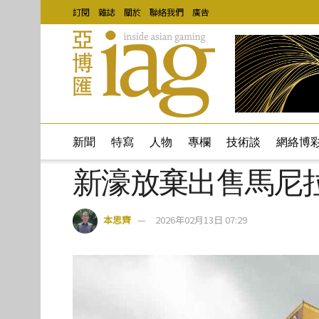
訂閱
雜誌
關於
聯絡我們
廣告
新聞
特寫
人物
專欄
技術談
網絡博
新濠放棄出售馬尼
本思齊
2026年02月13日 07:29