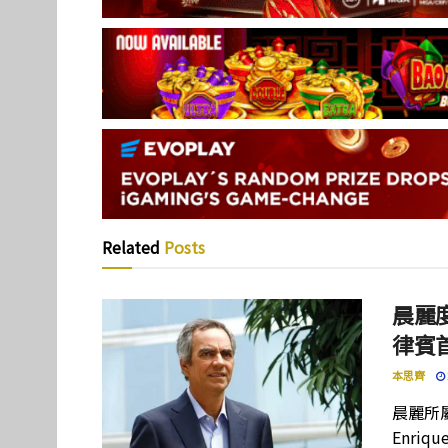
Related
Posts
晨麗度
律賓
本思齊
晨麗所屬母
Enriq