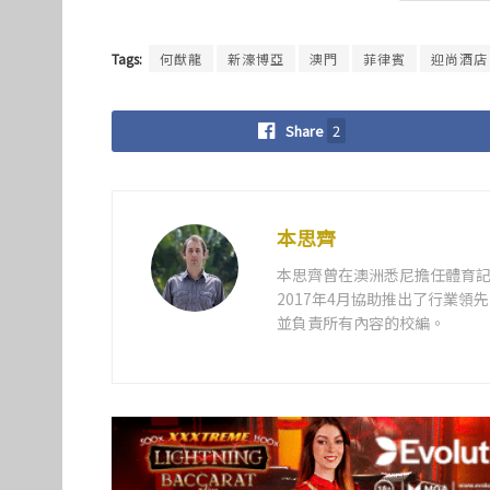
Tags:
何猷龍
新濠博亞
澳門
菲律賓
迎尚酒店
Share
2
本思齊
本思齊曾在澳洲悉尼擔任體育記
2017年4月協助推出了行業
並負責所有內容的校編。