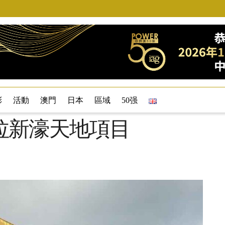
彩
活動
澳門
日本
區域
50强
拉新濠天地項目