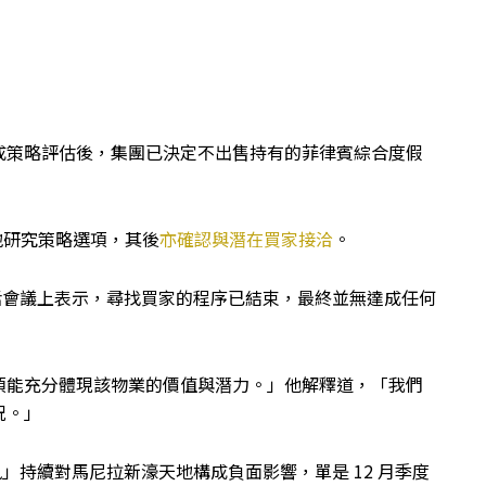
成策略評估後，集團已決定不出售持有的菲律賓綜合度假
地研究策略選項，其後
亦確認與潛在買家接洽
。
電話會議上表示，尋找買家的程序已結束，最終並無達成任何
項能充分體現該物業的價值與潛力。」他解釋道，「我們
況。」
風」持續對馬尼拉新濠天地構成負面影響，單是 12 月季度