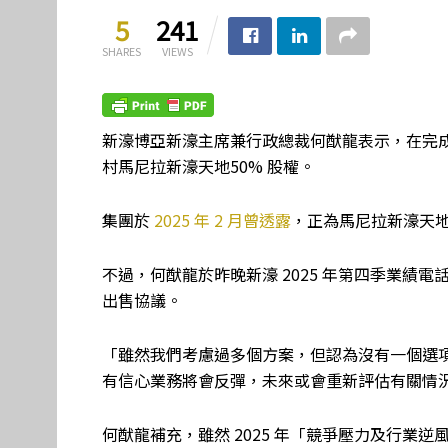
5
241
SHARES
VIEWS
新濠博亞新濠主席兼行政總裁何猷龍表示，在完
村馬尼拉新濠天地50% 股權。
集團於
2025 年 2 月曾透露
，正為馬尼拉新濠天
不過，何猷龍於昨晚新濠 2025 年第四季業績
出售協議。
「雖然我們考慮過多個方案，但認為沒有一個選
有信心業務將會反彈，未來或會重新評估有關情
何猷龍補充，雖然 2025 年「競爭壓力及行業逆