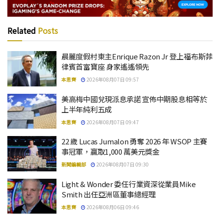
Related
Posts
晨麗度假村東主Enrique Razon Jr 登上福布斯菲
律賓首富寶座 身家遙遙領先
本思齊
2026年08月07日 09:57
美高梅中國兌現派息承諾 宣佈中期股息相等於
上半年純利五成
本思齊
2026年08月07日 09:47
22 歲 Lucas Jumalon 勇奪 2026 年 WSOP 主賽
事冠軍，贏取1,000 萬美元獎金
新聞編輯部
2026年08月07日 09:30
Light & Wonder 委任行業資深從業員Mike
Smith 出任亞洲區董事總經理
本思齊
2026年08月06日 09:46