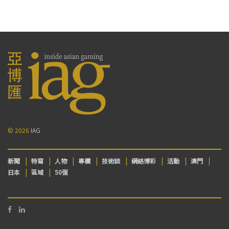
© 2026
IAG
新聞
特寫
人物
專欄
技術談
網絡博彩
活動
澳門
日本
區域
50强