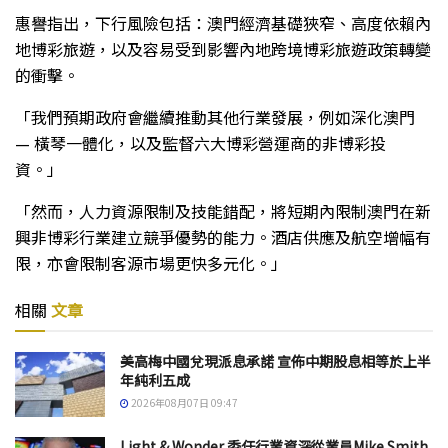
惠譽指出，下行風險包括：澳門經濟基礎狹窄、高度依賴內
地博彩旅遊，以及容易受到影響內地跨境博彩旅遊政策轉變
的衝擊。
「我們預期政府會繼續推動其他行業發展，例如深化澳門
— 橫琴一體化，以及監督六大博彩營運商的非博彩投
資。」
「然而，人力資源限制及技能錯配，將短期內限制澳門在新
興非博彩行業建立競爭優勢的能力。酒店供應及航空增幅有
限，亦會限制客源市場更快多元化。」
相關
文章
美高梅中國兌現派息承諾 宣佈中期股息相等於上半
年純利五成
2026年08月07日 09:47
Light & Wonder 委任行業資深從業員Mike Smith