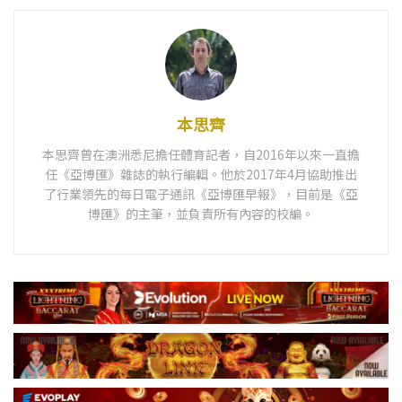
本思齊
本思齊曾在澳洲悉尼擔任體育記者，自2016年以來一直擔
任《亞博匯》雜誌的執行編輯。他於2017年4月協助推出
了行業領先的每日電子通訊《亞博匯早報》，目前是《亞
博匯》的主筆，並負責所有內容的校編。