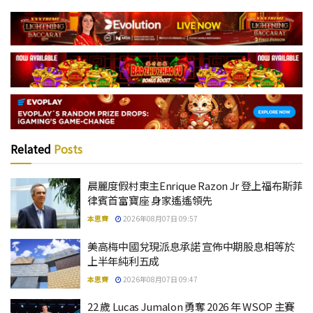
Related
Posts
晨麗度假村東主Enrique Razon Jr 登上福布斯菲
律賓首富寶座 身家遙遙領先
本思齊
2026年08月07日 09:57
美高梅中國兌現派息承諾 宣佈中期股息相等於
上半年純利五成
本思齊
2026年08月07日 09:47
22 歲 Lucas Jumalon 勇奪 2026 年 WSOP 主賽