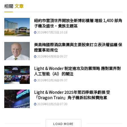
相關
文章
紐約市雲頂世界開放全新博彩樓層 增設 1,400 部角
子機及盛世・貴族主題區
2026年07月23日 10:18
美高梅國際酒店集團與主要股東訂立表決權協議 保
證董事局席位
2026年04月08日 09:27
Light & Wonder 制定進攻及防禦策略 應對業界對
人工智能（AI）的關注
2026年02月26日 09:37
Light & Wonder 2025年第四季錄淨虧損 受
「Dragon Train」角子機訴訟和解費拖累
2026年02月25日 07:20
LOAD MORE