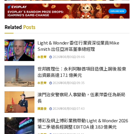
Related
Posts
Light & Wonder 委任行業資深從業員Mike
Smith 出任亞洲區董事總經理
本思齊
2026年08月06日 09:46
世邦魏理仕：永利阿聯酋項目造價上調後 股東
出資最高達 17.1 億美元
本思齊
2026年08月06日 09:35
澳門治安警察局人事變動，伍素萍委任為新局
長
陳嘉俊
2026年08月06日 07:43
博彩及網上博彩業務帶動 Light & Wonder 2026
第二季增長經調整 EBITDA 達 3.83 億美元