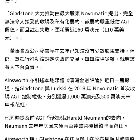
「Gladstone 大力推動由最大股東 Novomatic 提出、完全
無法令人接受的收購及私有化要約。該要約嚴重低估 AGT
價值，而且註定失敗，更耗費近160 萬澳元（110 萬美
元）。」
「董事會及公司秘書早在去年已知道沒有少數股東支持，但
仍一意孤行推動這註定失敗的交易。單單這場災難，就應該
有人下台負責。」
Ainsworth 亦引述本地媒體《澳洲金融評論》近日一篇報
道，指Gladstone 與 Ludski 在 2018 年 Novomatic 首次收
購 AGT 控制權後，分別獲發1,000 萬澳元及500 萬澳元未
申報花紅。
他同時提及前 AGT 行政總裁Harald Neumann的去向，
Neumann 去年年底因未獲內華達監管機構續牌而辭任。
Ainsworth 稱，Gladstone 在任內還「在公布巨額財務減值