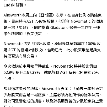
Ludski辭職。
Ainsworth本周二向《亞博匯》表示，在自身比例收購結束
後，目前持有AGT 7.46% 股權。他形容 Novomatic 的收購
是一場「災難」，同時指責 Gladstone 過去一年作出一連
串他所謂的「極差決策」。
Novomatic 於8 月提出收購，原因是其早前尋求 100% 收
購 AGT 的協議計劃失敗，當時已有一批小股東集結足夠支
持票否決有關交易。
今次收購於本月較早時截止，Novomatic 將持股比例由
52.9% 提升至67.39%，遠低於將 AGT 私有化所需的75%
門檻。
談到這次失敗的收購，Ainsworth 表示：「過去一年對 AGT
少數股東而言是一場噩夢。主席必須為他所作的錯誤決策、
對公司聲譽造成的損害，以及對長期受苦的少數股東負上責
任。」