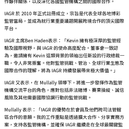
作夥伴關係，以及深化各國監管機構之間的國際合作。
IAGR 於 2010 年正式註冊成立，宗旨是代表全球各地博彩
監管當局，並成為就行業重要議題開展跨境合作的頂尖國際
平台。
IAGR 主席Ben Haden表示：「Kevin 擁有極深厚的監管經
驗及國際視野，與 IAGR 的使命高度配合。董事會一致認
為，邀請擁有 Kevin 這類背景的領袖出任新設的行政總裁一
職，令人非常振奮。他對監管挑戰、管治、全球行業生態及
國際合作的理解，將為 IAGR 持續發展帶來極大價值。」
IAGR 又表示，在 Mullally 領導下，將進一步發揮作為監管
機構交流平台的角色，應對包括非法賭博、賽果操縱、誠信
風險及其他需要國際協調行動的監管挑戰。
Mullally 表示：「IAGR 的優勢在於會員及他們跨司法管轄
區合作的意願。我的工作重點是透過擴大合作、分享實務方
案，支持各監管機構，並確保 IAGR 繼續走在全球最關鍵監