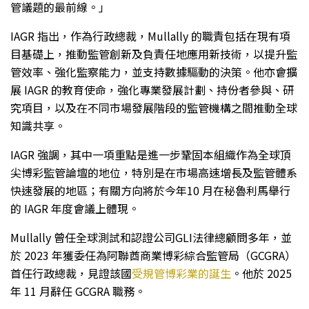
管議題的最前線。」
IAGR 指出，作為行政總裁，Mullally 的職責包括在現有項
目基礎上，推動監管創新及負責任地應用新技術，以提升監
管效率、強化監察能力，並支持數據驅動的決策。他亦會擴
展 IAGR 的教育使命，強化專業發展計劃、持份者參與、研
究項目，以及在不同市場發展階段的監管機構之間推動全球
知識共享。
IAGR 強調，其中一項重點是進一步鞏固本組織作為全球頂
尖博彩監管論壇的地位，特別是在市場高速增長及監管體系
快速發展的地區；有關方向將於今年10 月在秘魯利馬舉行
的 IAGR 年度會議上體現。
Mullally 曾任全球測試和認證公司GLI法律總顧問多年，並
於 2023 年獲委任為阿聯酋商業博彩綜合監管局（GCGRA）
首任行政總裁，見證該國
受規管博彩業的誕生
。他於 2025
年 11 月辭任 GCGRA 職務。