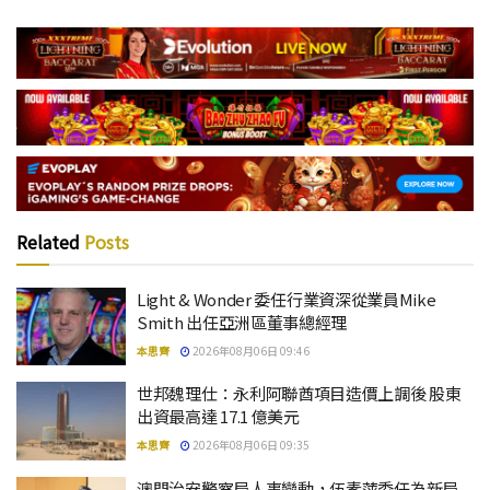
Related
Posts
Light & Wonder 委任行業資深從業員Mike
Smith 出任亞洲區董事總經理
本思齊
2026年08月06日 09:46
世邦魏理仕：永利阿聯酋項目造價上調後 股東
出資最高達 17.1 億美元
本思齊
2026年08月06日 09:35
澳門治安警察局人事變動，伍素萍委任為新局