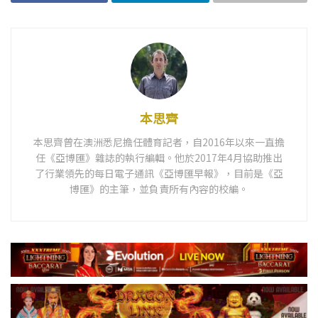
本思齊
本思齊曾在澳洲悉尼擔任體育記者，自2016年以來一直擔
任《亞博匯》雜誌的執行編輯。他於2017年4月協助推出
了行業領先的每日電子通訊《亞博匯早報》，目前是《亞
博匯》的主筆，並負責所有內容的校編。