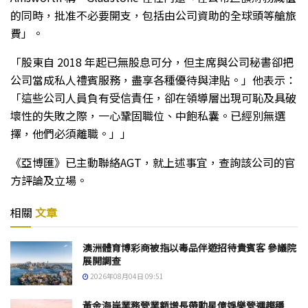
的同時，批准不必要開支，包括由公司資助的全球頭等艙旅
費」。
「股東自 2018 年起已無股息可分，但主席與公司秘書卻把
公司當成私人禮賓服務，盡享各種優待與津貼。」他表示：
「這些公司人員負有受信責任，卻在領導層出現可恥及具破
壞性的失敗之際，一心鞏固職位、中飽私囊。已經別無選
擇，他們必須離職。」」
《亞博匯》已主動聯絡AGT，就上述事宜，查詢該公司的官
方評論及立場。
相關
文章
澳洲體育博彩商被指以毒品伴遊招待貴賓客 參議院
展開調查
2026年08月04日 09:51
黃金海岸業務營業額增長帶動星億娛樂營運趨穩