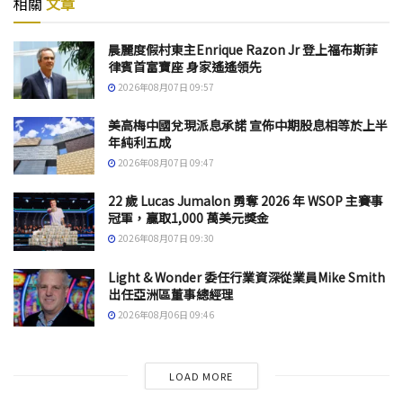
相關
文章
晨麗度假村東主Enrique Razon Jr 登上福布斯菲
律賓首富寶座 身家遙遙領先
2026年08月07日 09:57
美高梅中國兌現派息承諾 宣佈中期股息相等於上半
年純利五成
2026年08月07日 09:47
22 歲 Lucas Jumalon 勇奪 2026 年 WSOP 主賽事
冠軍，贏取1,000 萬美元獎金
2026年08月07日 09:30
Light & Wonder 委任行業資深從業員Mike Smith
出任亞洲區董事總經理
2026年08月06日 09:46
LOAD MORE