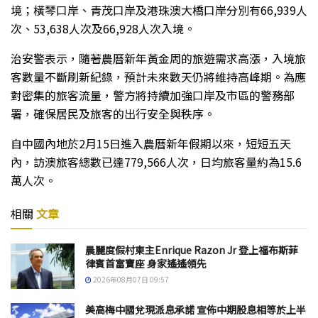
境；橫琴口岸、青茂口岸及港珠澳大橋口岸分別有66,939人
次、53,638人次及66,928人次入境。
治安警表示，隨著農曆新年黃金周的旅遊需求高漲，入境旅
客數量不斷刷新紀錄，預計未來數天仍將維持高峰期。為應
對密集的旅客流量，警方將持續加強口岸及市區的警務部
署，確保居民及旅客的出行安全與秩序。
自中國內地於2月15日進入農曆新年假期以來，短短五天
內，訪澳旅客總數已達779,566人次，日均旅客量約為15.6
萬人次。
相關
文章
晨麗度假村東主Enrique Razon Jr 登上福布斯菲
律賓首富寶座 身家遙遙領先
2026年08月07日 09:57
美高梅中國兌現派息承諾 宣佈中期股息相等於上半