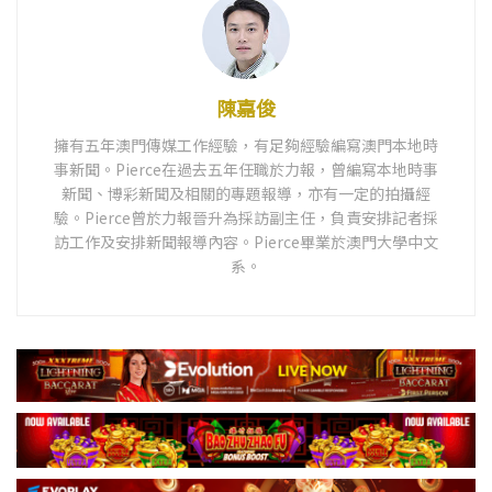
陳嘉俊
擁有五年澳門傳媒工作經驗，有足夠經驗編寫澳門本地時
事新聞。Pierce在過去五年任職於力報，曾編寫本地時事
新聞、博彩新聞及相關的專題報導，亦有一定的拍攝經
驗。Pierce曾於力報晉升為採訪副主任，負責安排記者採
訪工作及安排新聞報導內容。Pierce畢業於澳門大學中文
系。