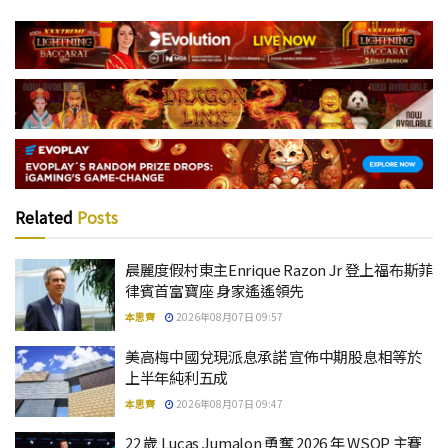
Related
Posts
晨麗度假村東主Enrique Razon Jr 登上福布斯菲
律賓首富寶座 身家遙遙領先
本思齊
2026年08月07日 09:57
美高梅中國兌現派息承諾 宣佈中期股息相等於
上半年純利五成
本思齊
2026年08月07日 09:47
22 歲 Lucas Jumalon 勇奪 2026 年 WSOP 主賽