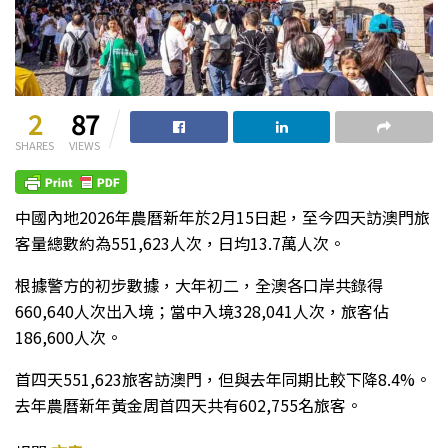
2
87
SHARES
VIEWS
中國內地2026年農曆新年於2月15日起，至今四天訪澳門旅
客量總數約為551,623人次，日均13.7萬人次。
根據警方的初步數據，大年初二，全澳各口岸共錄得
660,640人次出入境；當中入境328,041人次，旅客佔
186,600人次。
首四天551,623旅客訪澳門，但與去年同期比較下降8.4%。
去年農曆新年黃金周首四天共有602,755名旅客。