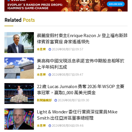
Related
Posts
晨麗度假村東主Enrique Razon Jr 登上福布斯菲
律賓首富寶座 身家遙遙領先
本思齊
2026年08月07日 09:57
美高梅中國兌現派息承諾 宣佈中期股息相等於
上半年純利五成
本思齊
2026年08月07日 09:47
22 歲 Lucas Jumalon 勇奪 2026 年 WSOP 主賽
事冠軍，贏取1,000 萬美元獎金
新聞編輯部
2026年08月07日 09:30
Light & Wonder 委任行業資深從業員Mike
Smith 出任亞洲區董事總經理
本思齊
2026年08月06日 09:46