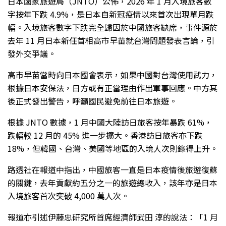
日本國家旅遊局（JNTO）公佈，2026 年 1 月入境旅客數
字按年下跌 4.9%，是日本自新冠疫情以來首次出現單月跌
幅。入境旅客數字下跌完全歸因於中國旅客缺席，事件源於
去年 11 月日本新任首相高市早苗就台灣問題發表言論，引
發外交爭議。
高市早苗當時向日本國會表示，如果中國對台灣使用武力，
根據日本安保法，日方或有正當理由作出軍事回應。中方其
後正式發出警告，呼籲國民避免前往日本旅遊。
根據 JNTO 數據，1 月中國大陸訪日旅客按年暴跌 61%，
跌幅較 12 月的 45% 進一步擴大。香港訪日旅客亦下跌
18%，但韓國、台灣、美國等地區的入境人次則錄得上升。
路透社在報道中指出，中國旅客一直是日本疫情後旅遊復蘇
的關鍵，去年貢獻約五分之一的旅遊總收入，該年亦是日本
入境旅客首次突破 4,000 萬人次。
報道亦引述伊藤忠研究所首席經濟師武田 淳的說法：「1 月