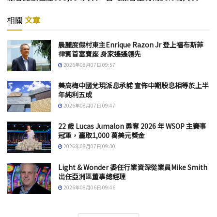
相關
文章
晨麗度假村東主Enrique Razon Jr 登上福布斯菲
律賓首富寶座 身家遙遙領先
2026年08月07日 09:57
美高梅中國兌現派息承諾 宣佈中期股息相等於上半
年純利五成
2026年08月07日 09:47
22 歲 Lucas Jumalon 勇奪 2026 年 WSOP 主賽事
冠軍，贏取1,000 萬美元獎金
2026年08月07日 09:30
Light & Wonder 委任行業資深從業員Mike Smith
出任亞洲區董事總經理
2026年08月06日 09:46