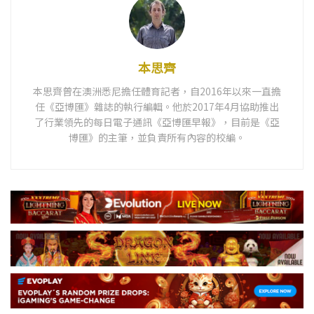
本思齊
本思齊曾在澳洲悉尼擔任體育記者，自2016年以來一直擔
任《亞博匯》雜誌的執行編輯。他於2017年4月協助推出
了行業領先的每日電子通訊《亞博匯早報》，目前是《亞
博匯》的主筆，並負責所有內容的校編。