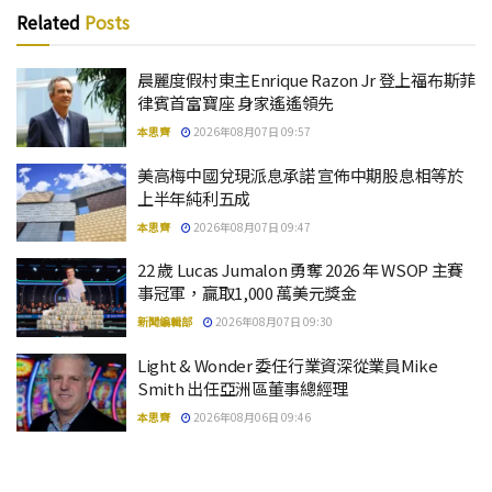
Related
Posts
晨麗度假村東主Enrique Razon Jr 登上福布斯菲
律賓首富寶座 身家遙遙領先
本思齊
2026年08月07日 09:57
美高梅中國兌現派息承諾 宣佈中期股息相等於
上半年純利五成
本思齊
2026年08月07日 09:47
22 歲 Lucas Jumalon 勇奪 2026 年 WSOP 主賽
事冠軍，贏取1,000 萬美元獎金
新聞編輯部
2026年08月07日 09:30
Light & Wonder 委任行業資深從業員Mike
Smith 出任亞洲區董事總經理
本思齊
2026年08月06日 09:46