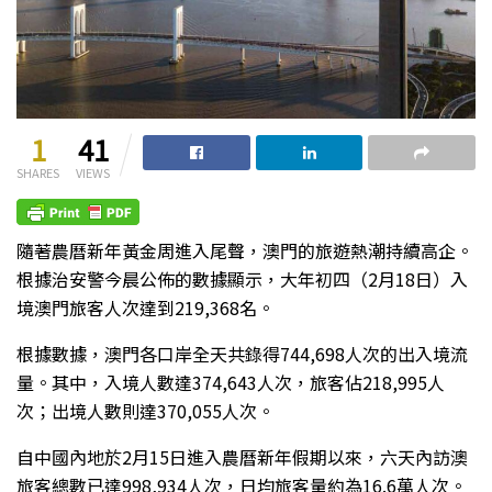
1
41
SHARES
VIEWS
隨著農曆新年黃金周進入尾聲，澳門的旅遊熱潮持續高企。
根據治安警今晨公佈的數據顯示，大年初四（2月18日）入
境澳門旅客人次達到219,368名。
根據數據，澳門各口岸全天共錄得744,698人次的出入境流
量。其中，入境人數達374,643人次，旅客佔218,995人
次；出境人數則達370,055人次。
自中國內地於2月15日進入農曆新年假期以來，六天內訪澳
旅客總數已達998,934人次，日均旅客量約為16.6萬人次。