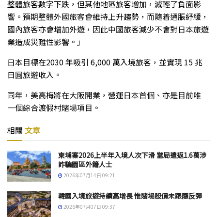
整體旅客數字下跌，但其他地區旅客增加，減輕了負面影
響。預期整體外國旅客會維持上升趨勢，而隨着通脹紓緩，
國內旅客亦會增加外遊，因此中國旅客減少不會對日本旅遊
業造成災難性影響。」
日本目標在2030 年吸引 6,000 萬入境旅客，並實現 15 兆
日圓旅遊收入。
同年，美高梅將在大阪開業，營運日本首個、亦是目前唯
一個綜合渡假村賭場項目。
相關
文章
柬埔寨2026上半年入境人次下滑 當局遣返1.6萬涉
詐騙園區外籍人士
2026年07月14日 09:21
韓國入境旅遊持續高增長 惟賭場股價未跟隨反彈
2026年07月07日 09:37