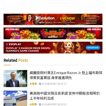
Related
Posts
晨麗度假村東主Enrique Razon Jr 登上福布斯菲
律賓首富寶座 身家遙遙領先
本思齊
2026年08月07日 09:57
美高梅中國兌現派息承諾 宣佈中期股息相等於
上半年純利五成
本思齊
2026年08月07日 09:47