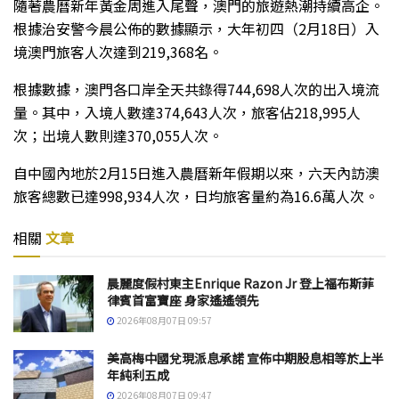
隨著農曆新年黃金周進入尾聲，澳門的旅遊熱潮持續高企。
根據治安警今晨公佈的數據顯示，大年初四（2月18日）入
境澳門旅客人次達到219,368名。
根據數據，澳門各口岸全天共錄得744,698人次的出入境流
量。其中，入境人數達374,643人次，旅客佔218,995人
次；出境人數則達370,055人次。
自中國內地於2月15日進入農曆新年假期以來，六天內訪澳
旅客總數已達998,934人次，日均旅客量約為16.6萬人次。
相關
文章
晨麗度假村東主Enrique Razon Jr 登上福布斯菲
律賓首富寶座 身家遙遙領先
2026年08月07日 09:57
美高梅中國兌現派息承諾 宣佈中期股息相等於上半
年純利五成
2026年08月07日 09:47