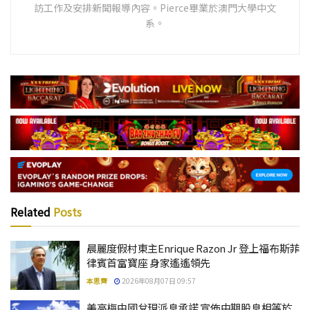
訪工作及安排新聞報導內容。Pierce畢業於澳門大學中文
系。
Related
Posts
晨麗度假村東主Enrique Razon Jr 登上福布斯菲
律賓首富寶座 身家遙遙領先
本思齊
2026年08月07日 09:57
美高梅中國兌現派息承諾 宣佈中期股息相等於