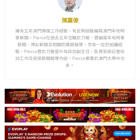
陳嘉俊
擁有五年澳門傳媒工作經驗，有足夠經驗編寫澳門本地時
事新聞。Pierce在過去五年任職於力報，曾編寫本地時事
新聞、博彩新聞及相關的專題報導，亦有一定的拍攝經
驗。Pierce曾於力報晉升為採訪副主任，負責安排記者採
訪工作及安排新聞報導內容。Pierce畢業於澳門大學中文
系。