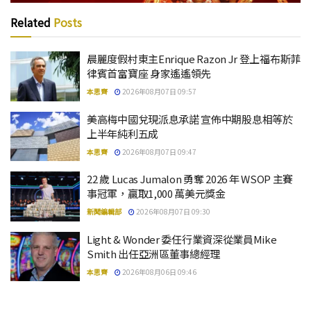
Related
Posts
晨麗度假村東主Enrique Razon Jr 登上福布斯菲
律賓首富寶座 身家遙遙領先
本思齊
2026年08月07日 09:57
美高梅中國兌現派息承諾 宣佈中期股息相等於
上半年純利五成
本思齊
2026年08月07日 09:47
22 歲 Lucas Jumalon 勇奪 2026 年 WSOP 主賽
事冠軍，贏取1,000 萬美元獎金
新聞編輯部
2026年08月07日 09:30
Light & Wonder 委任行業資深從業員Mike
Smith 出任亞洲區董事總經理
本思齊
2026年08月06日 09:46