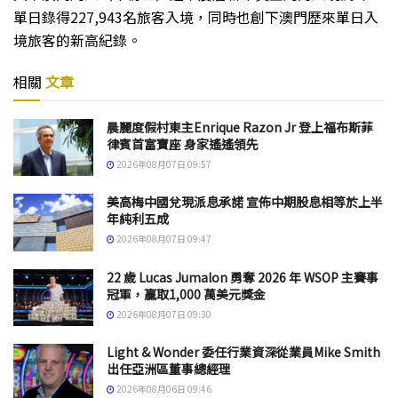
單日錄得227,943名旅客入境，同時也創下澳門歷來單日入
境旅客的新高紀錄。
相關
文章
晨麗度假村東主Enrique Razon Jr 登上福布斯菲
律賓首富寶座 身家遙遙領先
2026年08月07日 09:57
美高梅中國兌現派息承諾 宣佈中期股息相等於上半
年純利五成
2026年08月07日 09:47
22 歲 Lucas Jumalon 勇奪 2026 年 WSOP 主賽事
冠軍，贏取1,000 萬美元獎金
2026年08月07日 09:30
Light & Wonder 委任行業資深從業員Mike Smith
出任亞洲區董事總經理
2026年08月06日 09:46