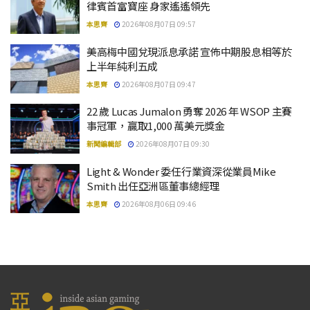
律賓首富寶座 身家遙遙領先
本思齊
2026年08月07日 09:57
美高梅中國兌現派息承諾 宣佈中期股息相等於
上半年純利五成
本思齊
2026年08月07日 09:47
22 歲 Lucas Jumalon 勇奪 2026 年 WSOP 主賽
事冠軍，贏取1,000 萬美元獎金
新聞編輯部
2026年08月07日 09:30
Light & Wonder 委任行業資深從業員Mike
Smith 出任亞洲區董事總經理
本思齊
2026年08月06日 09:46