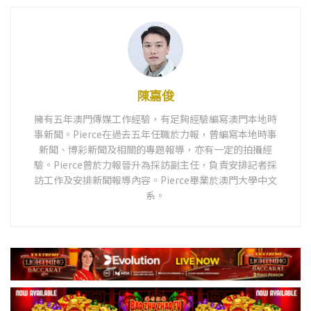
陳嘉俊
擁有五年澳門傳媒工作經驗，有足夠經驗編寫澳門本地時
事新聞。Pierce在過去五年任職於力報，曾編寫本地時事
新聞、博彩新聞及相關的專題報導，亦有一定的拍攝經
驗。Pierce曾於力報晉升為採訪副主任，負責安排記者採
訪工作及安排新聞報導內容。Pierce畢業於澳門大學中文
系。