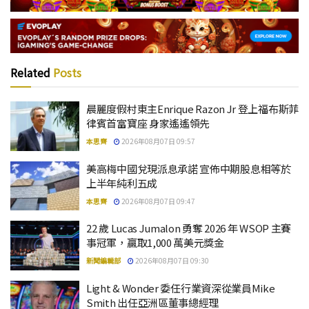
Related
Posts
晨麗度假村東主Enrique Razon Jr 登上福布斯菲
律賓首富寶座 身家遙遙領先
本思齊
2026年08月07日 09:57
美高梅中國兌現派息承諾 宣佈中期股息相等於
上半年純利五成
本思齊
2026年08月07日 09:47
22 歲 Lucas Jumalon 勇奪 2026 年 WSOP 主賽
事冠軍，贏取1,000 萬美元獎金
新聞編輯部
2026年08月07日 09:30
Light & Wonder 委任行業資深從業員Mike
Smith 出任亞洲區董事總經理