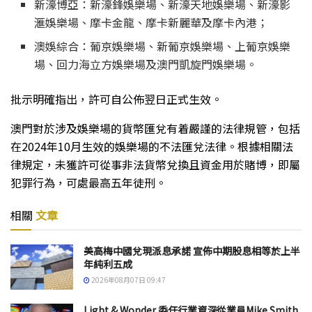
新濠博亞：新濠鋒娛樂場、新濠天地娛樂場、新濠影
滙娛樂場、摩卡金龍、摩卡新麗華及摩卡內港；
澳娛綜合：葡京娛樂場、新葡京娛樂場、上葡京娛樂
場、回力海立方娛樂場及澳門凱旋門娛樂場。
批示明確指出，許可自公佈翌日正式生效。
澳門對於涉及娛樂場的貨幣匯兌有着嚴謹的法律規管，包括
在2024年10月生效的娛樂場的不法匯兌法律。根據相關法
律規定，未獲許可從事非法貨幣兌換且資金用於賭博，即屬
犯罪行為，可處最高五年徒刑。
相關
文章
美高梅中國兌現派息承諾 宣佈中期股息相等於上半
年純利五成
2026年08月07日 09:47
Light & Wonder 委任行業資深從業員Mike Smith