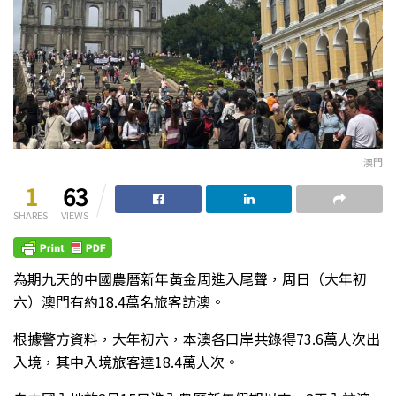
澳門
1
63
SHARES
VIEWS
為期九天的中國農曆新年黃金周進入尾聲，周日（大年初
六）澳門有約18.4萬名旅客訪澳。
根據警方資料，大年初六，本澳各口岸共錄得73.6萬人次出
入境，其中入境旅客達18.4萬人次。