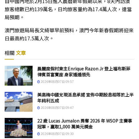
自中國內地於2月15日進入農曆新年假期以來，8天內訪澳
旅客總數已約139萬名，日均旅客量約為17.4萬人次，達當
局預期。
澳門旅遊局局長文綺華早前預料，澳門今年新春假期將迎來
日最高約17.5萬人次。
相關
文章
晨麗度假村東主Enrique Razon Jr 登上福布斯菲
律賓首富寶座 身家遙遙領先
2026年08月07日 09:57
美高梅中國兌現派息承諾 宣佈中期股息相等於上半
年純利五成
2026年08月07日 09:47
22 歲 Lucas Jumalon 勇奪 2026 年 WSOP 主賽事
冠軍，贏取1,000 萬美元獎金
2026年08月07日 09:30