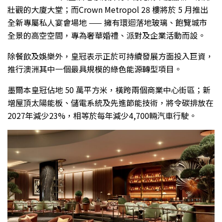
壯觀的大廈大堂；而Crown Metropol 28 樓將於 5 月推出
全新專屬私人宴會場地 —— 擁有環迴落地玻璃、飽覽城市
全景的高空空間，專為奢華婚禮、派對及企業活動而設。
除餐飲及娛樂外，皇冠表示正於可持續發展方面投入巨資，
推行澳洲其中一個最具規模的綠色能源轉型項目。
墨爾本皇冠佔地 50 萬平方米，橫跨兩個商業中心街區；新
增屋頂太陽能板、儲電系統及先進節能技術，將令碳排放在
2027年減少23%，相等於每年減少4,700輛汽車行駛。