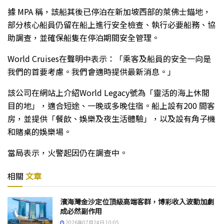
據 MPA 稱，該船其後已停泊在新加坡西部的萊佛士錨地，
部分核心船員仍留在船上進行安全檢查、執行必要船務、協
助調查，並確保船隻在停泊期間安全管理。
World Cruises在聲明中表示：「乘客及船員的安全一向是
我們的首要考慮。我們會適時提供最新消息。」
該公司在網站上介紹World Legacy號為「靈活的海上休閒
目的地」，適合短途、一晚或多晚住宿。船上設有200 間客
房，並提供「餐飲、娛樂及夜生活體驗」，以及設有角子機
和賭桌的娛樂場。
當局表示，火警起因仍在調查中。
相關
文章
濱海灣金沙定位頂級高端客群，博彩收入波動加劇
成必然副作用
2026年07月24日 10:05