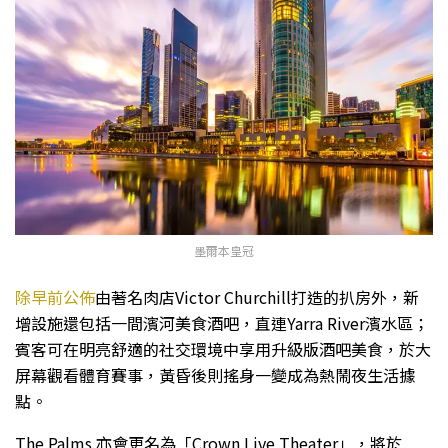
墨爾本皇冠
除早前公佈
由著名肉店Victor Churchill打造的扒房外，新
增設施還包括一間濱河美食酒吧，直連Yarra River濱水區；
賓客可在明亮舒適的社交環境中享用升級版酒吧美食，於大
屏幕觀看體育賽事，黃昏後則搖身一變成為熱鬧夜生活據
點。
The Palms 亦會更名為「Crown Live Theater」，將於