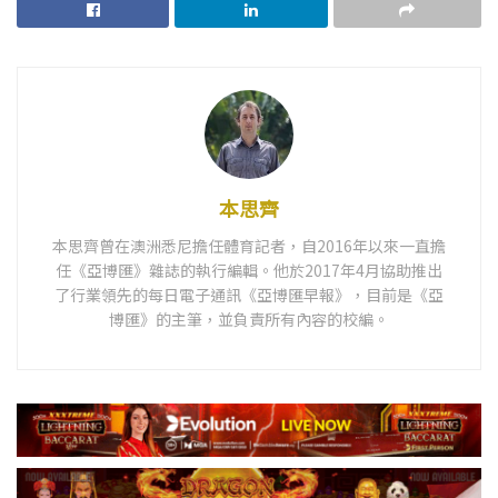
本思齊
本思齊曾在澳洲悉尼擔任體育記者，自2016年以來一直擔
任《亞博匯》雜誌的執行編輯。他於2017年4月協助推出
了行業領先的每日電子通訊《亞博匯早報》，目前是《亞
博匯》的主筆，並負責所有內容的校編。