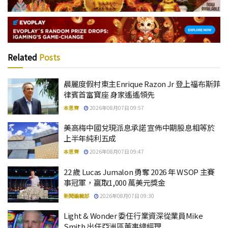
Related
Posts
晨麗度假村東主Enrique Razon Jr 登上福布斯菲
律賓首富寶座 身家遙遙領先
本思齊
2026年08月07日 09:57
美高梅中國兌現派息承諾 宣佈中期股息相等於
上半年純利五成
本思齊
2026年08月07日 09:47
22 歲 Lucas Jumalon 勇奪 2026 年 WSOP 主賽
事冠軍，贏取1,000 萬美元獎金
新聞編輯部
2026年08月07日 09:30
Light & Wonder 委任行業資深從業員Mike
Smith 出任亞洲區董事總經理