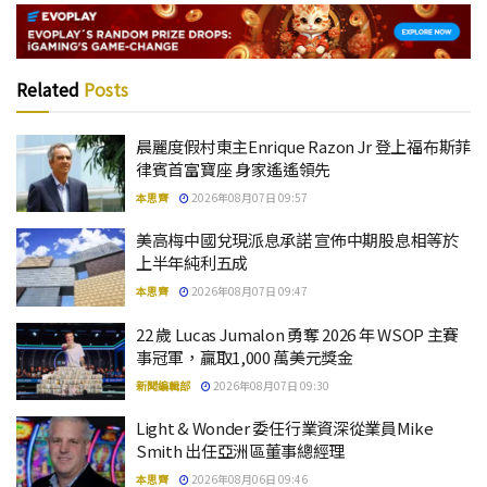
Related
Posts
晨麗度假村東主Enrique Razon Jr 登上福布斯菲
律賓首富寶座 身家遙遙領先
本思齊
2026年08月07日 09:57
美高梅中國兌現派息承諾 宣佈中期股息相等於
上半年純利五成
本思齊
2026年08月07日 09:47
22 歲 Lucas Jumalon 勇奪 2026 年 WSOP 主賽
事冠軍，贏取1,000 萬美元獎金
新聞編輯部
2026年08月07日 09:30
Light & Wonder 委任行業資深從業員Mike
Smith 出任亞洲區董事總經理
本思齊
2026年08月06日 09:46