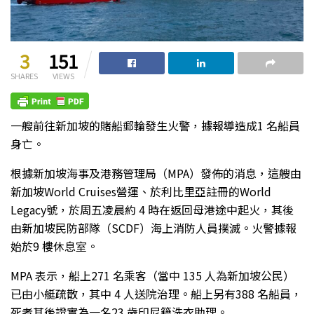
3
151
SHARES
VIEWS
一艘前往新加坡的賭船郵輪發生火警，據報導造成1 名船員
身亡。
根據新加坡海事及港務管理局（MPA）發佈的消息，這艘由
新加坡World Cruises營運、於利比里亞註冊的World
Legacy號，於周五凌晨約 4 時在返回母港途中起火，其後
由新加坡民防部隊（SCDF）海上消防人員撲滅。火警據報
始於9 樓休息室。
MPA 表示，船上271 名乘客（當中 135 人為新加坡公民）
已由小艇疏散，其中 4 人送院治理。船上另有388 名船員，
死者其後證實為一名23 歲印尼籍洗衣助理。