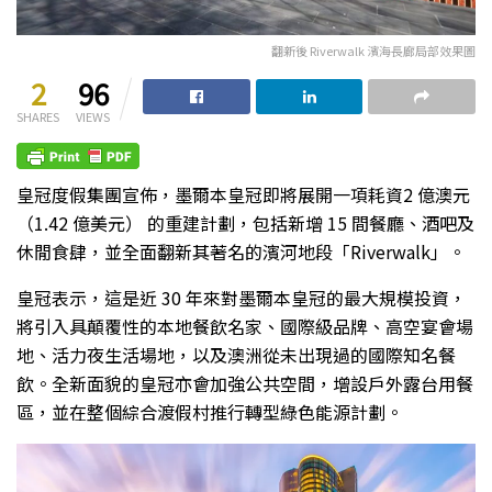
翻新後 Riverwalk 濱海長廊局部效果圖
2
96
SHARES
VIEWS
皇冠度假集團宣佈，墨爾本皇冠即將展開一項耗資2 億澳元
（1.42 億美元） 的重建計劃，包括新增 15 間餐廳、酒吧及
休閒食肆，並全面翻新其著名的濱河地段「Riverwalk」。
皇冠表示，這是近 30 年來對墨爾本皇冠的最大規模投資，
將引入具顛覆性的本地餐飲名家、國際級品牌、高空宴會場
地、活力夜生活場地，以及澳洲從未出現過的國際知名餐
飲。全新面貌的皇冠亦會加強公共空間，增設戶外露台用餐
區，並在整個綜合渡假村推行轉型綠色能源計劃。