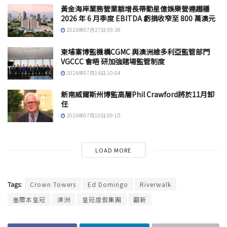
黃金海岸業務營業額增長帶動星億娛樂營運趨穩
2026 年 6 月季度 EBITDA 虧損收窄至 800 萬澳元
2026年07月27日 09:38
柬埔寨博監機構CGMC 與澳洲維多利亞監管部門
VGCCC 會晤 研加強賭場監管制度
2026年07月16日 10:04
新南威爾斯州博監高層Phil Crawford將於11月卸
任
2026年07月10日 09:10
LOAD MORE
Tags:
Crown Towers
Ed Domingo
Riverwalk
墨爾本皇冠
澳洲
皇冠度假集團
翻新