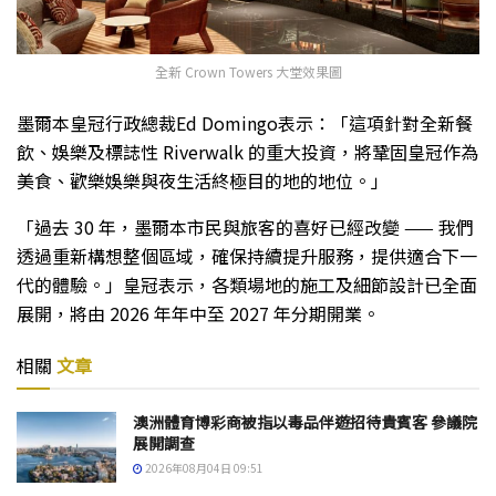
全新 Crown Towers 大堂效果圖
墨爾本皇冠行政總裁Ed Domingo表示：「這項針對全新餐
飲、娛樂及標誌性 Riverwalk 的重大投資，將鞏固皇冠作為
美食、歡樂娛樂與夜生活終極目的地的地位。」
「過去 30 年，墨爾本市民與旅客的喜好已經改變 —— 我們
透過重新構想整個區域，確保持續提升服務，提供適合下一
代的體驗。」皇冠表示，各類場地的施工及細節設計已全面
展開，將由 2026 年年中至 2027 年分期開業。
相關
文章
澳洲體育博彩商被指以毒品伴遊招待貴賓客 參議院
展開調查
2026年08月04日 09:51