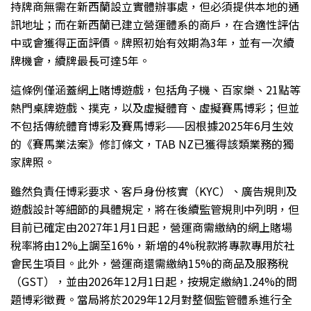
持牌商無需在新西蘭設立實體辦事處，但必須提供本地的通
訊地址；而在新西蘭已建立營運體系的商戶，在合適性評估
中或會獲得正面評價。牌照初始有效期為3年，並有一次續
牌機會，續牌最長可達5年。
這條例僅涵蓋網上賭博遊戲，包括角子機、百家樂、21點等
熱門桌牌遊戲、撲克，以及虛擬體育、虛擬賽馬博彩；但並
不包括傳統體育博彩及賽馬博彩——因根據2025年6月生效
的《賽馬業法案》修訂條文，TAB NZ已獲得該類業務的獨
家牌照。
雖然負責任博彩要求、客戶身份核實（KYC）、廣告規則及
遊戲設計等細節的具體規定，將在後續監管規則中列明，但
目前已確定由2027年1月1日起，營運商需繳納的網上賭場
稅率將由12%上調至16%，新增的4%稅款將專款專用於社
會民生項目。此外，營運商還需繳納15%的商品及服務稅
（GST），並由2026年12月1日起，按規定繳納1.24%的問
題博彩徵費。當局將於2029年12月對整個監管體系進行全