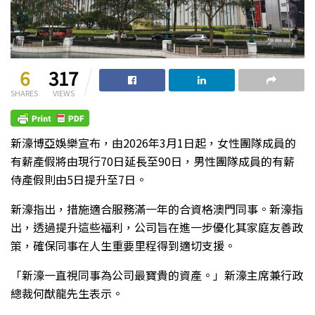
6
317
SHARES
VIEWS
新濠博亞娛樂宣布，由2026年3月1日起，女性團隊成員的
有薪產假將由現行70日延長至90日，男性團隊成員的有薪
侍產假則由5日提升至7日。
新濠指出，措施適合服務滿一年的合資格澳門同事。新濠指
出，透過提升這些福利，公司旨在進一步優化其家庭友善政
策，確保同事在人生重要里程得到適切支援。
「新濠一直視同事為公司最寶貴的資產。」新濠主席兼行政
總裁何猷龍先生表示。