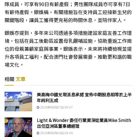
隊成員，可享有90日有薪產假；男性團隊成員亦可享有7日
有薪侍產假。銀娛稱，有關措施旨在支持員工迎接新生兒的
關鍵階段，讓員工獲得更充裕的時間休息，並陪伴家人。
銀娛亦提到，多年來公司透過多項措施建設家庭友善工作環
境，包括在員工後勤區設置母乳餵哺設施，協助重返工作崗
位的母親兼顧家庭與事業。銀娛表示，未來將持續檢視並提
升各項員工福利，配合澳門社會發展需要，推動更和諧的職
場文化。
相關
文章
美高梅中國兌現派息承諾 宣佈中期股息相等於上半
年純利五成
2026年08月07日 09:47
Light & Wonder 委任行業資深從業員Mike Smith
出任亞洲區董事總經理
2026年08月06日 09:46