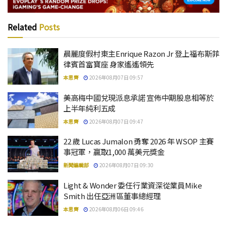
Related
Posts
晨麗度假村東主Enrique Razon Jr 登上福布斯菲
律賓首富寶座 身家遙遙領先
本思齊
2026年08月07日 09:57
美高梅中國兌現派息承諾 宣佈中期股息相等於
上半年純利五成
本思齊
2026年08月07日 09:47
22 歲 Lucas Jumalon 勇奪 2026 年 WSOP 主賽
事冠軍，贏取1,000 萬美元獎金
新聞編輯部
2026年08月07日 09:30
Light & Wonder 委任行業資深從業員Mike
Smith 出任亞洲區董事總經理
本思齊
2026年08月06日 09:46