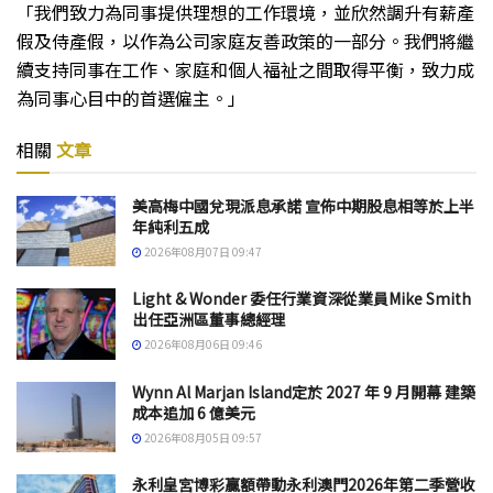
「我們致力為同事提供理想的工作環境，並欣然調升有薪產
假及侍產假，以作為公司家庭友善政策的一部分。我們將繼
續支持同事在工作、家庭和個人福祉之間取得平衡，致力成
為同事心目中的首選僱主。」
相關
文章
美高梅中國兌現派息承諾 宣佈中期股息相等於上半
年純利五成
2026年08月07日 09:47
Light & Wonder 委任行業資深從業員Mike Smith
出任亞洲區董事總經理
2026年08月06日 09:46
Wynn Al Marjan Island定於 2027 年 9 月開幕 建築
成本追加 6 億美元
2026年08月05日 09:57
永利皇宮博彩贏額帶動永利澳門2026年第二季營收