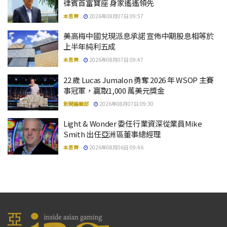
律賓首富寶座 身家遙遙領先
本思齊
2026年08月07日 09:57
美高梅中國兌現派息承諾 宣佈中期股息相等於
上半年純利五成
本思齊
2026年08月07日 09:47
22 歲 Lucas Jumalon 勇奪 2026 年 WSOP 主賽
事冠軍，贏取1,000 萬美元獎金
新聞編輯部
2026年08月07日 09:30
Light & Wonder 委任行業資深從業員Mike
Smith 出任亞洲區董事總經理
本思齊
2026年08月06日 09:46