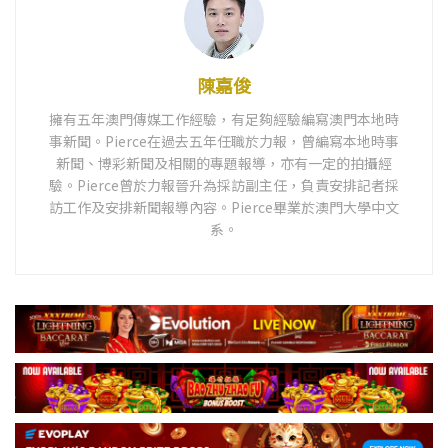
陳嘉俊
擁有五年澳門傳媒工作經驗，有足夠經驗編寫澳門本地時
事新聞。Pierce在過去五年任職於力報，曾編寫本地時事
新聞、博彩新聞及相關的專題報導，亦有一定的拍攝經
驗。Pierce曾於力報晉升為採訪副主任，負責安排記者採
訪工作及安排新聞報導內容。Pierce畢業於澳門大學中文
系。