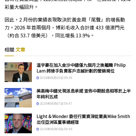
彩量大幅回升。
因此，2 月份的業績表現取決於黃金周「尾聲」的增長動
力。2026 年首兩個月，博彩毛收入合計達 433 億澳門元
（約合 53.7 億美元），同比增長 13.9%。
相關
文章
温宇豪在加入金沙中國僅九個月之後離職 Philip
Lam 將接手負責客戶忠誠計劃的營銷崗位
2026年08月10日 09:59
美高梅中國兌現派息承諾 宣佈中期股息相等於上半
年純利五成
2026年08月07日 09:47
Light & Wonder 委任行業資深從業員Mike Smith
出任亞洲區董事總經理
2026年08月06日 09:46