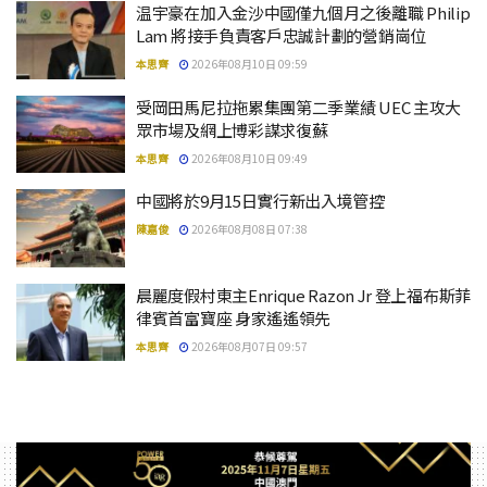
温宇豪在加入金沙中國僅九個月之後離職 Philip
Lam 將接手負責客戶忠誠計劃的營銷崗位
本思齊
2026年08月10日 09:59
受岡田馬尼拉拖累集團第二季業績 UEC 主攻大
眾市場及網上博彩謀求復蘇
本思齊
2026年08月10日 09:49
中國將於9月15日實行新出入境管控
陳嘉俊
2026年08月08日 07:38
晨麗度假村東主Enrique Razon Jr 登上福布斯菲
律賓首富寶座 身家遙遙領先
本思齊
2026年08月07日 09:57