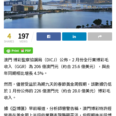
4
197
SHARES
VIEWS
澳門 博彩監察協調局（DICJ）公佈，2 月份全行業博彩毛
收入（GGR）為 206 億澳門元（約合 25.6 億美元），與去
年同期相比增長 4.5%。
然而，儘管受益於為期九天的春節黃金周假期，該數據仍低
於 1 月份公佈的 226 億澳門元（約合 28.0 億美元）博彩毛
收入。
據《亞博匯》早前報道，分析師曾警告稱，澳門博彩特許經
營商在黃金周上半段的業務表現略顯平淡，但假期後半段博