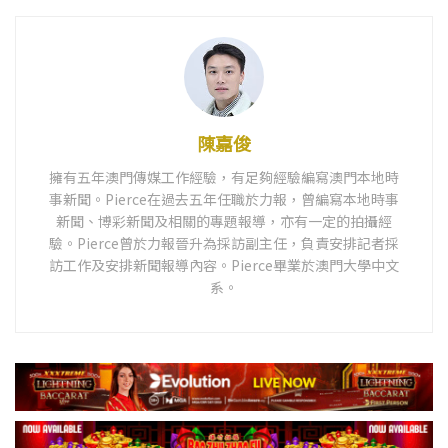
陳嘉俊
擁有五年澳門傳媒工作經驗，有足夠經驗編寫澳門本地時
事新聞。Pierce在過去五年任職於力報，曾編寫本地時事
新聞、博彩新聞及相關的專題報導，亦有一定的拍攝經
驗。Pierce曾於力報晉升為採訪副主任，負責安排記者採
訪工作及安排新聞報導內容。Pierce畢業於澳門大學中文
系。