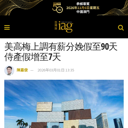
美高梅上調有薪分娩假至90天
侍產假增至7天
陳嘉俊
2026年03月01日 13:35