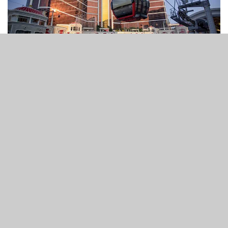
永利皇宮
3
157
SHARES
VIEWS
永利澳門有限公司今日宣布，凡於分娩日前已在公司連續服
務滿一年的女性團隊成員，其有薪分娩假將由原來的70天調
升至90天，新措施將於2026年3月1日起生效。
永利表示，此舉反映其對員工福祉及家庭友善政策的重視，
並積極響應澳門特區政府倡導的家庭友善政策方向，進一步
完善員工關懷制度，支持本澳社會的可持續發展。