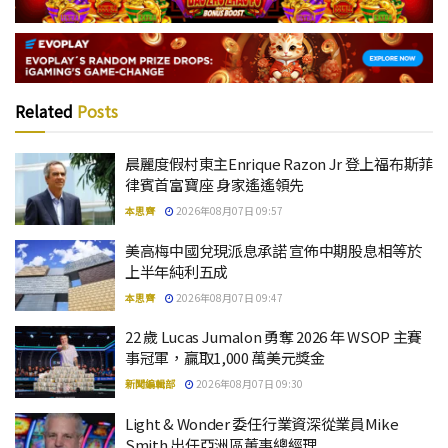
Related
Posts
晨麗度假村東主Enrique Razon Jr 登上福布斯菲
律賓首富寶座 身家遙遙領先
本思齊
2026年08月07日 09:57
美高梅中國兌現派息承諾 宣佈中期股息相等於
上半年純利五成
本思齊
2026年08月07日 09:47
22 歲 Lucas Jumalon 勇奪 2026 年 WSOP 主賽
事冠軍，贏取1,000 萬美元獎金
新聞編輯部
2026年08月07日 09:30
Light & Wonder 委任行業資深從業員Mike
Smith 出任亞洲區董事總經理