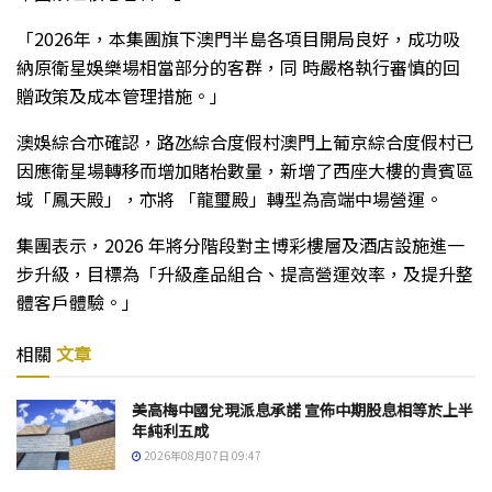
「2026年，本集團旗下澳門半島各項目開局良好，成功吸
納原衛星娛樂場相當部分的客群，同 時嚴格執行審慎的回
贈政策及成本管理措施。」
澳娛綜合亦確認，路氹綜合度假村澳門上葡京綜合度假村已
因應衛星場轉移而增加賭枱數量，新增了西座大樓的貴賓區
域「鳳天殿」，亦將 「龍璽殿」轉型為高端中場營運。
集團表示，2026 年將分階段對主博彩樓層及酒店設施進一
步升級，目標為「升級產品組合、提高營運效率，及提升整
體客戶體驗。」
相關
文章
美高梅中國兌現派息承諾 宣佈中期股息相等於上半
年純利五成
2026年08月07日 09:47