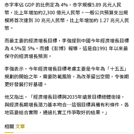
赤字率佔 GDP 的比例定為 4%，赤字規模5.89 兆元人民
幣，比上年增加約2,300 億元人民幣。一般公共預算支出規
模將首次達到 30 兆元人民幣，比上年增加約 1.27 兆元人民
幣。
而最主要的經濟增長目標，李強提到中國今年經濟增長目標
為 4.5%至 5%。而據《彭博》報導，這是自1991 年以來最
保守的經濟增長預測。
李強表示，今年經濟增長目標考慮主要是今年為「十五五」
規劃的開始之年，需要防範風險，為改革留出空間，令後期
更好發展打好基礎。
他又指出，「經濟增長目標與2035年遠景目標總體銜接，
與經濟長期增長潛力基本吻合…這個目標具備有利條件，各
地區要結合實際，通過扎實工作爭取好的結果。」
相關
文章