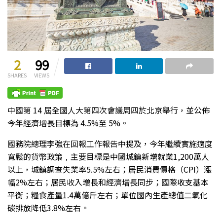
2
99
SHARES
VIEWS
中國第 14 屆全國人大第四次會議周四於北京舉行，並公佈
今年經濟增長目標為 4.5%至 5%。
國務院總理李強在回報工作報告中提及，今年繼續實施適度
寬鬆的貨幣政策﹐主要目標是中國城鎮新增就業1,200萬人
以上，城鎮調查失業率5.5%左右；居民消費價格（CPI）漲
幅2%左右；居民收入增長和經濟增長同步；國際收支基本
平衡；糧食產量1.4萬億斤左右；單位國內生產總值二氧化
碳排放降低3.8%左右。