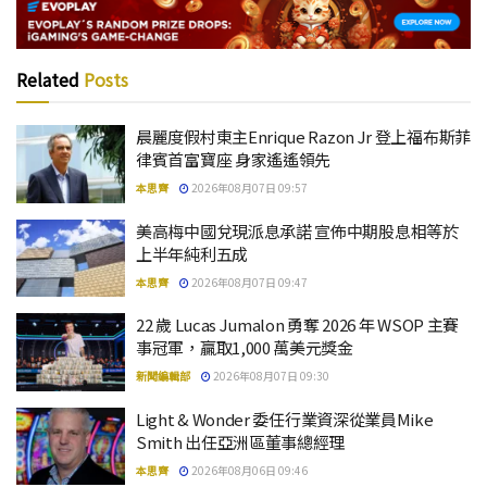
Related
Posts
晨麗度假村東主Enrique Razon Jr 登上福布斯菲
律賓首富寶座 身家遙遙領先
本思齊
2026年08月07日 09:57
美高梅中國兌現派息承諾 宣佈中期股息相等於
上半年純利五成
本思齊
2026年08月07日 09:47
22 歲 Lucas Jumalon 勇奪 2026 年 WSOP 主賽
事冠軍，贏取1,000 萬美元獎金
新聞編輯部
2026年08月07日 09:30
Light & Wonder 委任行業資深從業員Mike
Smith 出任亞洲區董事總經理
本思齊
2026年08月06日 09:46