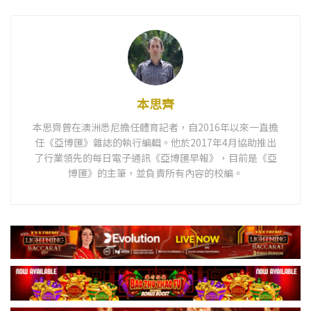
本思齊
本思齊曾在澳洲悉尼擔任體育記者，自2016年以來一直擔
任《亞博匯》雜誌的執行編輯。他於2017年4月協助推出
了行業領先的每日電子通訊《亞博匯早報》，目前是《亞
博匯》的主筆，並負責所有內容的校編。