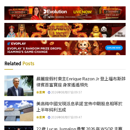
Related
Posts
晨麗度假村東主Enrique Razon Jr 登上福布斯菲
律賓首富寶座 身家遙遙領先
本思齊
2026年08月07日 09:57
美高梅中國兌現派息承諾 宣佈中期股息相等於
上半年純利五成
本思齊
2026年08月07日 09:47
22 歲 Lucas Jumalon 勇奪 2026 年 WSOP 主賽