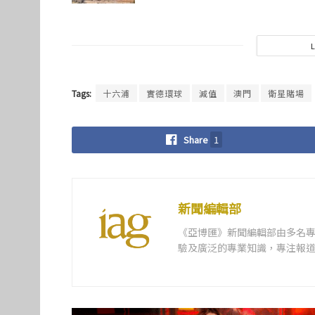
Tags:
十六浦
實德環球
減值
澳門
衛星賭場
Share
1
新聞編輯部
《亞博匯》新聞編輯部由多名
驗及廣泛的專業知識，專注報