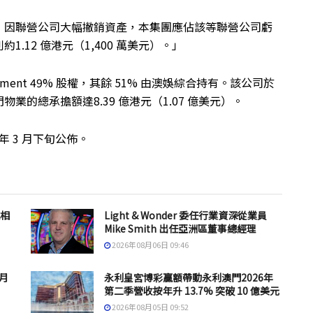
日止年度，因聯營公司大幅撇銷資產，本集團應佔該等聯營公司虧
12 億港元（1,400 萬美元）。」
velopment 49% 股權，其餘 51% 由澳娛綜合持有。該公司於
物業的總承擔額達8.39 億港元（1.07 億美元）。
 年 3 月下旬公佈。
息相
Light & Wonder 委任行業資深從業員
Mike Smith 出任亞洲區董事總經理
2026年08月06日 09:46
 月
永利皇宮博彩贏額帶動永利澳門2026年
第二季營收按年升 13.7% 突破 10 億美元
2026年08月05日 09:52