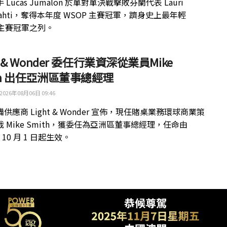
 Lucas Jumalon 於單對單決戰擊敗芬蘭代表 Lauri
kilahti，奪得本年度 WSOP 主賽冠軍，躋身史上最年輕
 主賽冠軍之列。
ht & Wonder 委任行業資深從業員Mike
th 出任亞洲區董事總經理
2026年08月06日 09:46
供應商 Light & Wonder 宣佈，現任賭桌業務環球商業策
 Mike Smith，獲委任為亞洲區董事總經理，任命由
年 10 月 1 日起生效。