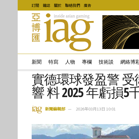
訂閱
雜誌
關於
聯絡我們
廣告
新聞
特寫
人物
專欄
技術談
網絡博
實德環球發盈警 
響 料 2025 年虧損
新聞編輯部
2026年03月13日 10:01