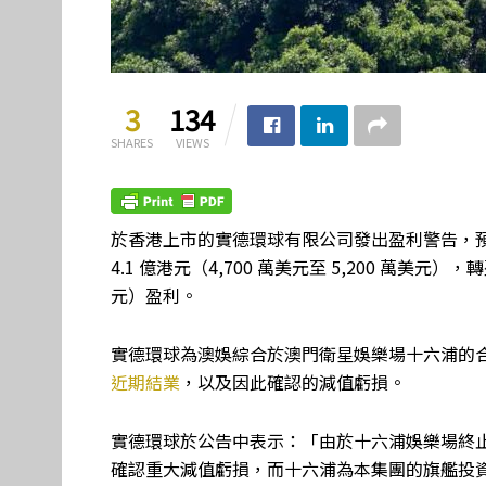
3
134
SHARES
VIEWS
於香港上市的實德環球有限公司發出盈利警告，預期截至 
4.1 億港元（4,700 萬美元至 5,200 萬美元）
元）盈利。
實德環球為澳娛綜合於澳門衛星娛樂場十六浦的
近期結業
，以及因此確認的減值虧損。
實德環球於公告中表示：「由於十六浦娛樂場終
確認重大減值虧損，而十六浦為本集團的旗艦投