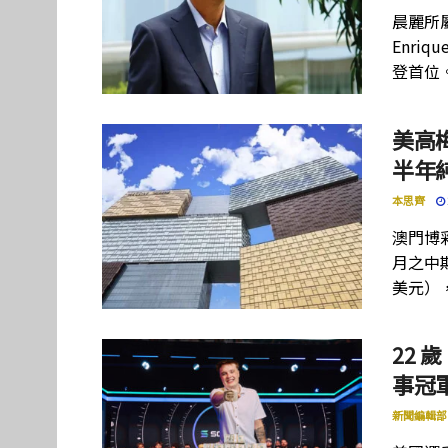
晨麗所屬母
Enriq
登首位
美高
半年
本思齊
澳門博彩
月之中期
美元）
22 歲
事冠軍
新聞編輯部