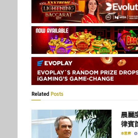
Related
Posts
晨麗度
律賓
本思齊