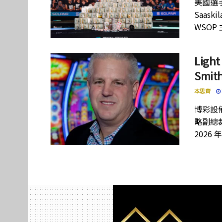
美國選手
Saas
WSOP
Lig
Smi
本思齊
博彩設備
略副總裁
2026 