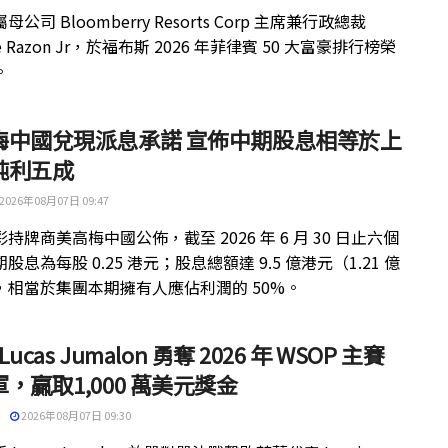
公司 Bloomberry Resorts Corp 主席兼行政總裁
ue Razon Jr，於福布斯 2026 年菲律賓 50 大富豪排行榜榮
。
梅中國兌現派息承諾 宣佈中期股息相等於上
純利五成
2026年08月07日 09:47
持牌商美高梅中國公佈，截至 2026 年 6 月 30 日止六個
股息為每股 0.25 港元；股息總額達 9.5 億港元（1.21 億
，相當於集團本期擁有人應佔利潤的 50%。
 Lucas Jumalon 勇奪 2026 年 WSOP 主賽
，贏取1,000 萬美元獎金
2026年08月07日 09:30