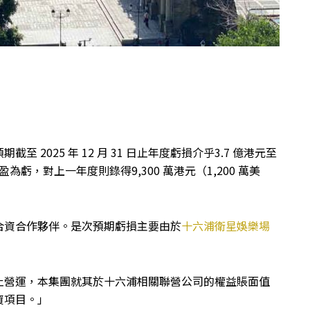
2025 年 12 月 31 日止年度虧損介乎3.7 億港元至
，轉盈為虧，對上一年度則錄得9,300 萬港元（1,200 萬美
合資合作夥伴。是次預期虧損主要由於
十六浦衛星娛樂場
止營運，本集團就其於十六浦相關聯營公司的權益賬面值
資項目。」