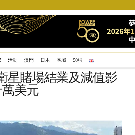
彩
活動
澳門
日本
區域
50强
受衛星賭場結業及減值影
5千萬美元