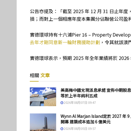
公告亦提及：「截至 2025 年 12 月 31 
損；而對上一個相應年度本集團分佔聯營公司盈利約1.
實德環球持有十六浦Pier 16 – Property De
去年才剛同意新一輪財務援助計劃
，令其就該澳門
實德環球表示，預期 2025 年全年業績將於 2026
相關
文章
美高梅中國兌現派息承諾 宣佈中期股
等於上半年純利五成
2026年08月07日 09:47
Wynn Al Marjan Island定於 2027 年 9
開幕 建築成本追加 6 億美元
2026年08月05日 09:57