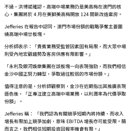
不過，洪博斌確認，高端中場業務仍是美高梅在澳門的核
心，集團將於 4 月在美獅美高梅開放 124 間新改造套房。
Jefferies 在報告中認同，澳門市場份額的戰略爭奪主要圍
繞高端中場廿板塊。
分析師表示：「貴賓業務受監管因素固有局限，而大眾中場
則受內地宏觀趨勢及客房供應有限影響。」
「永利及銀河娛樂集團在該板塊一向表現強勁，而我們相信
金沙中國正努力轉型，爭取過往較弱的市場份額。」
值得注意的是，分析師觀察到，金沙在近期指出其推廣表現
遜色後，「正專注建立高端中場業務，以利潤率為代價爭取
份額」。
Jefferies 稱： 「我們認為有關競爭短期內將持續，而收入
增長有限加上競爭加劇，意味 EBITDA 增長亦可能受限。簡
而言之，我們相信短期投資回報率機會有限。」