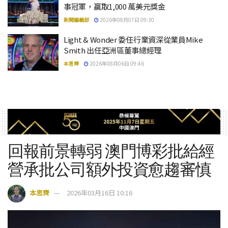
事冠軍，贏取1,000 萬美元獎金
新聞編輯部
2026年08月07日 09:30
Light & Wonder 委任行業資深從業員Mike
Smith 出任亞洲區董事總經理
本思齊
2026年08月06日 09:46
回報前景轉弱 澳門博彩批給經
營承批公司額外投資愈趨審慎
本思齊
2026年03月16日 10:16