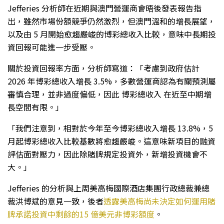
Jefferies 分析師在近期與澳門營運商會晤後發表報告指
出，雖然市場份額競爭仍然激烈，但澳門溫和的增長展望，
以及由 5 月開始愈趨嚴峻的博彩總收入比較，意味中長期投
資回報可能進一步受壓。
關於投資回報率方面，分析師寫道：「考慮到政府估計
2026 年博彩總收入增長 3.5%，多數營運商認為有關預測屬
審慎合理，並非過度偏低，因此 博彩總收入 在近至中期增
長空間有限。」
「我們注意到，相對於今年至今博彩總收入增長 13.8%，5
月起博彩總收入比較基數將愈趨嚴峻。這意味新項目的融資
評估面對壓力，因此除賭牌規定投資外，新增投資機會不
大。」
Jefferies 的分析與上周美高梅國際酒店集團行政總裁兼總
裁洪博斌的意見一致，後者
透露美高梅尚未決定如何運用賭
牌承諾投資中剩餘的15 億美元非博彩額度
。