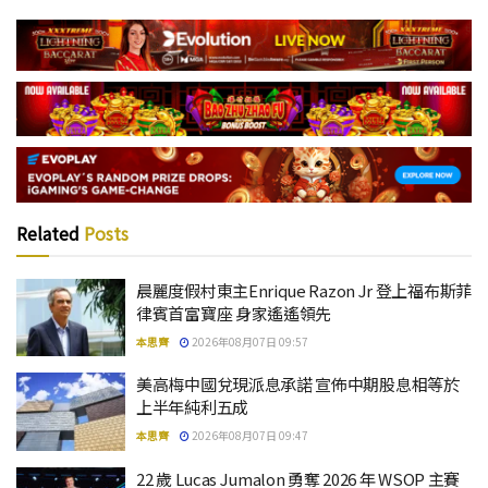
Related
Posts
晨麗度假村東主Enrique Razon Jr 登上福布斯菲
律賓首富寶座 身家遙遙領先
本思齊
2026年08月07日 09:57
美高梅中國兌現派息承諾 宣佈中期股息相等於
上半年純利五成
本思齊
2026年08月07日 09:47
22 歲 Lucas Jumalon 勇奪 2026 年 WSOP 主賽