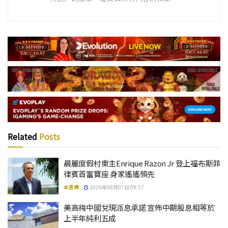
Related
Posts
晨麗度假村東主Enrique Razon Jr 登上福布斯菲
律賓首富寶座 身家遙遙領先
本思齊
2026年08月07日 09:57
美高梅中國兌現派息承諾 宣佈中期股息相等於
上半年純利五成