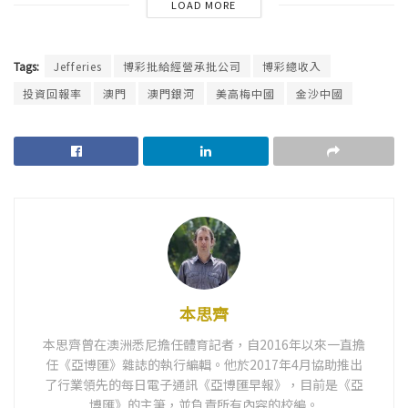
LOAD MORE
Tags:
Jefferies
博彩批給經營承批公司
博彩總收入
投資回報率
澳門
澳門銀河
美高梅中國
金沙中國
本思齊
本思齊曾在澳洲悉尼擔任體育記者，自2016年以來一直擔
任《亞博匯》雜誌的執行編輯。他於2017年4月協助推出
了行業領先的每日電子通訊《亞博匯早報》，目前是《亞
博匯》的主筆，並負責所有內容的校編。