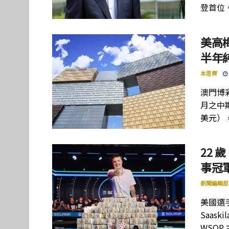
登首位
美高
半年
本思齊
澳門博彩
月之中期
美元）
22 歲
事冠軍
新聞編輯部
美國選手
Saas
WSOP