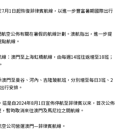
7月1日起恢復菲律賓航線，以進一步豐富暑期國際出行
澳門航空公佈有關在暑假的航線計劃。澳航指出，進一步提
重點航線。
線：澳門至上海虹橋航線，由每週14班往返增至18班；
。
澳門至曼谷、河內、吉隆玻航班，分別增至每日3班、2
利出行安排。
這是自2024年8月1日宣佈停航至菲律賓以來，首次公佈
整，暫時取消來往澳門及馬尼拉之間航線。
航空公司營運澳門—菲律賓航線。