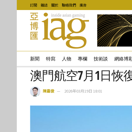
訂閱
雜誌
關於
聯絡我們
廣告
新聞
特寫
人物
專欄
技術談
網絡博
澳門航空7月1日恢
陳嘉俊
2026年03月19日 18:01