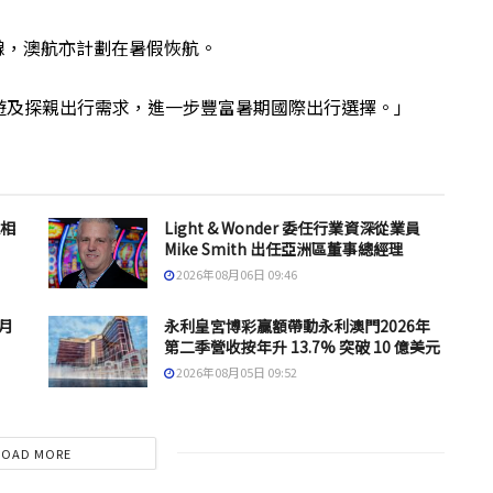
線，澳航亦計劃在暑假恢航。
遊及探親出行需求，進一步豐富暑期國際出行選擇。」
息相
Light & Wonder 委任行業資深從業員
Mike Smith 出任亞洲區董事總經理
2026年08月06日 09:46
 月
永利皇宮博彩贏額帶動永利澳門2026年
第二季營收按年升 13.7% 突破 10 億美元
2026年08月05日 09:52
LOAD MORE