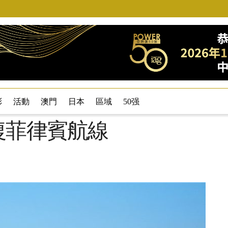
彩
活動
澳門
日本
區域
50强
復菲律賓航線