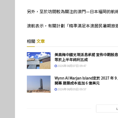
另外，至於坊間較為關注的澳門—日本福岡的航
澳航表示，有關計劃「精準滿足本澳居民暑期旅
相關
文章
美高梅中國兌現派息承諾 宣佈中期股
等於上半年純利五成
2026年08月07日 09:47
Wynn Al Marjan Island定於 2027 年 9
開幕 建築成本追加 6 億美元
2026年08月05日 09:57