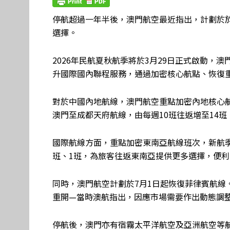
停航超過一年半後，澳門航空最近指出，計劃於於
選擇。
2026年民航夏秋航季將於3月29日正式啟動，
升國際國內聯程服務，通過加密核心航點、恢復
對於中國內地航線，澳門航空重點加密內地核心航
澳門至成都天府航線，由每週10班往返增至14班
國際航線方面，重點加密東南亞航線班次，新航季
班、1班，為旅客往返東南亞提供更多選擇，便
同時，澳門航空計劃於7月1日起恢復菲律賓航線。
重開—當時澳航指出，因應市場需要作出動態調
停航後，澳門亦有宿霧太平洋航空及亞洲航空等