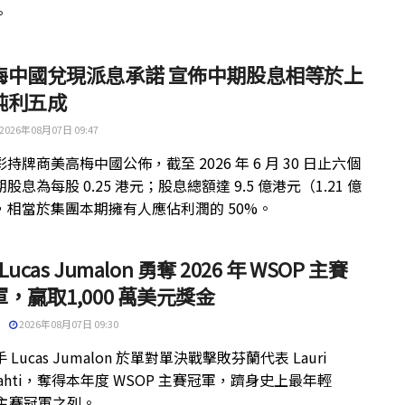
。
梅中國兌現派息承諾 宣佈中期股息相等於上
純利五成
2026年08月07日 09:47
持牌商美高梅中國公佈，截至 2026 年 6 月 30 日止六個
股息為每股 0.25 港元；股息總額達 9.5 億港元（1.21 億
，相當於集團本期擁有人應佔利潤的 50%。
 Lucas Jumalon 勇奪 2026 年 WSOP 主賽
，贏取1,000 萬美元獎金
2026年08月07日 09:30
 Lucas Jumalon 於單對單決戰擊敗芬蘭代表 Lauri
kilahti，奪得本年度 WSOP 主賽冠軍，躋身史上最年輕
 主賽冠軍之列。