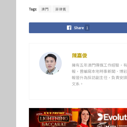
Tags:
澳門
菲律賓
Share
1
陳嘉俊
擁有五年澳門傳媒工作經驗，有
報，曾編寫本地時事新聞、博彩
報晉升為採訪副主任，負責安排
文系。