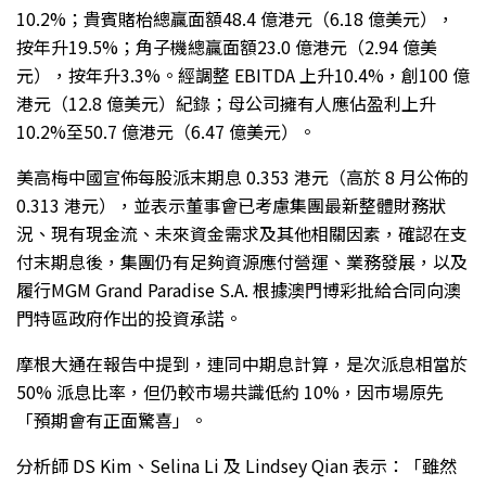
10.2%；貴賓賭枱總贏面額48.4 億港元（6.18 億美元），
按年升19.5%；角子機總贏面額23.0 億港元（2.94 億美
元），按年升3.3%。經調整 EBITDA 上升10.4%，創100 億
港元（12.8 億美元）紀錄；母公司擁有人應佔盈利上升
10.2%至50.7 億港元（6.47 億美元）。
美高梅中國宣佈每股派末期息 0.353 港元（高於 8 月公佈的
0.313 港元），並表示董事會已考慮集團最新整體財務狀
況、現有現金流、未來資金需求及其他相關因素，確認在支
付末期息後，集團仍有足夠資源應付營運、業務發展，以及
履行MGM Grand Paradise S.A. 根據澳門博彩批給合同向澳
門特區政府作出的投資承諾。
摩根大通在報告中提到，連同中期息計算，是次派息相當於
50% 派息比率，但仍較市場共識低約 10%，因市場原先
「預期會有正面驚喜」。
分析師 DS Kim、Selina Li 及 Lindsey Qian 表示：「雖然