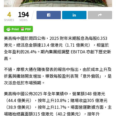
4
194
SHARES
VIEWS
美高梅中國於周四公佈，2025 財年末期股息為每股0.353
港元，總派息金額達13.4 億港元（1.71 億美元），相當於
全年盈利的26.4%。期內集團經調整 EBITDA 亦創下歷史新
高。
不過，摩根大通在隨後發表的報告中指出，由於成本上升及
折舊與攤銷開支增加，導致每股盈利表現「意外偏弱」，是
次派息低於市場預期。
美高梅中國公佈2025 年全年業績中，營業額348 億港元
（44.4 億美元），按年上升10.8%；賭場收益305 億港元
（38.9 億美元），按年上升11.7%。場面營運數據方面，主
場賭枱總贏面額315 億港元（40.2 億美元），按年升