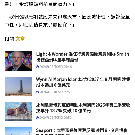
業），令該股短期前景面壓力。」
「我們難以預期該股未來跑贏大市，因此戰術性下調評級至
中性，即使估值看來仍屬便宜。」
相關
文章
Light & Wonder 委任行業資深從業員Mike Smith
出任亞洲區董事總經理
2026年08月06日 09:46
Wynn Al Marjan Island定於 2027 年 9 月開幕 建築
成本追加 6 億美元
2026年08月05日 09:57
永利皇宮博彩贏額帶動永利澳門2026年第二季營收
按年升 13.7% 突破 10 億美元
2026年08月05日 09:52
Seaport：世界盃過後客源反彈 澳門 8、9 月博彩