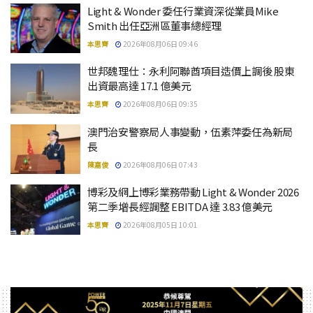
Light & Wonder 委任行業資深從業員Mike
Smith 出任亞洲區董事總經理
本思齊
2026年08月06日 09:46
世邦魏理仕：永利阿聯酋項目造價上調後 股東
出資最高達 17.1 億美元
本思齊
2026年08月06日 09:35
澳門治安警察局人事變動，伍素萍委任為新局
長
陳嘉俊
2026年08月06日 07:43
博彩及網上博彩業務帶動 Light & Wonder 2026
第二季增長經調整 EBITDA 達 3.83 億美元
本思齊
2026年08月05日 10:01