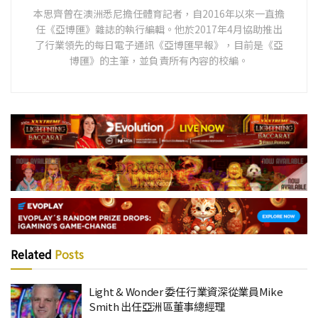
本思齊曾在澳洲悉尼擔任體育記者，自2016年以來一直擔
任《亞博匯》雜誌的執行編輯。他於2017年4月協助推出
了行業領先的每日電子通訊《亞博匯早報》，目前是《亞
博匯》的主筆，並負責所有內容的校編。
Related
Posts
Light & Wonder 委任行業資深從業員Mike
Smith 出任亞洲區董事總經理