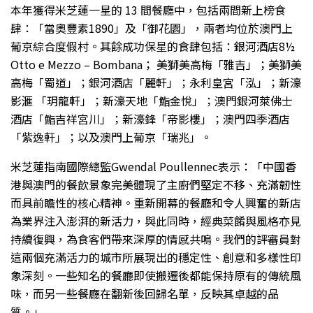
本年獲得米芝蓮一星的 13 間餐廳中，包括兩間新上榜食
肆：「當奧豐素1890」及「御花園」，兩者均位於澳門上
葡京綜合度假村。其餘成功保星的食肆包括：銀河酒店8½
Otto e Mezzo – Bombana； 美獅美高梅「雅吉」；美獅美
高梅「蜀道」；銀河酒店「麗軒」；永利皇宮「泓」；新濠
影滙 「玥龍軒」；新濠天地「鮨金悅」；澳門銀河萊佛士
酒店「鮨吉祥宮川」；新濠鋒「帝影樓」；澳門四季酒店
「紫逸軒」；以及澳門上葡京「瑞兆」。
米芝蓮指南國際總監Gwendal Poullennec表示：「中國香
港與澳門的餐飲景象完美體現了主廚們堅定不移、充滿韌性
而具前瞻性的核心精神。重新開幕的餐廳和令人興奮的新店
為業界注入澎湃的新活力，與此同時，經典菜餚與風格亦見
持續復興，為食客們帶來深厚的情感共鳴。我們的評審員對
這兩個充滿活力的城市所展現出的穩定性、創意和多樣性印
象深刻。一些知名的餐廳即使搬遷後都能保持原有的傳統風
味，而另一些餐廳在翻新後回歸名單，反映其卓越的品
質。」