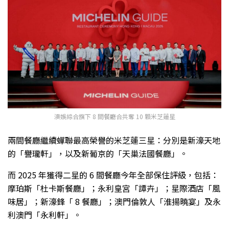
澳娛綜合旗下 8 間餐廳合共奪 10 顆米芝蓮星
兩間餐廳繼續蟬聯最高榮譽的米芝蓮三星：分別是新濠天地
的「譽瓏軒」，以及新葡京的「天巢法國餐廳」。
而 2025 年獲得二星的 6 間餐廳今年全部保住評級，包括：
摩珀斯「杜卡斯餐廳」；永利皇宮「譚卉」；星際酒店「風
味居」；新濠鋒「 8 餐廳」；澳門倫敦人「淮揚曉宴」及永
利澳門「永利軒」。