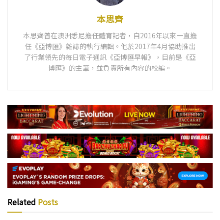
本思齊
本思齊曾在澳洲悉尼擔任體育記者，自2016年以來一直擔
任《亞博匯》雜誌的執行編輯。他於2017年4月協助推出
了行業領先的每日電子通訊《亞博匯早報》，目前是《亞
博匯》的主筆，並負責所有內容的校編。
Related
Posts