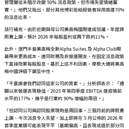
管理層從未暗示改變 50% 派息政策，但市場失望情緒屬
實。」他們又指出，部分其他博彩批給經營者採用高達70%
的派息比率。
該行補充，由於近期與母公司美高梅國際達成協議，年度牌
照費上調，預計 2026 年每股盈利或再下跌約11%。
此外，澳門半島美高梅全新Alpha Suites 及 Alpha Club開
幕帶來更高成本，連同財務及非營運開支，在固定派息政策
下直接拖累每股股息。基於上述不利因素，摩根大通將美高
梅中國評級下調至中性。
「不要誤會我們認同這家公司的質素。」分析師表示：「通
關以來營運表現極佳，2025 年第四季度 EBITDA 達疫情前
水平的177%，幾乎是行業約 90% 增幅的兩倍。」
「但認同公司與認同股票現時是兩回事。三個月前的牌照費
上調、今次派息令人失望，加上即將在 5 月公佈的 2026 年
首季度業績可能表現平平（基期偏高，且表現或遜於部分同