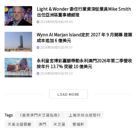
Light & Wonder 委任行業資深從業員Mike Smith
出任亞洲區董事總經理
2026年08月06日 09:46
Wynn Al Marjan Island定於 2027 年 9 月開幕 建築
成本追加 6 億美元
2026年08月05日 09:57
永利皇宮博彩贏額帶動永利澳門2026年第二季營收
按年升 13.7% 突破 10 億美元
2026年08月05日 09:52
LOAD MORE
Tags:
《香港澳門米芝蓮指南》
上葡京綜合度假村
天巢法國餐廳
澳門
米芝蓮
譽瓏軒