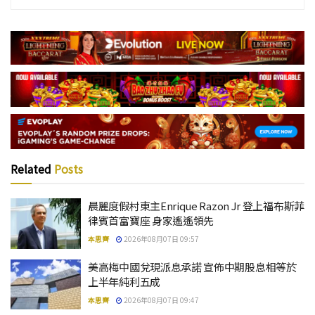
Related
Posts
晨麗度假村東主Enrique Razon Jr 登上福布斯菲
律賓首富寶座 身家遙遙領先
本思齊
2026年08月07日 09:57
美高梅中國兌現派息承諾 宣佈中期股息相等於
上半年純利五成
本思齊
2026年08月07日 09:47