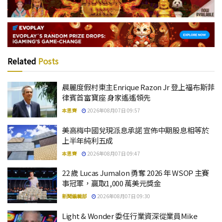
Related
Posts
晨麗度假村東主Enrique Razon Jr 登上福布斯菲
律賓首富寶座 身家遙遙領先
本思齊
2026年08月07日 09:57
美高梅中國兌現派息承諾 宣佈中期股息相等於
上半年純利五成
本思齊
2026年08月07日 09:47
22 歲 Lucas Jumalon 勇奪 2026 年 WSOP 主賽
事冠軍，贏取1,000 萬美元獎金
新聞編輯部
2026年08月07日 09:30
Light & Wonder 委任行業資深從業員Mike