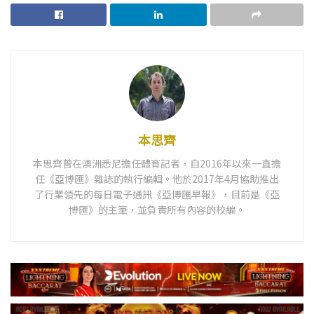
本思齊
本思齊曾在澳洲悉尼擔任體育記者，自2016年以來一直擔
任《亞博匯》雜誌的執行編輯。他於2017年4月協助推出
了行業領先的每日電子通訊《亞博匯早報》，目前是《亞
博匯》的主筆，並負責所有內容的校編。