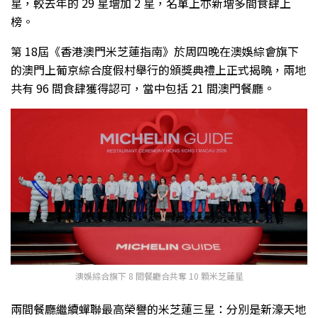
星，較去年的 29 星增加 2 星，名單上亦新增多間食肆上
榜。
第 18屆《香港澳門米芝蓮指南》於周四晚在澳娛綜會旗下
的澳門上葡京綜合度假村舉行的頒獎典禮上正式揭曉，兩地
共有 96 間食肆獲得認可，當中包括 21 間澳門餐廳。
澳娛綜合旗下 8 間餐廳合共奪 10 顆米芝蓮星
兩間餐廳繼續蟬聯最高榮譽的米芝蓮三星：分別是新濠天地