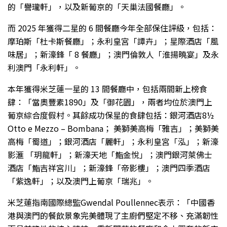
的「譽瓏軒」，以及新葡京的「天巢法國餐廳」。
而 2025 年獲得二星的 6 間餐廳今年全部保住評級，包括：
摩珀斯「杜卡斯餐廳」；永利皇宮「譚卉」；星際酒店「風
味居」；新濠鋒「 8 餐廳」；澳門倫敦人「淮揚曉宴」及永
利澳門「永利軒」。
本年獲得米芝蓮一星的 13 間餐廳中，包括兩間新上榜食
肆：「當奧豐素1890」及「御花園」，兩者均位於澳門上
葡京綜合度假村。其餘成功保星的食肆包括：銀河酒店8½
Otto e Mezzo – Bombana； 美獅美高梅「雅吉」；美獅美
高梅「蜀道」；銀河酒店「麗軒」；永利皇宮「泓」；新濠
影滙 「玥龍軒」；新濠天地「鮨金悅」；澳門銀河萊佛士
酒店「鮨吉祥宮川」；新濠鋒「帝影樓」；澳門四季酒店
「紫逸軒」；以及澳門上葡京「瑞兆」。
米芝蓮指南國際總監Gwendal Poullennec表示：「中國香
港與澳門的餐飲景象完美體現了主廚們堅定不移、充滿韌性