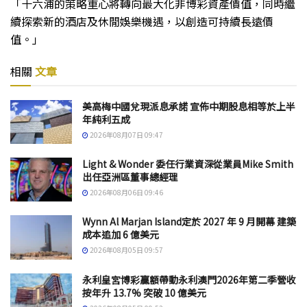
「十六浦的策略重心將轉向最大化非博彩資產價值，同時繼
續探索新的酒店及休閒娛樂機遇，以創造可持續長遠價
值。」
相關
文章
美高梅中國兌現派息承諾 宣佈中期股息相等於上半
年純利五成
2026年08月07日 09:47
Light & Wonder 委任行業資深從業員Mike Smith
出任亞洲區董事總經理
2026年08月06日 09:46
Wynn Al Marjan Island定於 2027 年 9 月開幕 建築
成本追加 6 億美元
2026年08月05日 09:57
永利皇宮博彩贏額帶動永利澳門2026年第二季營收
按年升 13.7% 突破 10 億美元