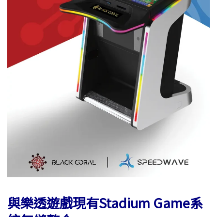
與樂透遊戲現有Stadium Game系