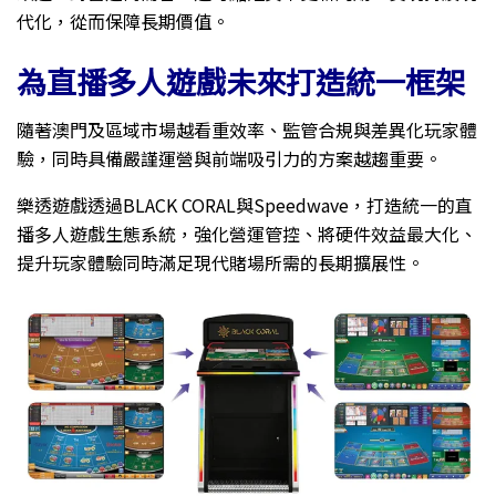
代化，從而保障長期價值。
為直播多人遊戲未來打造統一框架
隨著澳門及區域市場越看重效率、監管合規與差異化玩家體
驗，同時具備嚴謹運營與前端吸引力的方案越趨重要。
樂透遊戲透過BLACK CORAL與Speedwave，打造統一的直
播多人遊戲生態系統，強化營運管控、將硬件效益最大化、
提升玩家體驗同時滿足現代賭場所需的長期擴展性。