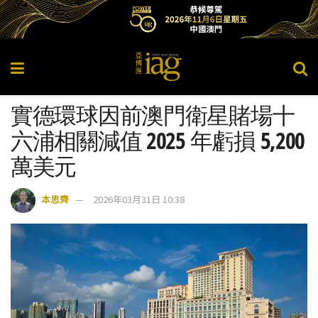
實德環球因前澳門衛星賭場十
六浦相關減值 2025 年虧損 5,200
萬美元
本思齊
2026年03月31日 10:38