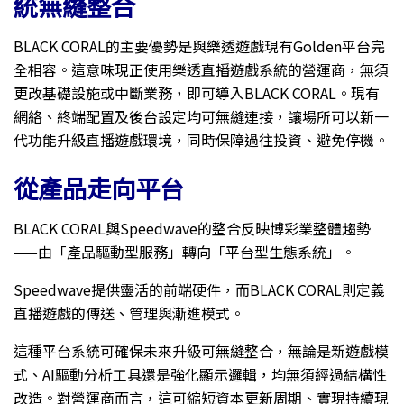
統無縫整合
BLACK CORAL的主要優勢是與樂透遊戲現有Golden平台完
全相容。這意味現正使用樂透直播遊戲系統的營運商，無須
更改基礎設施或中斷業務，即可導入BLACK CORAL。現有
網絡、終端配置及後台設定均可無縫連接，讓場所可以新一
代功能升級直播遊戲環境，同時保障過往投資、避免停機。
從產品走向平台
BLACK CORAL與Speedwave的整合反映博彩業整體趨勢
——由「產品驅動型服務」轉向「平台型生態系統」。
Speedwave提供靈活的前端硬件，而BLACK CORAL則定義
直播遊戲的傳送、管理與漸進模式。
這種平台系統可確保未來升級可無縫整合，無論是新遊戲模
式、AI驅動分析工具還是強化顯示邏輯，均無須經過結構性
改造。對營運商而言，這可縮短資本更新周期、實現持續現