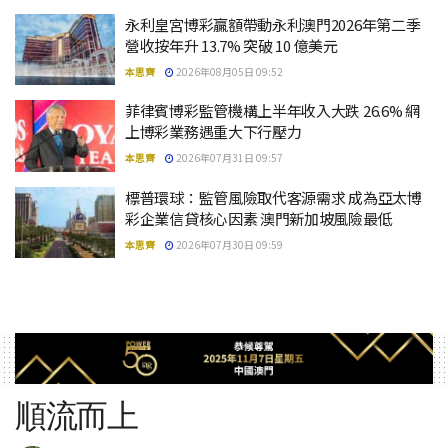
永利皇宮博彩贏額帶動永利澳門2026年第二季
營收按年升 13.7% 突破 10 億美元
本思齊
2026年08月05日 09:52
菲律賓博彩監管機構上半年收入大跌 26.6% 網
上博彩業務遇重大下行壓力
本思齊
2026年07月31日 09:57
標普環球：監管風險取代客源需求 成為亞太博
彩企業信貸核心因素 澳門新加坡風險最低
本思齊
2026年07月30日 09:59
順流而上