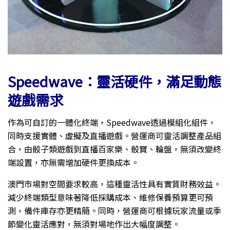
Speedwave：靈活硬件，滿足動態
遊戲需求
作為可自訂的一體化終端，Speedwave透過模組化組件，
同時支援實體、虛擬及直播遊戲。營運商可靈活調整產品組
合，由骰子類遊戲到直播百家樂、骰寶、輪盤，無須改變終
端設置，亦無需增加硬件更換成本。
澳門市場對空間要求較高，這種靈活性具有實質財務效益。
減少終端類型意味著降低採購成本、維修保養預算更可預
測，備件庫存亦更精簡。同時，營運商可根據玩家流量或季
節變化靈活應對，無須對場地作出大幅度調整。