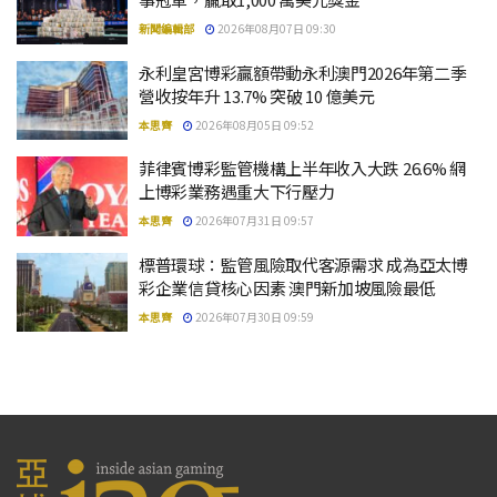
新聞編輯部
2026年08月07日 09:30
永利皇宮博彩贏額帶動永利澳門2026年第二季
營收按年升 13.7% 突破 10 億美元
本思齊
2026年08月05日 09:52
菲律賓博彩監管機構上半年收入大跌 26.6% 網
上博彩業務遇重大下行壓力
本思齊
2026年07月31日 09:57
標普環球：監管風險取代客源需求 成為亞太博
彩企業信貸核心因素 澳門新加坡風險最低
本思齊
2026年07月30日 09:59