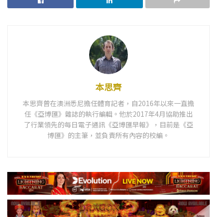
本思齊
本思齊曾在澳洲悉尼擔任體育記者，自2016年以來一直擔
任《亞博匯》雜誌的執行編輯。他於2017年4月協助推出
了行業領先的每日電子通訊《亞博匯早報》，目前是《亞
博匯》的主筆，並負責所有內容的校編。