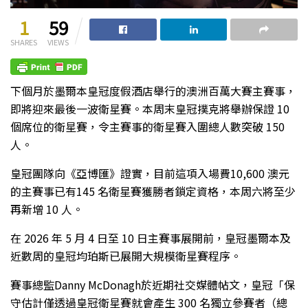
1
59
SHARES
VIEWS
下個月於墨爾本皇冠度假酒店舉行的澳洲百萬大賽主賽事，
即將迎來最後一波衛星賽。本周末皇冠撲克將舉辦保證 10
個席位的衛星賽，令主賽事的衛星賽入圍總人數突破 150
人。
皇冠團隊向《亞博匯》證實，目前這項入場費10,600 澳元
的主賽事已有145 名衛星賽獲勝者鎖定資格，本周六將至少
再新增 10 人。
在 2026 年 5 月 4 日至 10 日主賽事展開前，皇冠墨爾本及
近數周的皇冠均珀斯已展開大規模衛星賽程序。
賽事總監Danny McDonagh於近期社交媒體帖文，皇冠「保
守估計僅透過皇冠衛星賽就會產生 300 名獨立參賽者（總