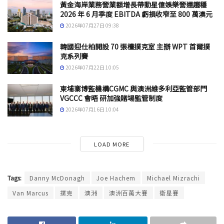
黃金海岸業務營業額增長帶動星億娛樂營運趨穩
2026 年 6 月季度 EBITDA 虧損收窄至 800 萬澳元
2026年07月27日 09:38
韓國迎仕柏開設 70 張檯撲克室 主辦 WPT 首爾撲
克系列賽
2026年07月22日 10:05
柬埔寨博監機構CGMC 與澳洲維多利亞監管部門
VGCCC 會晤 研加強賭場監管制度
2026年07月16日 10:04
LOAD MORE
Tags:
Danny McDonagh
Joe Hachem
Michael Mizrachi
Van Marcus
撲克
澳洲
澳洲百萬大賽
衛星賽