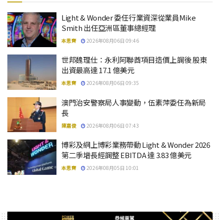
Light & Wonder 委任行業資深從業員Mike
Smith 出任亞洲區董事總經理
本思齊
2026年08月06日 09:46
世邦魏理仕：永利阿聯酋項目造價上調後 股東
出資最高達 17.1 億美元
本思齊
2026年08月06日 09:35
澳門治安警察局人事變動，伍素萍委任為新局
長
陳嘉俊
2026年08月06日 07:43
博彩及網上博彩業務帶動 Light & Wonder 2026
第二季增長經調整 EBITDA 達 3.83 億美元
本思齊
2026年08月05日 10:01