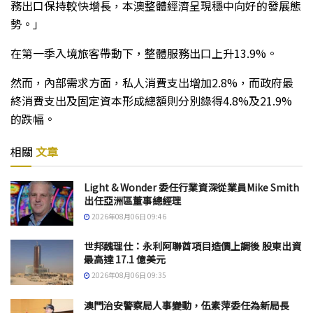
務出口保持較快增長，本澳整體經濟呈現穩中向好的發展態
勢。」
在第一季入境旅客帶動下，整體服務出口上升13.9%。
然而，內部需求方面，私人消費支出增加2.8%，而政府最
終消費支出及固定資本形成總額則分別錄得4.8%及21.9%
的跌幅。
相關
文章
Light & Wonder 委任行業資深從業員Mike Smith
出任亞洲區董事總經理
2026年08月06日 09:46
世邦魏理仕：永利阿聯酋項目造價上調後 股東出資
最高達 17.1 億美元
2026年08月06日 09:35
澳門治安警察局人事變動，伍素萍委任為新局長