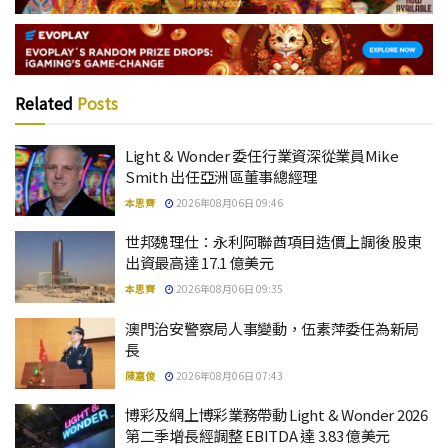
Related
Posts
Light & Wonder 委任行業資深從業員Mike
Smith 出任亞洲區董事總經理
本思齊
2026年08月06日 09:46
世邦魏理仕：永利阿聯酋項目造價上調後 股東
出資最高達 17.1 億美元
本思齊
2026年08月06日 09:35
澳門治安警察局人事變動，伍素萍委任為新局
長
陳嘉俊
2026年08月06日 07:43
博彩及網上博彩業務帶動 Light & Wonder 2026
第二季增長經調整 EBITDA 達 3.83 億美元