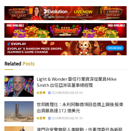
Related
Posts
Light & Wonder 委任行業資深從業員Mike
Smith 出任亞洲區董事總經理
本思齊
2026年08月06日 09:46
世邦魏理仕：永利阿聯酋項目造價上調後 股東
出資最高達 17.1 億美元
本思齊
2026年08月06日 09:35
澳門治安警察局人事變動，伍素萍委任為新局