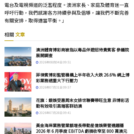
電台及電視頻道的泛濫程度。澳洲家長、家庭及體育迷一直
呼吁行動，我們感謝各方持續參與及倡導，讓我們不斷完善
有關安排，取得適當平衡。」
相關
文章
澳洲體育博彩商被指以毒品伴遊招待貴賓客 參議院
展開調查
2026年08月04日 09:51
菲律賓博彩監管機構上半年收入大跌 26.6% 網上博
彩業務遇重大下行壓力
2026年07月31日 09:57
花旗：銀娛受惠周末女排世聯賽帶旺生意 非博彩活
動有效吸引高端客群訪澳
2026年07月28日 09:41
黃金海岸業務營業額增長帶動星億娛樂營運趨穩
2026 年 6 月季度 EBITDA 虧損收窄至 800 萬澳元