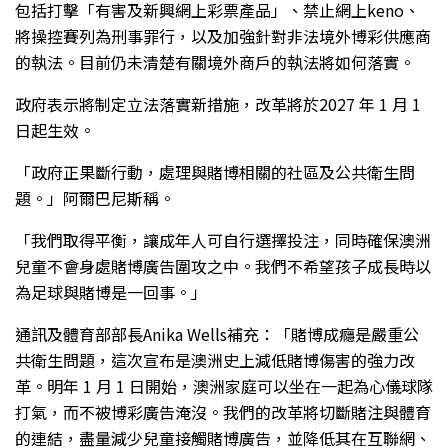
包括打擊「有害及新興網上彩票產品」、禁止網上keno、
將操控賽列為刑事罪行，以及加強針對非法境外博彩供應商
的執法。目前仍未清楚有關境外商戶的執法將如何落實。
政府表示將制定立法落實新措施，改革將於2027 年 1 月 1
日起生效。
「政府正果斷行動，處理與賭博相關的社區及公共衛生問
題。」阿爾巴尼斯稱。
「我們取得平衡，讓成年人可自行選擇投注，同時確保澳洲
兒童不會身處賭博廣告圍攻之中。我們不希望孩子成長時以
為足球與賭博是一回事。」
通訊及體育部部長Anika Wells補充：「賭博成癮是嚴重公
共衛生問題，這次宣布是澳洲史上減低賭博傷害的強力改
革。明年 1 月 1 日開始，澳洲家庭可以坐在一起為心儀球隊
打氣，而不被博彩廣告淹沒。我們的改革將切斷賭注與體育
的連結，盡量減少兒童接觸賭博廣告，並降低其在互聯網、