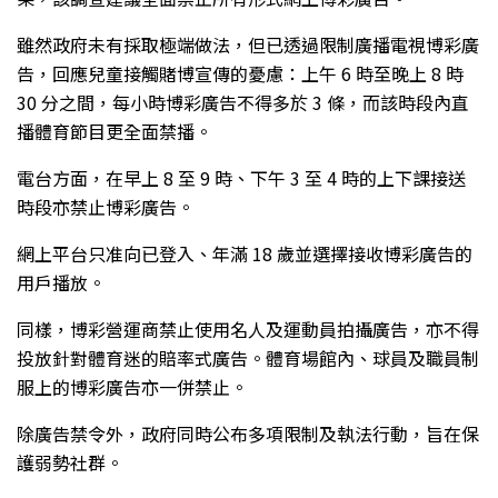
雖然政府未有採取極端做法，但已透過限制廣播電視博彩廣
告，回應兒童接觸賭博宣傳的憂慮：上午 6 時至晚上 8 時
30 分之間，每小時博彩廣告不得多於 3 條，而該時段內直
播體育節目更全面禁播。
電台方面，在早上 8 至 9 時、下午 3 至 4 時的上下課接送
時段亦禁止博彩廣告。
網上平台只准向已登入、年滿 18 歲並選擇接收博彩廣告的
用戶播放。
同樣，博彩營運商禁止使用名人及運動員拍攝廣告，亦不得
投放針對體育迷的賠率式廣告。體育場館內、球員及職員制
服上的博彩廣告亦一併禁止。
除廣告禁令外，政府同時公布多項限制及執法行動，旨在保
護弱勢社群。