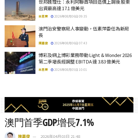
世邦魏理仕：永利阿聯酋項目造價上調後 股東
出資最高達 17.1 億美元
本思齊
2026年08月06日 09:35
澳門治安警察局人事變動，伍素萍委任為新局
長
陳嘉俊
2026年08月06日 07:43
博彩及網上博彩業務帶動 Light & Wonder 2026
第二季增長經調整 EBITDA 達 3.83 億美元
本思齊
2026年08月05日 10:01
澳門首季GDP增長7.1%
陳嘉俊
2026年04月03日 21:48