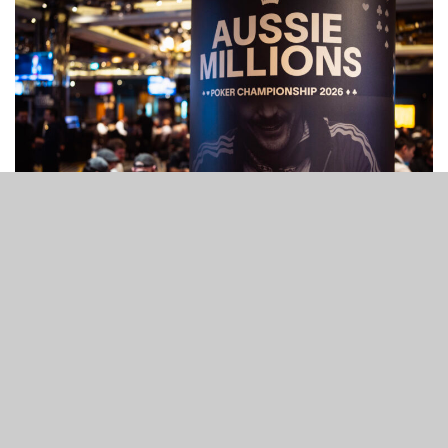
1
59
SHARES
VIEWS
下個月於墨爾本皇冠度假酒店舉行的澳洲百萬大賽主賽事，
即將迎來最後一波衛星賽。本周末皇冠撲克將舉辦保證 10
個席位的衛星賽，令主賽事的衛星賽入圍總人數突破 150
人。