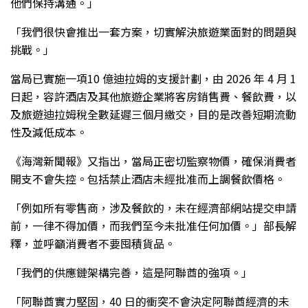
他們保持溝通。」
「我們很快會推出一套方案，切實解決旅遊業面對的問題與
挑戰。」
當局已實施一項10 億迪拉姆的支援計劃，由 2026 年 4 月 1
日起，容許酒店及其他旅遊企業將客房銷售費、餐飲費，以
及旅遊迪拉姆稅全數延遲三個月繳交，目的是改善短期流動
性及減低成本。
《海灣新聞報》又指出，當局正密切監察物價，確保消費者
開支不會失控。包括禁止酒店未經批准而上調餐飲價格。
「例如所有零售商，涉及餐飲的，未在經濟部網站提交申請
前，一律不得加價，而我們至今未批准任何加價。」部長解
釋，並呼籲消費者不要囤積貨品。
「我們的供應鏈架構完善，這是阿聯酋的強項。」
「阿聯酋實力堅固，40 日的衝突不會決定阿聯酋經濟的未