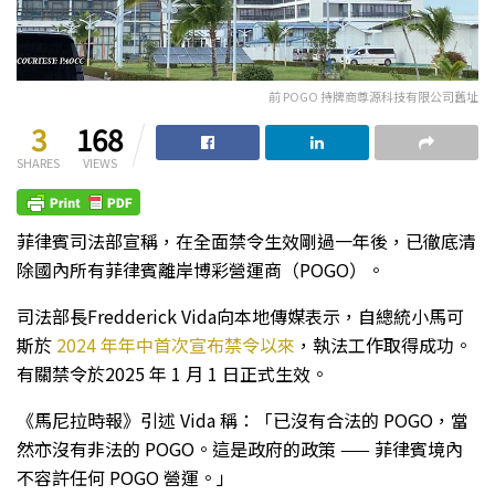
前 POGO 持牌商尊源科技有限公司舊址
3
168
SHARES
VIEWS
菲律賓司法部宣稱，在全面禁令生效剛過一年後，已徹底清
除國內所有菲律賓離岸博彩營運商（POGO）。
司法部長Fredderick Vida向本地傳媒表示，自總統小馬可
斯於
2024 年年中首次宣布禁令以來
，執法工作取得成功。
有關禁令於2025 年 1 月 1 日正式生效。
《馬尼拉時報》引述 Vida 稱：「已沒有合法的 POGO，當
然亦沒有非法的 POGO。這是政府的政策 —— 菲律賓境內
不容許任何 POGO 營運。」