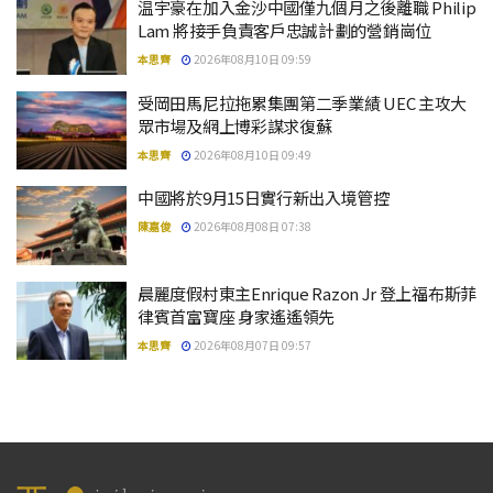
温宇豪在加入金沙中國僅九個月之後離職 Philip
Lam 將接手負責客戶忠誠計劃的營銷崗位
本思齊
2026年08月10日 09:59
受岡田馬尼拉拖累集團第二季業績 UEC 主攻大
眾市場及網上博彩謀求復蘇
本思齊
2026年08月10日 09:49
中國將於9月15日實行新出入境管控
陳嘉俊
2026年08月08日 07:38
晨麗度假村東主Enrique Razon Jr 登上福布斯菲
律賓首富寶座 身家遙遙領先
本思齊
2026年08月07日 09:57