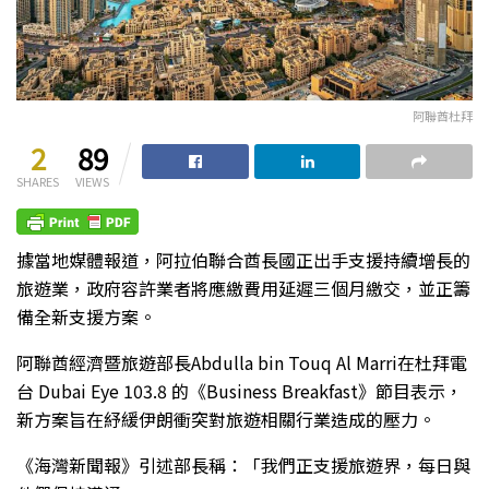
阿聯酋杜拜
2
89
SHARES
VIEWS
據當地媒體報道，阿拉伯聯合酋長國正出手支援持續增長的
旅遊業，政府容許業者將應繳費用延遲三個月繳交，並正籌
備全新支援方案。
阿聯酋經濟暨旅遊部長Abdulla bin Touq Al Marri在杜拜電
台 Dubai Eye 103.8 的《Business Breakfast》節目表示，
新方案旨在紓緩伊朗衝突對旅遊相關行業造成的壓力。
《海灣新聞報》引述部長稱：「我們正支援旅遊界，每日與