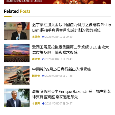
Related
Posts
温宇豪在加入金沙中國僅九個月之後離職 Philip
Lam 將接手負責客戶忠誠計劃的營銷崗位
本思齊
2026年08月10日 09:59
受岡田馬尼拉拖累集團第二季業績 UEC 主攻大
眾市場及網上博彩謀求復蘇
本思齊
2026年08月10日 09:49
中國將於9月15日實行新出入境管控
陳嘉俊
2026年08月08日 07:38
晨麗度假村東主Enrique Razon Jr 登上福布斯菲
律賓首富寶座 身家遙遙領先
本思齊
2026年08月07日 09:57