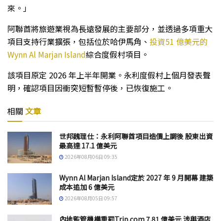
來。」
阿聯酋將旅遊業視為長遠發展的主要部分，並透過多項重大
項目支持行業擴張，包括位於哈伊馬角、
投資51 億美元的
Wynn Al Marjan Island
綜合度假村項目。
該項目原定 2026 年上半年開業。永利度假村上個月發表聲
明，確認項目因衝突短暫暫停後，已恢復施工。
相關
文章
世邦魏理仕：永利阿聯酋項目造價上調後 股東出資
最高達 17.1 億美元
2026年08月06日 09:35
Wynn Al Marjan Island定於 2027 年 9 月開幕 建築
成本追加 6 億美元
2026年08月05日 09:57
內地監管機構重罰Trip.com 7.81 億美元 涉與酒店