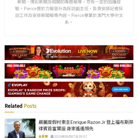
新聞、博彩新聞及相關的專題報導，亦有一定的拍攝經
驗。Pierce曾於力報晉升為採訪副主任，負責安排記者採
訪工作及安排新聞報導內容。Pierce畢業於澳門大學中文
系。
Related
Posts
晨麗度假村東主Enrique Razon Jr 登上福布斯菲
律賓首富寶座 身家遙遙領先
本思齊
2026年08月07日 09:57