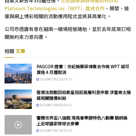
自吳文新去年5月離任後，
世紀娛樂與菲律賓的World
Platinum Technologies Inc（WPT）達成合作
，開發、營
運與網上博彩相關的流動應用程式並將其商業化。
公司亦透露有意在越南一賭場經營賭枱，並於去年底簽訂相
關無約束力意向書。
相關
文章
PAGCOR 證實：世紀娛樂菲律賓合作商 WPT 認可
資格 4 月遭取消
2026年07月22日 09:57
香港法院駁回珀斯皇冠前高層利息申索 涉富商太陽
城相關賭債糾紛
2026年07月08日 09:51
響應世界盃八強戰 港馬會舉辦特色八駒賽 騎師換
上足球國家隊球衣參賽
2026年07月07日 09:56