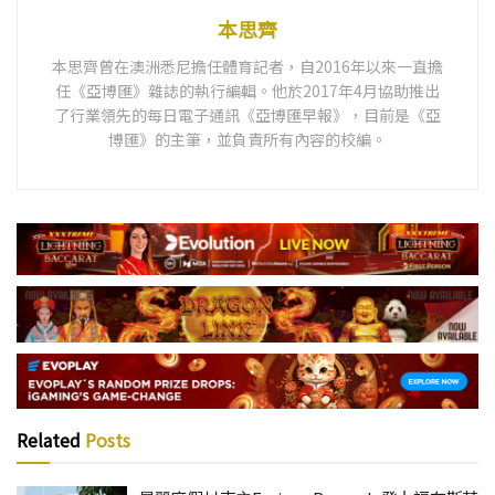
本思齊
本思齊曾在澳洲悉尼擔任體育記者，自2016年以來一直擔
任《亞博匯》雜誌的執行編輯。他於2017年4月協助推出
了行業領先的每日電子通訊《亞博匯早報》，目前是《亞
博匯》的主筆，並負責所有內容的校編。
Related
Posts