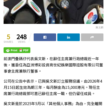
吳文新
5
248
SHARES
VIEWS
前澳門疊碼仔代表吳文新，在辭任主席兼行政總裁近一年
後，獲委任為亞洲博彩投資商世紀娛樂國際控股有限公司董
事會主席兼執行董事。
公司在公告中表示，已與吳文新訂立服務協議，由2026年4
月15日起生效為期三年，每月酬金為15,000港元。現任主
席兼行政總裁鄧可嘉已辭任主席一職，但仍留任成員。
吳文新是於2025年5月以「其他個人事務」為由，完全離開