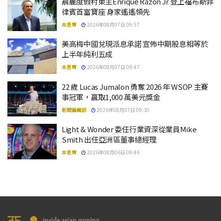
晨麗度假村東主Enrique Razon Jr 登上福布斯菲
律賓首富寶座 身家遙遙領先
本思齊
2026年08月07日 09:57
美高梅中國兌現派息承諾 宣佈中期股息相等於
上半年純利五成
本思齊
2026年08月07日 09:47
22 歲 Lucas Jumalon 勇奪 2026 年 WSOP 主賽
事冠軍，贏取1,000 萬美元獎金
新聞編輯部
2026年08月07日 09:30
Light & Wonder 委任行業資深從業員Mike
Smith 出任亞洲區董事總經理
本思齊
2026年08月06日 09:46