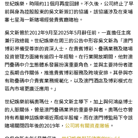
世紀娛樂，時隔約11個月再度回歸。不久後，公司終止了早
前與身為控股股東的吳文新簽訂的協議，該協議涉及在柬埔
寨七星海一新賭場經營貴賓廳賭枱。
吳文新曾於2012年9月至2025年5月辭任前，一直擔任主席
兼行政總裁。世紀娛樂在周三的公告中形容吳文新為「澳門
博彩界備受尊崇的資深人士，在貴賓博彩、疊碼業務及賭場
投資管理方面擁有逾四十年經驗。在行業開放期間，他對澳
門疊碼中介生態體系發展扮演重要角色，並與主要持份者建
立長期合作關係，推進貴賓博彩服務及跨境安排。其參與亦
有助疊碼中介貴賓業務規範化，以及澳門酒店及博彩模式在
區內市場更廣泛應用。」
世紀娛樂前稱奧瑪仕，在吳文新主導下，加上與何鴻燊博士
的人脈關係，曾是澳門疊碼業界的重要參與者。奧瑪仕亦曾
持有希臘神話娛樂場近兩成半股權，而在澳門博監局下令該
賭場關閉四年後的2019年，
公司將有關資產撇帳
。