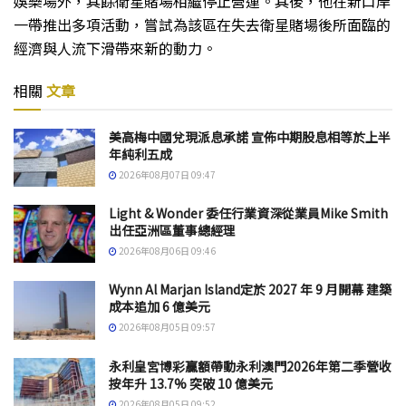
娛樂場外，其餘衛星賭場相繼停止營運。其後，他在新口岸
一帶推出多項活動，嘗試為該區在失去衛星賭場後所面臨的
經濟與人流下滑帶來新的動力。
相關
文章
美高梅中國兌現派息承諾 宣佈中期股息相等於上半
年純利五成
2026年08月07日 09:47
Light & Wonder 委任行業資深從業員Mike Smith
出任亞洲區董事總經理
2026年08月06日 09:46
Wynn Al Marjan Island定於 2027 年 9 月開幕 建築
成本追加 6 億美元
2026年08月05日 09:57
永利皇宮博彩贏額帶動永利澳門2026年第二季營收
按年升 13.7% 突破 10 億美元
2026年08月05日 09:52