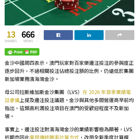
13
666
SHARES
VIEWS
金沙中國周四表示，澳門玩家對百家樂邊注投注的參與度正
逐步回升，不過相關投注佔總投注額的比例，仍遠低於集團
新加坡業務濱海灣金沙。
母公司拉斯維加斯金沙集團（LVS）
在 2026 年首季業績電
話會議
上提及邊注投注議題。金沙與其他多間營運商早前均
指出，這類高利潤投注項目在澳門的受歡迎程度不及新加
坡。
事實上，邊注投注對濱海灣金沙的業績影響極為顯著，LVS
近期亦因此
棄用傳統勝率計算方式
，改用全新季度計算模