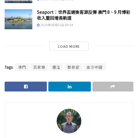
Seaport：世界盃過後客源反彈 澳門 8、9 月博彩
收入重回增長軌道
2026年08月03日 09:54
LOAD MORE
Tags:
澳門
百家樂
邊注
鄭君諾
金沙中國