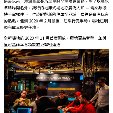
過去以來，澳洲百萬賽乃至皇冠全場撲克業務，除了以高水
準牌局聞名外，獨特的地庫式場地亦廣為人知 — 需乘數段
扶手電梯往下，位於經翻新的停車場區域。這裡是資深玩家
的熱點，但到 2020 年 2 月最後一屆舉行完畢時，場地已明
顯完成其歷史任務。
全新場地於 2023 年 11 月首度開放，環境更為奢華，並與
皇冠墨爾本各項設施更緊密連通。