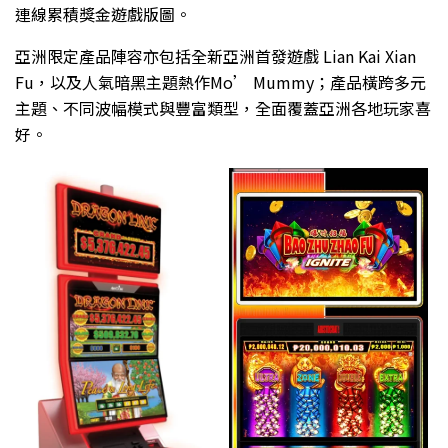
連線累積獎金遊戲版圖。
亞洲限定產品陣容亦包括全新亞洲首發遊戲 Lian Kai Xian
Fu，以及人氣暗黑主題熱作Mo’ Mummy；產品橫跨多元
主題、不同波幅模式與豐富類型，全面覆蓋亞洲各地玩家喜
好。