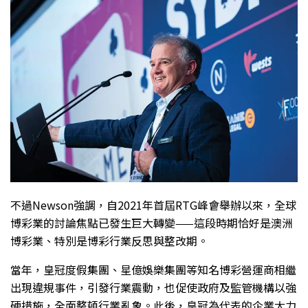
不過Newson強調，自2021年首屆RTG峰會舉辦以來，全球
博彩業的討論焦點已發生巨大轉變——這段時期恰好是澳洲
博彩業、特別是博彩行業反思與整改期。
當年，皇冠度假集團、星億娛樂集團等知名博彩營運商相繼
出現違規事件，引發行業震動，也促使政府及監管機構以強
硬措施，全面整頓行業亂象。此後，皇冠為代表的企業大力