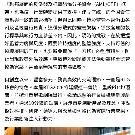
「聯邦層面的反洗錢及打擊恐怖分子資金（AML/CTF）框
架，也為這一行業轉變提供了支撐，建立了統一的全國責任
體系與一致的監管標準；但與此同時，博彩監管本身仍由各
州及區域自行負責，這種分散式的監管架構，導致各地的執
行標準與執行力度參差不齊。因此，現時的挑戰，在於把握
好監管力度與尺度：既要維持適度的監管強度，支持可信的
領導層開展工作，也要避免實施「一刀切」的監管措施，防
止出現政策外溢效應，導致博彩問題或非法活動轉移至監管
較為寬鬆，甚至毫無規管的市場區域。」
自創立以來，豐富多元、務實高效的交流環節，一直是RTG
峰會的特色。本屆RTG2026將延續這一傳統，重設Pitch!環
節，並選址悉尼歌劇院舉行，邀請成熟的行業機構與新興創
業者，通過10分鐘的短講，展示自身創新產品及理念，重點
探討科技、研究、領導力與改革如何轉化為實際行業成果，
為行業創新注入新動力。