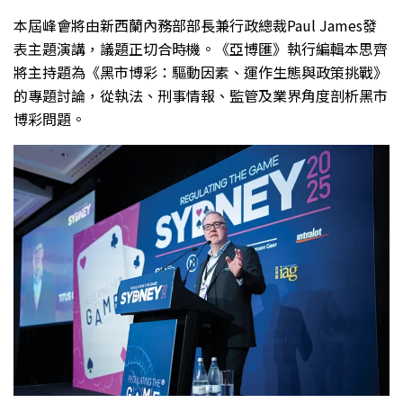
本屆峰會將由新西蘭內務部部長兼行政總裁Paul James發
表主題演講，議題正切合時機。《亞博匯》執行編輯本思齊
將主持題為《黑市博彩：驅動因素、運作生態與政策挑戰》
的專題討論，從執法、刑事情報、監管及業界角度剖析黑市
博彩問題。