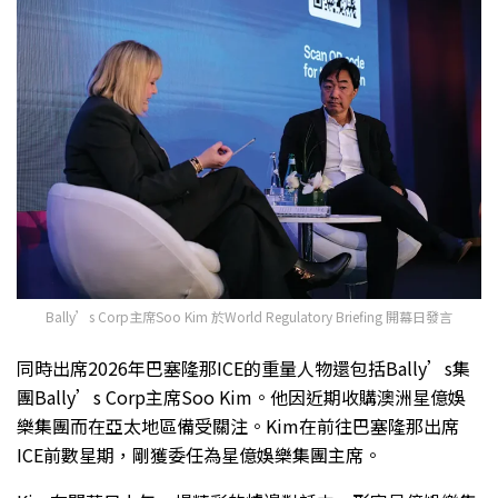
Bally’s Corp主席Soo Kim 於World Regulatory Briefing 開幕日發言
同時出席2026年巴塞隆那ICE的重量人物還包括Bally’s集
團Bally’s Corp主席Soo Kim。他因近期收購澳洲星億娛
樂集團而在亞太地區備受關注。Kim在前往巴塞隆那出席
ICE前數星期，剛獲委任為星億娛樂集團主席。