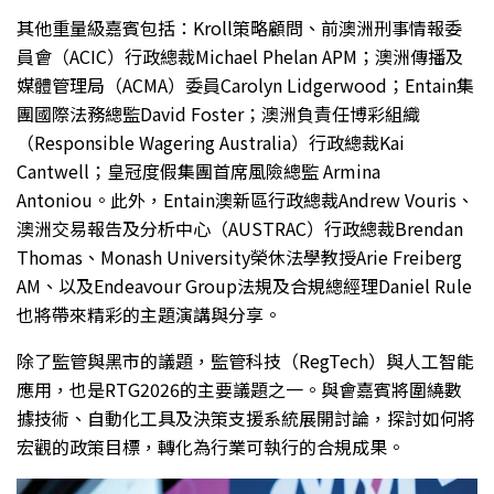
其他重量級嘉賓包括：Kroll策略顧問、前澳洲刑事情報委
員會（ACIC）行政總裁Michael Phelan APM；澳洲傳播及
媒體管理局（ACMA）委員Carolyn Lidgerwood；Entain集
團國際法務總監David Foster；澳洲負責任博彩組織
（Responsible Wagering Australia）行政總裁Kai
Cantwell；皇冠度假集團首席風險總監 Armina
Antoniou。此外，Entain澳新區行政總裁Andrew Vouris、
澳洲交易報告及分析中心（AUSTRAC）行政總裁Brendan
Thomas、Monash University榮休法學教授Arie Freiberg
AM、以及Endeavour Group法規及合規總經理Daniel Rule
也將帶來精彩的主題演講與分享。
除了監管與黑市的議題，監管科技（RegTech）與人工智能
應用，也是RTG2026的主要議題之一。與會嘉賓將圍繞數
據技術、自動化工具及決策支援系統展開討論，探討如何將
宏觀的政策目標，轉化為行業可執行的合規成果。