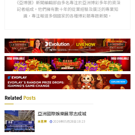
《亞博匯》新聞編輯部由多名專注於亞洲博彩多年的資深
記者組成。他們擁有數十年的從業經驗及廣泛的專業知
識，專注報道多個國家的各種博彩類專題新聞。
Related
Posts
亞洲國際娛樂展眾志成城
本思齊
2026年05月28日 18:23