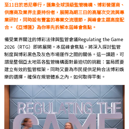
至11日於悉尼舉行，匯集全球頂級監管機構、博彩營運商、
供應商及業界主要持份者，展開為期三日的高層次交流與專
業研討，同時設有豐富的專業交流環節，與峰會主題高度配
合。《亞博匯》為你率先拆解本屆峰會焦點。
備受業界關注的博彩法律與監管會議Regulating the Game
2026（RTG）即將展開。本屆峰會焦點，將深入探討監管
制度與博彩黑色及灰色市場運作之間的關係。這一課題，可
謂是整個亞太地區各監管機構面對最迫切的挑戰：當局既要
建立有效的監管框架，同時又要為市民提供足夠合法博彩娛
樂的選擇，確保在規管體系之內，如何取得平衡。