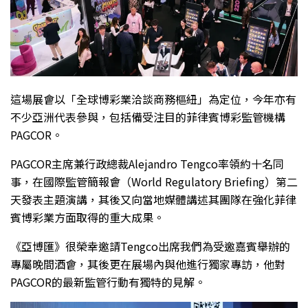
這場展會以「全球博彩業洽談商務樞紐」為定位，今年亦有
不少亞洲代表參與，包括備受注目的菲律賓博彩監管機構
PAGCOR。
PAGCOR主席兼行政總裁Alejandro Tengco率領約十名同
事，在國際監管簡報會（World Regulatory Briefing）第二
天發表主題演講，其後又向當地媒體講述其團隊在強化菲律
賓博彩業方面取得的重大成果。
《亞博匯》很榮幸邀請Tengco出席我們為受邀嘉賓舉辦的
專屬晚間酒會，其後更在展場內與他進行獨家專訪，他對
PAGCOR的最新監管行動有獨特的見解。