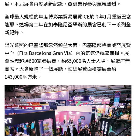
展，本屆展會再度刷新紀錄，亞洲業界參與氣氛熱烈。
全球最大規模的年度博彩業貿易展覽ICE於今年1月重返巴塞
隆那。這場第二年在加泰隆尼亞舉辦的展會已創下一系列全
新紀錄。
陽光普照的巴塞隆那忽然傾盆大雨，巴塞隆那格蘭威亞展覽
中心（Fira Barcelona Gran Via）內的氣氛仍絲毫無損。展
會匯聚超過600家參展商，約65,000名人士入場，展廳座無
虛席。大會新增了一個展廳，使總展覽面積擴展至約
143,000平方米。