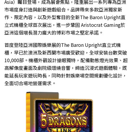
Asia）矚目登場，成為展會焦點，隆重展出一系列專為亞洲
市場度身訂造與創新遊戲組合。品牌帶來多款亞洲獨家新
作、限定內容，以及外型奪目的全新The Baron Upright直
立式機櫃全球首次展出，進一步鞏固 Aristocrat Gaming於
亞洲這個增長潛力龐大的博彩市場之堅定承諾。
首度登陸亞洲國際娛樂展的The Baron Upright直立式機
櫃，早已於澳洲及新西蘭市場廣受歡迎，全球安裝台數突破
10,000部。機櫃外觀設計搶眼獨特，配備動態燈光效果、超
高解像度畫面及劇院級環繞音響，締造沉浸式遊戲體驗，既
能延長玩家遊玩時長，同時針對娛樂場空間規劃優化設計，
全面切合場地營運需求。