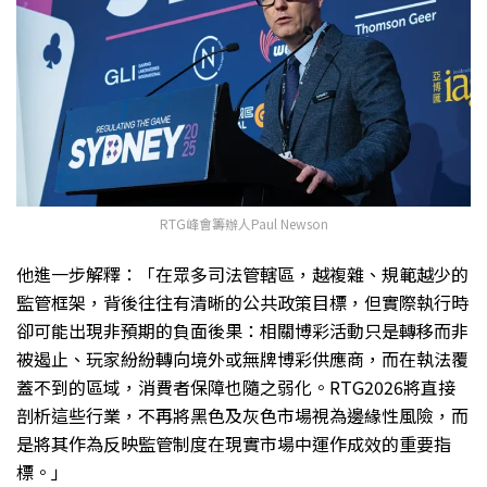
RTG峰會籌辦人Paul Newson
他進一步解釋：「在眾多司法管轄區，越複雜、規範越少的
監管框架，背後往往有清晰的公共政策目標，但實際執行時
卻可能出現非預期的負面後果：相關博彩活動只是轉移而非
被遏止、玩家紛紛轉向境外或無牌博彩供應商，而在執法覆
蓋不到的區域，消費者保障也隨之弱化。RTG2026將直接
剖析這些行業，不再將黑色及灰色市場視為邊緣性風險，而
是將其作為反映監管制度在現實市場中運作成效的重要指
標。」