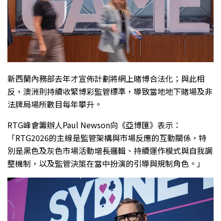
新西蘭內務部去年才宣佈計劃將網上賭博合法化；與此相
反，澳洲則持續收緊博彩監管標準，導致當地地下賭場及非
法牌局場所數目每年攀升。
RTG峰會籌辦人Paul Newson向《亞博匯》表示：
「RTG2026的主線是監管架構與市場反應的互動關係，特
別是黑色及灰色市場活動增長邏輯、持續運作模式與自我調
整機制，以及監管決策在當中扮演的引導與規制角色。」