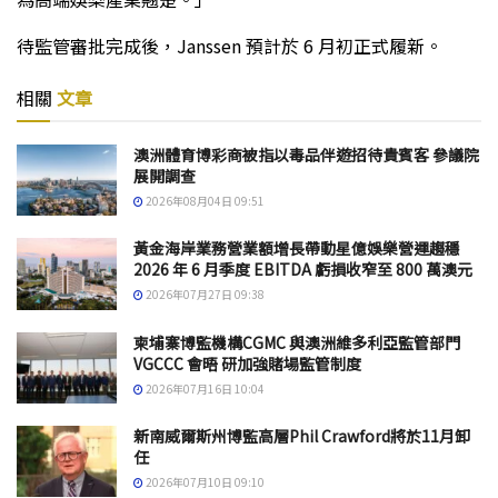
待監管審批完成後，Janssen 預計於 6 月初正式履新。
相關
文章
澳洲體育博彩商被指以毒品伴遊招待貴賓客 參議院
展開調查
2026年08月04日 09:51
黃金海岸業務營業額增長帶動星億娛樂營運趨穩
2026 年 6 月季度 EBITDA 虧損收窄至 800 萬澳元
2026年07月27日 09:38
柬埔寨博監機構CGMC 與澳洲維多利亞監管部門
VGCCC 會晤 研加強賭場監管制度
2026年07月16日 10:04
新南威爾斯州博監高層Phil Crawford將於11月卸
任
2026年07月10日 09:10