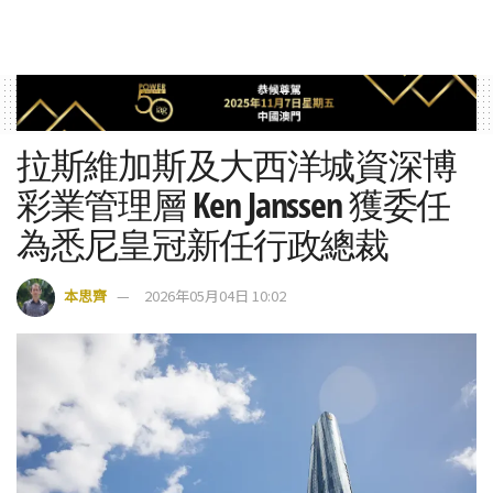
拉斯維加斯及大西洋城資深博
彩業管理層 Ken Janssen 獲委任
為悉尼皇冠新任行政總裁
本思齊
2026年05月04日 10:02