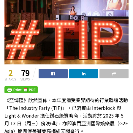
2
79
SHARES
VIEWS
《亞博匯》欣然宣佈，本年度備受業界期待的行業聯誼活動
「The Industry Party (TIP)」，已落實由 Interblock 與
Light & Wonder 擔任鑽石級贊助商。活動將於 2025 年 5
月 13 日（周三）傍晚6時，亦即澳門亞洲國際娛樂展（G2E
Asia）期間假美獅美高梅維天閣舉行。