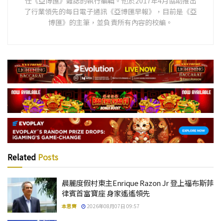
任《亞博匯》雜誌的執行編輯。他於2017年4月協助推出
了行業領先的每日電子通訊《亞博匯早報》，目前是《亞
博匯》的主筆，並負責所有內容的校編。
Related
Posts
晨麗度假村東主Enrique Razon Jr 登上福布斯菲
律賓首富寶座 身家遙遙領先
本思齊
2026年08月07日 09:57