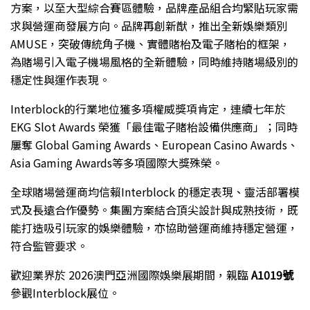
方案，以至大型綜合賽區體驗，品牌產品組合均緊貼玩家需
求與營運商發展方向。品牌再創新猷，推出全新娛樂類別
AMUSE，突破傳統角子機、實體賭枱及電子賭枱的框架，
為賭場引入電子機場風格的全新體驗，同時維持賭場級別的
穩定性與運作表現。
Interblock的行業地位獲多項權威獎項肯定，連續七年於
EKG Slot Awards 榮獲「最佳電子賭枱設備供應商」；同時
屢奪 Global Gaming Awards、European Casino Awards、
Asia Gaming Awards等多項國際大獎殊榮。
全球賭場營運商均信賴Interblock 的穩定表現、靈活部署模
式及長遠合作優勢。集團方案結合頂尖設計與成熟技術，既
能打造吸引玩家的娛樂體驗，亦協助營運商維持穩定營運，
符合監管要求。
歡迎業界於 2026澳門亞洲國際娛樂展期間，親臨
A1019
號
參觀Interblock展位。