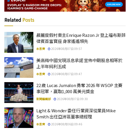
Related
Posts
晨麗度假村東主Enrique Razon Jr 登上福布斯菲
律賓首富寶座 身家遙遙領先
本思齊
2026年08月07日 09:57
美高梅中國兌現派息承諾 宣佈中期股息相等於
上半年純利五成
本思齊
2026年08月07日 09:47
22 歲 Lucas Jumalon 勇奪 2026 年 WSOP 主賽
事冠軍，贏取1,000 萬美元獎金
新聞編輯部
2026年08月07日 09:30
Light & Wonder 委任行業資深從業員Mike
Smith 出任亞洲區董事總經理
本思齊
2026年08月06日 09:46