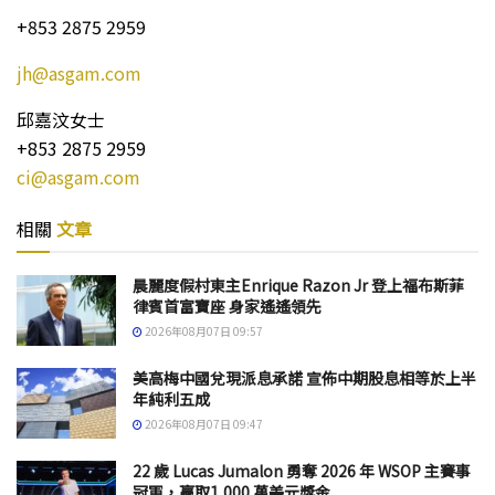
+853 2875 2959
jh@asgam.com
邱嘉汶女士
+853 2875 2959
ci@asgam.com
相關
文章
晨麗度假村東主Enrique Razon Jr 登上福布斯菲
律賓首富寶座 身家遙遙領先
2026年08月07日 09:57
美高梅中國兌現派息承諾 宣佈中期股息相等於上半
年純利五成
2026年08月07日 09:47
22 歲 Lucas Jumalon 勇奪 2026 年 WSOP 主賽事
冠軍，贏取1,000 萬美元獎金