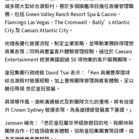
城多間大型綜合渡假村，曾於多個旗艦項目擔任高層管理職
務，包括 Green Valley Ranch Resort Spa & Casino、
Flamingo Las Vegas、The Cromwell、Bally’s Atlantic
City 及 Caesars Atlantic City。
他擅長優化營運流程、制定企業策略，並帶動業務錄得理想
商業表現；同時具豐富客戶體驗管理經驗，過往於 Caesars
Entertainment 統管美國超過 50 項物業的客戶服務團隊。
皇冠集團行政總裁 David Tsai 表示：「Ken 具備豐厚環球
綜合渡假村營運經驗，加上重視團隊管理與賓客體驗，足以
勝任帶領 悉尼皇冠發展。
其領導作風、清晰溝通模式及對團隊文化的重視，將有效提
升 Crown Sydney 營運表現，為長遠穩健發展奠下基礎。」
Janssen 補充：「悉尼皇冠屬世界級旅遊目的地，我期待與
團隊合作，打造頂級賓客體驗，協助皇冠集團實現目標，成
為高端娛樂產業翹楚。」