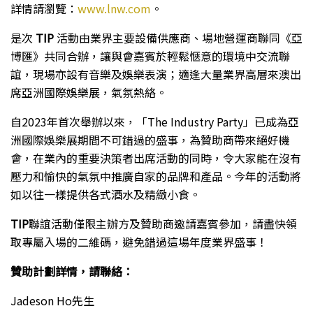
詳情請瀏覽：
www.lnw.com
。
是次
TIP
活動由業界主要設備供應商、場地營運商聯同《亞
博匯》共同合辦，讓與會嘉賓於輕鬆愜意的環境中交流聯
誼，現場亦設有音樂及娛樂表演；適逢大量業界高層來澳出
席亞洲國際娛樂展，氣氛熱絡。
自2023年首次舉辦以來，「The Industry Party」已成為亞
洲國際娛樂展期間不可錯過的盛事，為贊助商帶來絕好機
會，在業內的重要決策者出席活動的同時，令大家能在沒有
壓力和愉快的氣氛中推廣自家的品牌和產品。今年的活動將
如以往一樣提供各式酒水及精緻小食。
TIP
聯誼活動僅限主辦方及贊助商邀請嘉賓參加，請盡快領
取專屬入場的二維碼，避免錯過這場年度業界盛事！
贊助計劃詳情，請聯絡：
Jadeson Ho先生