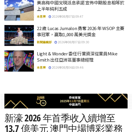
美高梅中國兌現派息承諾 宣佈中期股息相等於
上半年純利五成
本思齊
2026年08月07日 09:47
22 歲 Lucas Jumalon 勇奪 2026 年 WSOP 主賽
事冠軍，贏取1,000 萬美元獎金
新聞編輯部
2026年08月07日 09:30
Light & Wonder 委任行業資深從業員Mike
Smith 出任亞洲區董事總經理
本思齊
2026年08月06日 09:46
新濠 2026 年首季收入續增至
13.7 億美元 澳門中場博彩業務