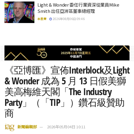
Light & Wonder 委任行業資深從業員Mike
Smith 出任亞洲區董事總經理
本思齊
2026年08月06日 09:46
《亞博匯》宣佈Interblock及Light
& Wonder 成為 5 月 13 日假美獅
美高梅維天閣「The Industry
Party」（「TIP」）鑽石級贊助
商
新聞編輯部
2026年05月04日 10:11