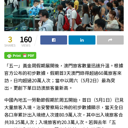
3
160
SHARES
VIEWS
「五一」黃金周假期展開後，澳門旅客數量迅速升溫。根據
官方公布的初步數據，假期首
3
天澳門錄得超過
60
萬旅客來
訪，日均超過
20
萬人次；當中以周六（
5
月
2
日）最為突
出，更創下單日訪澳旅客量新高。
中國內地五一勞動節假期於周五開始，首日（
5
月
1
日）已見
大量旅客入境。治安警察局公佈的初步數據顯示，當天全日
各口岸累計出入境總人次達
80.9
萬人次，其中出入境旅客合
共
38.25
萬人次；入境旅客約
20.3
萬人次。若與去年「五