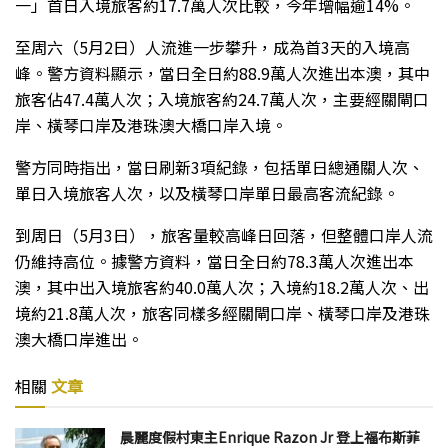
一」首日入境旅客約
17.7
萬人次比較，今年增幅逾
14%
。
至周六（
5
月
2
日）人流進一步攀升，成為首
3
天的入境高
峰。警方資料顯示，當日全日約
88.9
萬人次進出本澳，其中
旅客佔
47.4
萬人次；入境旅客約
24.7
萬人次，主要經關閘口
岸、橫琴口岸及港珠澳大橋口岸入境。
警方同時指出，當日刷新
3
項紀錄，包括單日總通關人次、
單日入境旅客人次，以及橫琴口岸單日最高客流紀錄。
到周日（
5
月
3
日），旅客量較高峰日回落，但整體口岸人流
仍維持高位。據警方資料，當日全日約
78.3
萬人次進出本
澳，其中出入境旅客約
40.0
萬人次；入境約
18.2
萬人次、出
境約
21.8
萬人次，旅客同樣多經關閘口岸、橫琴口岸及港珠
澳大橋口岸進出。
相關
文章
晨麗度假村東主Enrique Razon Jr 登上福布斯菲