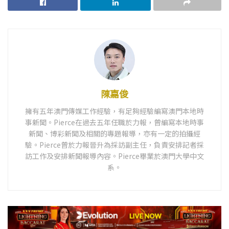
陳嘉俊
擁有五年澳門傳媒工作經驗，有足夠經驗編寫澳門本地時
事新聞。Pierce在過去五年任職於力報，曾編寫本地時事
新聞、博彩新聞及相關的專題報導，亦有一定的拍攝經
驗。Pierce曾於力報晉升為採訪副主任，負責安排記者採
訪工作及安排新聞報導內容。Pierce畢業於澳門大學中文
系。