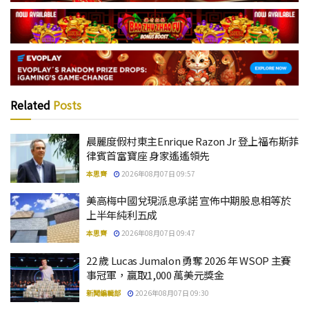
Related
Posts
晨麗度假村東主Enrique Razon Jr 登上福布斯菲
律賓首富寶座 身家遙遙領先
本思齊
2026年08月07日 09:57
美高梅中國兌現派息承諾 宣佈中期股息相等於
上半年純利五成
本思齊
2026年08月07日 09:47
22 歲 Lucas Jumalon 勇奪 2026 年 WSOP 主賽
事冠軍，贏取1,000 萬美元獎金
新聞編輯部
2026年08月07日 09:30