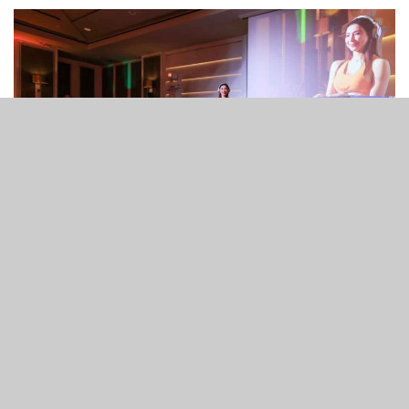
2
79
SHARES
VIEWS
《亞博匯》欣然宣佈，本年度備受業界期待的行業聯誼活動
「The Industry Party (TIP)」，已落實由 Interblock 與