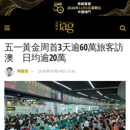
五一黃金周首3天逾60萬旅客訪
澳 日均逾20萬
陳嘉俊
2026年05月04日 10:42