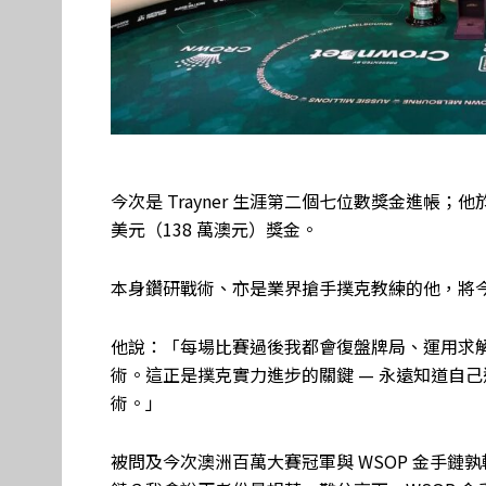
今次是 Trayner 生涯第二個七位數獎金進帳；他於 202
美元（138 萬澳元）獎金。
本身鑽研戰術、亦是業界搶手撲克教練的他，將
他說：「每場比賽過後我都會復盤牌局、運用求
術。這正是撲克實力進步的關鍵 — 永遠知道自
術。」
被問及今次澳洲百萬大賽冠軍與 WSOP 金手鏈孰