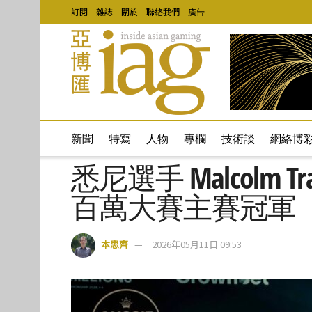
訂閱
雜誌
關於
聯絡我們
廣告
新聞
特寫
人物
專欄
技術談
網絡博
悉尼選手 Malcolm Tr
百萬大賽主賽冠軍
本思齊
2026年05月11日 09:53