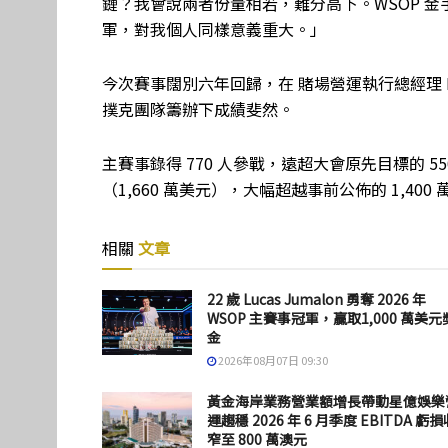
鏈？我會說兩者份量相若，難分高下。WSOP 
軍，對我個人同樣意義重大。」
今次賽事闊別六年回歸，在 賭場營運執行總經理 Harold 
撲克團隊籌辦下成績斐然。
主賽事錄得 770 人參戰，遠超大會原先目標的 550
（1,660 萬美元），大幅超越事前公佈的 1,400 
相關
文章
22 歲 Lucas Jumalon 勇奪 2026 年
WSOP 主賽事冠軍，贏取1,000 萬美元
金
2026年08月07日 09:30
黃金海岸業務營業額增長帶動星億娛樂
運趨穩 2026 年 6 月季度 EBITDA 虧損
窄至 800 萬澳元