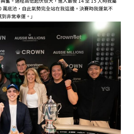
常興奮。過程高低起伏很大，進入最後 14 至 15 人時我屬
20 萬底池，自此氣勢完全站在我這邊。決賽時我運氣不
感到非常幸運。」