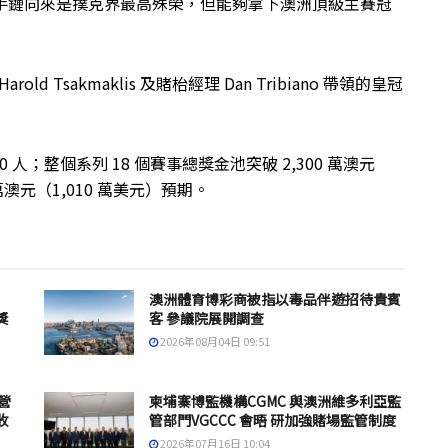
金手鏈向來是撲克界最高殊榮，但能夠拿下澳洲頂級主賽冠
Tsakmaklis 及賭枱經理 Dan Tribiano 帶領的皇冠
 人；整個系列 18 個賽事總獎金池突破 2,300 萬澳元
萬澳元（1,010 萬美元）預期。
澳洲體育博彩商被指以毒品伴遊招待貴賓
獎
客 參議院展開調查
2026年08月04日 09:51
營
柬埔寨博監機構CGMC 與澳洲維多利亞監
收
管部門VGCCC 會晤 研加強賭場監管制度
2026年07月16日 10:04