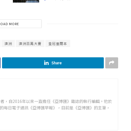
LOAD MORE
澳洲
澳洲百萬大賽
皇冠墨爾本
Share
者，自2016年以來一直擔任《亞博匯》雜誌的執行編輯。他於
領先的每日電子通訊《亞博匯早報》，目前是《亞博匯》的主筆，