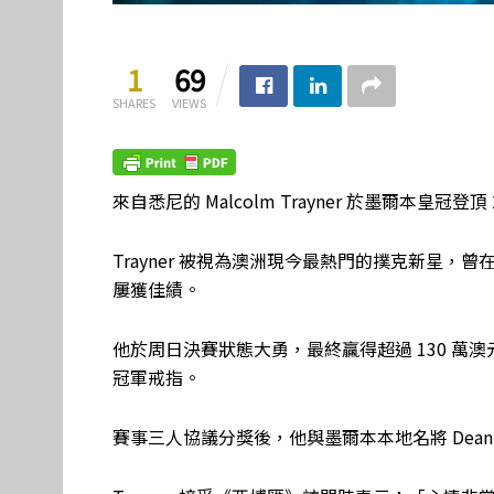
1
69
SHARES
VIEWS
來自悉尼的 Malcolm Trayner 於墨爾本皇
Trayner 被視為澳洲現今最熱門的撲克新星，曾在
屢獲佳績。
他於周日決賽狀態大勇，最終贏得超過 130 萬澳
冠軍戒指。
賽事三人協議分獎後，他與墨爾本本地名將 Dean 