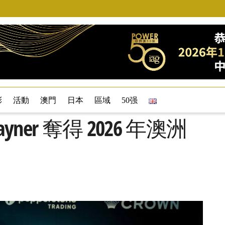
彩
活動
澳門
日本
區域
50强
ayner 奪得 2026 年澳洲