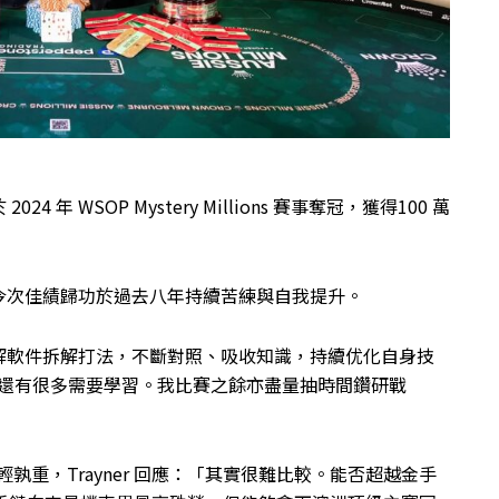
4 年 WSOP Mystery Millions 賽事奪冠，獲得100 萬
今次佳績歸功於過去八年持續苦練與自我提升。
解軟件拆解打法，不斷對照、吸收知識，持續优化自身技
己還有很多需要學習。我比賽之餘亦盡量抽時間鑽研戰
輕孰重，Trayner 回應：「其實很難比較。能否超越金手