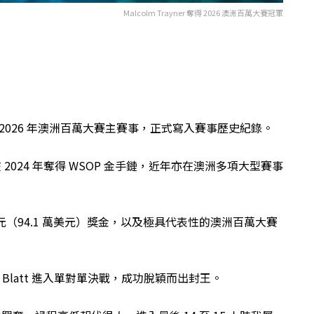
Malcolm Trayner 奪得 2026 澳洲百萬大賽冠軍
冠登頂 2026 年澳洲百萬大賽主賽事，正式寫入賽事歷史紀錄。
 2024 年奪得 WSOP 金手鏈，近年亦在澳洲多項大型賽事
元（94.1 萬美元）獎金，以及極具代表性的澳洲百萬大賽
Blatt 進入單對單決戰，成功脫穎而出封王。