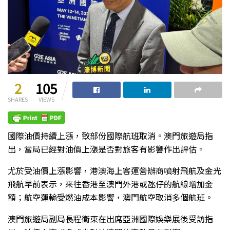
2
105
SHARES
VIEWS
國際油價持續上漲，致部份國際航班取消。澳門旅遊局指
出，當局已經對油價上漲是否對旅客有影響作出評估。
尤於受油價上漲影響，港澳海上客運營辦商噴射飛航及金光
飛航早前表示，來往香港至澳門外港或氹仔的航線增加金
額；航空運輸受燃油成本影響，澳門航空取消多個航班。
澳門旅遊局副局長程衛東在出席亞洲國際娛樂展後受訪指