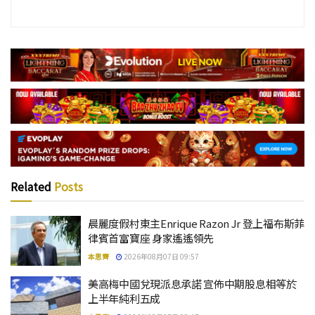
Related
Posts
晨麗度假村東主Enrique Razon Jr 登上福布斯菲
律賓首富寶座 身家遙遙領先
本思齊
2026年08月07日 09:57
美高梅中國兌現派息承諾 宣佈中期股息相等於
上半年純利五成