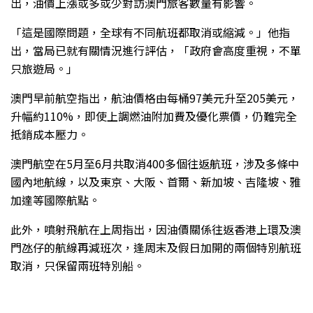
出，油價上漲或多或少對訪澳門旅客數量有影響。
「這是國際問題，全球有不同航班都取消或縮減。」他指
出，當局已就有關情況進行評估，「政府會高度重視，不單
只旅遊局。」
澳門早前航空指出，航油價格由每桶97美元升至205美元，
升幅約110%，即使上調燃油附加費及優化票價，仍難完全
抵銷成本壓力。
澳門航空在5月至6月共取消400多個往返航班，涉及多條中
國內地航線，以及東京、大阪、首爾、新加坡、吉隆坡、雅
加達等國際航點。
此外，噴射飛航在上周指出，因油價關係往返香港上環及澳
門氹仔的航線再減班次，逢周末及假日加開的兩個特別航班
取消，只保留兩班特別船。