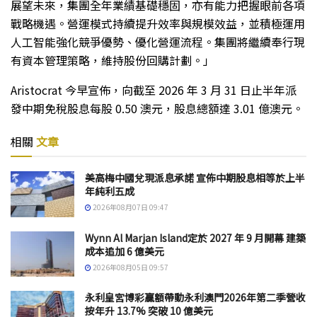
展望未來，集團全年業績基礎穩固，亦有能力把握眼前各項
戰略機遇。營運模式持續提升效率與規模效益，並積極運用
人工智能強化競爭優勢、優化營運流程。集團將繼續奉行現
有資本管理策略，維持股份回購計劃。」
Aristocrat 今早宣佈，向截至 2026 年 3 月 31 日止半年派
發中期免稅股息每股 0.50 澳元，股息總額達 3.01 億澳元。
相關
文章
美高梅中國兌現派息承諾 宣佈中期股息相等於上半
年純利五成
2026年08月07日 09:47
Wynn Al Marjan Island定於 2027 年 9 月開幕 建築
成本追加 6 億美元
2026年08月05日 09:57
永利皇宮博彩贏額帶動永利澳門2026年第二季營收
按年升 13.7% 突破 10 億美元