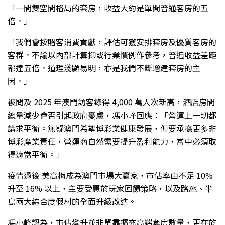
「一間雙空間格局的套房，收益大約是單間普通客房的五
倍。」
「我們會按賭客消費貢獻，評估可獲安排套房及優質客房的
客群。不論以內部計算抑或行業慣例作參考，普遍收益差距
都達五倍。道理淺顯易明，亦是我們不斷增建套房的主
因。」
被問及 2025 年澳門訪客錄得 4,000 萬人次新高，酒店房間
總量減少會否引起政府憂慮，馮小峰回應：「營運上一切都
講求平衡。無疑澳門希望博彩業健康發展，但要承擔更多非
博彩產業責任，營運商自然需要提升盈利能力，當中必須取
得適當平衡。」
疫情過後 美高梅成為澳門市場大贏家，市佔率由不足 10%
升至 16% 以上，主要受惠於玩家回饋策略，以及路氹、半
島兩大綜合度假村的全面升級改造。
馮小峰認為，市佔攀升並非單靠擴充高端套房數量，更在於