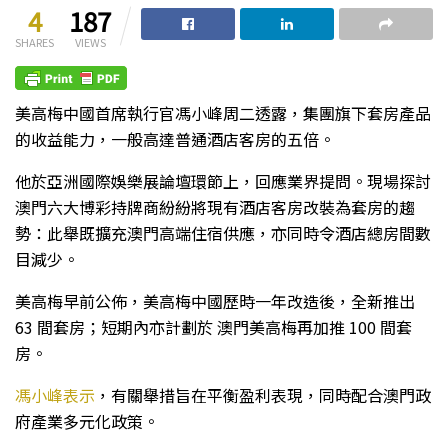
4
187
SHARES
VIEWS
美高梅中國首席執行官馮小峰周二透露，集團旗下套房產品
的收益能力，一般高達普通酒店客房的五倍。
他於亞洲國際娛樂展論壇環節上，回應業界提問。現場探討
澳門六大博彩持牌商紛紛將現有酒店客房改裝為套房的趨
勢：此舉既擴充澳門高端住宿供應，亦同時令酒店總房間數
目減少。
美高梅早前公佈，美高梅中國歷時一年改造後，全新推出
63 間套房；短期內亦計劃於 澳門美高梅再加推 100 間套
房。
馮小峰表示
，有關舉措旨在平衡盈利表現，同時配合澳門政
府產業多元化政策。