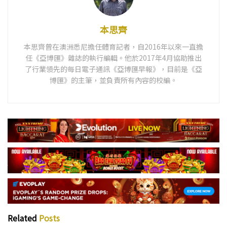
本思齊
本思齊曾在澳洲悉尼擔任體育記者，自2016年以來一直擔
任《亞博匯》雜誌的執行編輯。他於2017年4月協助推出
了行業領先的每日電子通訊《亞博匯早報》，目前是《亞
博匯》的主筆，並負責所有內容的校編。
Related
Posts