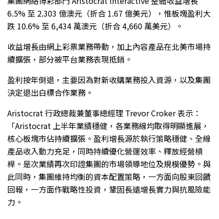
集團網絡博彩部門 Aristocrat Interactive 整體收益增長
6.5% 至 2.303 億澳元（折合 1.67 億美元），惟板塊盈利大
跌 10.6% 至 6,434 萬澳元（折合 4,660 萬美元）。
收益增長由網上彩票業務帶動，加上內容產品在北美市場持
續擴張，部分被平台業務表現抵銷。
盈利按年倒退，主要因為對新收購業務投入資源，以及集團
決定退出白標合作業務。
Aristocrat 行政總裁兼董事總經理 Trevor Croker 表示：
「Aristocrat 上半年業績穩健，各業務線均取得明顯進展，
核心板塊市佔持續擴張。盈利增長源於執行策略穩健、全線
產品收入動力充足，同時持續優化營運效率、釋放經營槓
桿。是次業績再次印證集團的市場領導地位及規模優勢。與
此同時，集團維持均衡的資本配置策略，一方面向股東回饋
回報，一方面作戰略性投資，鞏固長遠增長實力與抗風險能
力。