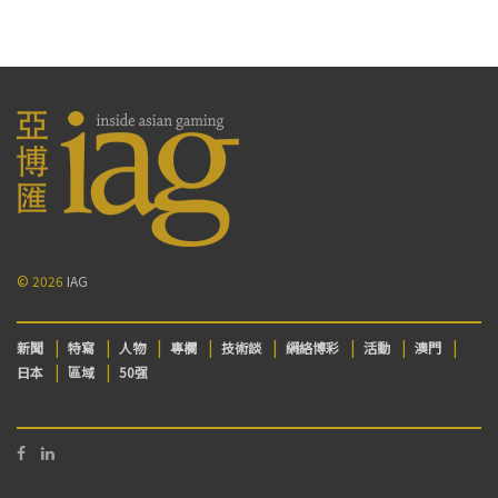
© 2026
IAG
新聞
特寫
人物
專欄
技術談
網絡博彩
活動
澳門
日本
區域
50强