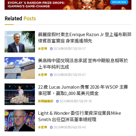
Related
Posts
晨麗度假村東主Enrique Razon Jr 登上福布斯菲
律賓首富寶座 身家遙遙領先
本思齊
2026年08月07日 09:57
美高梅中國兌現派息承諾 宣佈中期股息相等於
上半年純利五成
本思齊
2026年08月07日 09:47
22 歲 Lucas Jumalon 勇奪 2026 年 WSOP 主賽
事冠軍，贏取1,000 萬美元獎金
新聞編輯部
2026年08月07日 09:30
Light & Wonder 委任行業資深從業員Mike
Smith 出任亞洲區董事總經理
本思齊
2026年08月06日 09:46