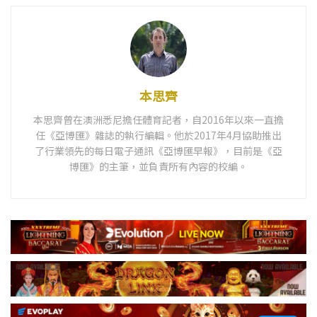
本思齊
本思齊曾在澳洲悉尼擔任體育記者，自2016年以來一直擔
任《亞博匯》雜誌的執行編輯。他於2017年4月協助推出
了行業領先的每日電子通訊《亞博匯早報》，目前是《亞
博匯》的主筆，並負責所有內容的校編。