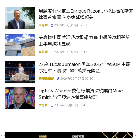
晨麗度假村東主Enrique Razon Jr 登上福布斯菲
律賓首富寶座 身家遙遙領先
本思齊
2026年08月07日 09:57
美高梅中國兌現派息承諾 宣佈中期股息相等於
上半年純利五成
本思齊
2026年08月07日 09:47
22 歲 Lucas Jumalon 勇奪 2026 年 WSOP 主賽
事冠軍，贏取1,000 萬美元獎金
新聞編輯部
2026年08月07日 09:30
Light & Wonder 委任行業資深從業員Mike
Smith 出任亞洲區董事總經理
本思齊
2026年08月06日 09:46